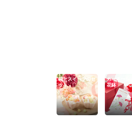
花とスイーツのセ
カーネーシ
ット
花鉢