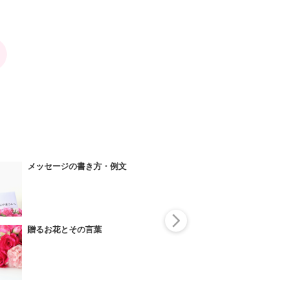
メッセージの書き方・例文
母の日ギフト
い？
贈るお花とその言葉
絶対喜ばれる母