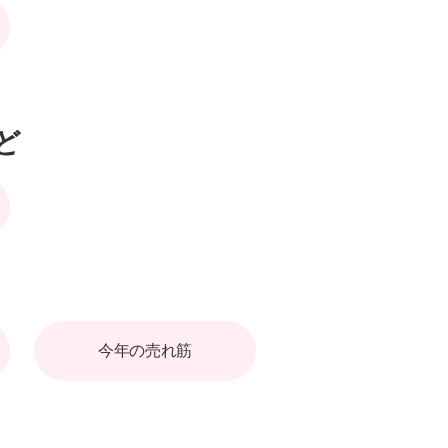
ど
今年の売れ筋