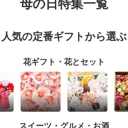
母の日特集一覧
人気の定番ギフトから選ぶ
花ギフト・花とセット
ョンの
カーネーション以
プリザーブドフラ
アレ
外の花鉢・盆栽
ワー
ボッ
スイーツ・グルメ・お酒