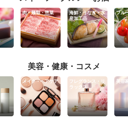
肉・麺類・惣菜
海鮮・うなぎ・水
フル
産加工品
美容・健康・コスメ
メイク・ヘアケア
フレグランス・リ
美容
ラックス