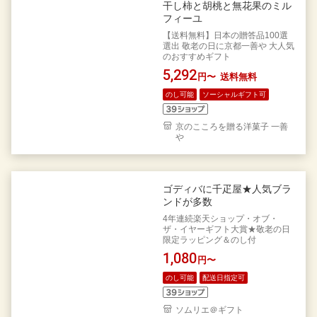
干し柿と胡桃と無花果のミル
フィーユ
【送料無料】日本の贈答品100選
選出 敬老の日に京都一善や 大人気
のおすすめギフト
5,292
円〜
送料無料
のし可能
ソーシャルギフト可
京のこころを贈る洋菓子 一善
や
ゴディバに千疋屋★人気ブラ
ンドが多数
4年連続楽天ショップ・オブ・
ザ・イヤーギフト大賞★敬老の日
限定ラッピング＆のし付
1,080
円〜
のし可能
配送日指定可
ソムリエ＠ギフト