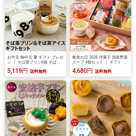
60代 送料無料
お中元 御中元 夏 ギフト プレゼ
敬老の日 2026 洋菓子 国産野菜
ン ｜ そば茶プリン5個 そば茶
スープ 4個セット ｜ ギフト プ
アイス4個 セット｜父の日ギフ
レゼント ラッピング カップス
5,119円
4,680円
送料無料
送料無料
ト 蕎麦 そば スイーツ プリン
ープ ｜ レンジ 1分 簡単 グルメ
アイスクリーム 信州 長野県 高
実用的 感謝 ありがとう 常温 お
級 お祝い 内祝 誕生日 お返し
しゃれ 送料無料 配送日指定可
健康 ヘルシー 野菜たっぷり