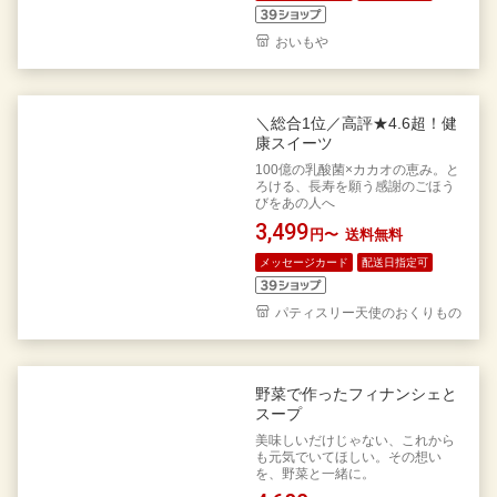
おいもや
＼総合1位／高評★4.6超！健
康スイーツ
100億の乳酸菌×カカオの恵み。と
ろける、長寿を願う感謝のごほう
びをあの人へ
3,499
円〜
送料無料
メッセージカード
配送日指定可
パティスリー天使のおくりもの
野菜で作ったフィナンシェと
スープ
美味しいだけじゃない、これから
も元気でいてほしい。その想い
を、野菜と一緒に。