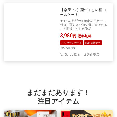
【楽天1位】栗づくしの極ロ
ールケーキ
★4.8以上高評価 敬老の日カード
付き！栗好きな祖父母に喜ばれる
こと間違いなしの逸品
3,980
円
送料無料
メッセージカード
配送日指定可
Serge源’ｓ 楽天市場店
まだまだあります！
注目アイテム