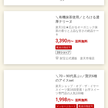
＼有機抹茶使用／とろける濃
厚テリーヌ
楽天1位★広がるオーガニック抹
茶の香りと上品な甘さの絶品ケー
キ
3,390
円〜
送料無料
配送日指定可
財宝公式通販 楽天市場店
＼70～90代喜ぶ♪／贅沢6種
のアイスset
楽天ショップ・オブ・ザ・イヤー
スイーツ賞16回受賞！お芋スイー
ツ専門店の人気100種
1,998
円〜
送料無料
メッセージカード
配送日指定可