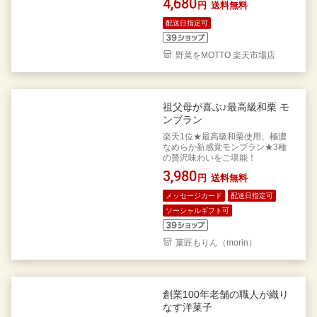
4,680
円
送料無料
配送日指定可
野菜をMOTTO 楽天市場店
祖父母が喜ぶ♪最高級和栗 モ
ンブラン
楽天1位★最高級和栗使用、極濃
なめらか新感覚モンブラン★3種
の贅沢味わいをご堪能！
3,980
円
送料無料
メッセージカード
配送日指定可
ソーシャルギフト可
菓匠もりん（morin）
創業100年老舗の職人が織り
なす洋菓子