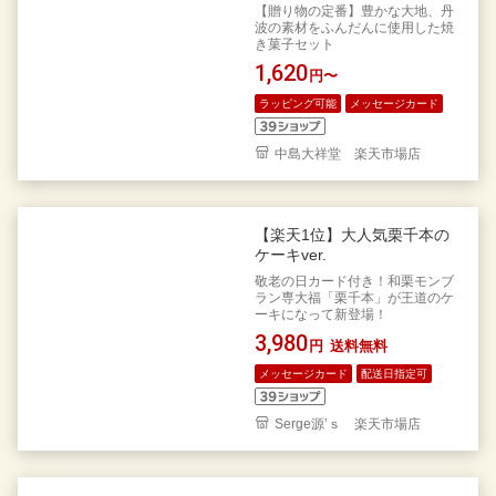
【贈り物の定番】豊かな大地、丹
波の素材をふんだんに使用した焼
き菓子セット
1,620
円〜
ラッピング可能
メッセージカード
中島大祥堂 楽天市場店
【楽天1位】大人気栗千本の
ケーキver.
敬老の日カード付き！和栗モンブ
ラン専大福「栗千本」が王道のケ
ーキになって新登場！
3,980
円
送料無料
メッセージカード
配送日指定可
Serge源’ｓ 楽天市場店