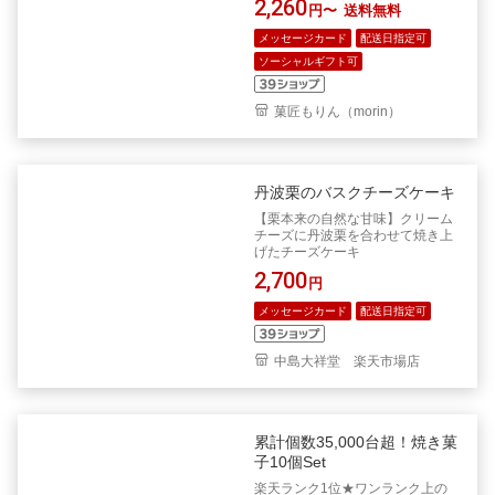
2,260
円〜
送料無料
メッセージカード
配送日指定可
ソーシャルギフト可
菓匠もりん（morin）
丹波栗のバスクチーズケーキ
【栗本来の自然な甘味】クリーム
チーズに丹波栗を合わせて焼き上
げたチーズケーキ
2,700
円
メッセージカード
配送日指定可
中島大祥堂 楽天市場店
累計個数35,000台超！焼き菓
子10個Set
楽天ランク1位★ワンランク上の