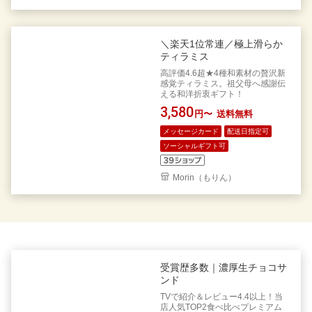
＼楽天1位常連／極上滑らか
ティラミス
高評価4.6超★4種和素材の贅沢新
感覚ティラミス。祖父母へ感謝伝
える和洋折衷ギフト！
3,580
円〜
送料無料
メッセージカード
配送日指定可
ソーシャルギフト可
Morin（もりん）
受賞歴多数｜濃厚生チョコサ
ンド
TVで紹介＆レビュー4.4以上！当
店人気TOP2食べ比べプレミアム