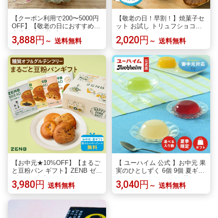
【クーポン利用で200〜5000円
【敬老の日！早割！】焼菓子セ
OFF】【敬老の日におすすめ】
ット お試し トリュフショコラ
鹿児島 安納芋プリン 塩キャラ
焼きモンブラン スイートポテト
3,888円
2,020円
～
送料無料
～
送料無料
メル ( 4個入り ) 2〜6箱 芋 お菓
焼きかぼちゃ プチギフト お土
子 スイーツ 安納 常温 鹿児島県
産 茨城 手土産 栗スイーツ くり
敬老の日 職場 同僚 取引先 産地
かぼちゃ さつまいも モンブラ
直送 お取り寄せ ギフト プレゼ
ン 個包装 贈答用 誕生日プレゼ
ント 贈り物 送料無料
ント お菓子処ひろせ公式 夏ギ
フト 敬老の日ギフト
【お中元★10%OFF】【まるご
【 ユーハイム 公式 】お中元 果
と豆粉パン ギフト】ZENB ゼン
実のひとしずく 6個 9個 夏ギフ
ブ ゼンブブレッド ギフトボッ
トスイーツ ゼリー 無添菓 Juch
3,980円
3,040円
送料無料
～
送料無料
クス入り 8個セット 送料無料｜
heim 果物 バウムクーヘン バー
グルテンフリー 糖質オフ 小麦
ムクーヘン ギフト プレゼント
粉不使用 2026 父の日 お中元
プチギフト 手土産 お見舞い お
夏ギフト 誕生日 プレゼント 内
返し のし 高級 お菓子 洋菓子
祝い 出産祝い 楽天限定 ソーシ
スイーツ お供え お祝い 残暑