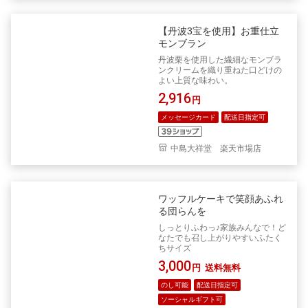
【丹波3宝を使用】お重仕立
モンブラン
丹波栗を使用した繊細なモンブラ
ンクリームを織り重ねた口どけの
よい上質な味わい。
2,916
円
メッセージカード
配送日指定可
中島大祥堂 楽天市場店
ワッフルケーキで笑顔あふれ
る団らんを
しっとりふわっ♪家族みんなで！ど
なたでも召し上がりやすいふたく
ちサイズ
3,000
円
送料無料
のし可能
配送日指定可
ソーシャルギフト可