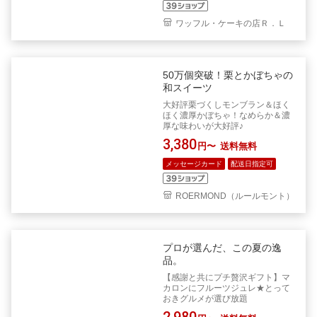
ワッフル・ケーキの店Ｒ．Ｌ
50万個突破！栗とかぼちゃの
和スイーツ
大好評栗づくしモンブラン＆ほく
ほく濃厚かぼちゃ！なめらか＆濃
厚な味わいが大好評♪
3,380
円〜
送料無料
メッセージカード
配送日指定可
ROERMOND（ルールモント）
プロが選んだ、この夏の逸
品。
【感謝と共にプチ贅沢ギフト】マ
カロンにフルーツジュレ★とって
おきグルメが選び放題
2,980