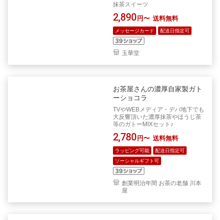
抹茶スイーツ
2,890
円〜
送料無料
メッセージカード
配送日指定可
玉華堂
お茶屋さんの濃厚自家製ガト
ーショコラ
TVやWEBメディア・デパ地下でも
大反響頂いた濃厚抹茶やほうじ茶
等のガトーMIXセット♪
2,780
円〜
送料無料
ラッピング可能
配送日指定可
ソーシャルギフト可
創業明治年間 お茶の老舗 川本
屋