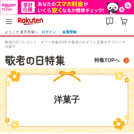
ようこそ 楽天市場へ
ログイン
会員登録
敬老の日プレゼント・ギフト特集2026
敬老の日ギフト定番カテゴリー
洋菓子
特集TOPへ
洋菓子