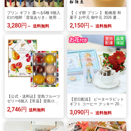
プリン ギフト 選べる6種 6個入
【 くず餅 プリン 】 船橋屋 和
幻の地卵「昔翁ありき」使用 手
菓子 お中元 御中元 2026 夏ギ
作り とろける 料亭ぷりん 冷蔵
フト スイーツ お菓子 ギフト プ
3,280円
2,150円
～
送料無料
～
送料無料
送料無料 誕生日 プレゼント 内
レゼント 贈り物 贈答用 詰め合
祝い お中元 手土産 詰め合わせ
わせ セット 高級 老舗 お取り寄
お取り寄せスイーツ 新宿の老舗
せ 和スイーツ 手土産 お土産 東
料亭 水たき玄海
京土産 内祝い お返し お礼 のし
暑中見舞い 残暑見舞い 両親 祖
父母 【冷蔵品】
【公式・送料込】堂島フルーツ
【翌日配送】 ピーターラビット
ゼリー6個入【常温】堂島ロー
ギフト コーヒー クッキー 2026
ル モンシェール スイーツ お取
2,746円
花 お菓子 誕生日 お花 花とお菓
送料無料
り寄せ スイーツ お菓子 ギフト
3,090円
～
送料無料
子 プレゼント 花とスイーツ 花
詰め合わせ 洋菓子 ゼリー プレ
誕生日プレゼント プレゼント
ゼント お供え 内祝い 手土産 果
スイーツ お祝い バースデー 誕
物ゼリー 出産内祝い お中元
生日 記念日 恋人 引き菓子 50代