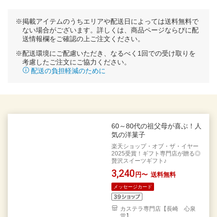
※掲載アイテムのうちエリアや配送日によっては送料無料で
ない場合がございます。詳しくは、商品ページならびに配
送情報欄をご確認の上ご注文ください。
※配送環境にご配慮いただき、なるべく1回での受け取りを
考慮したご注文にご協力ください。
配送の負担軽減のために
60～80代の祖父母が喜ぶ！人
気の洋菓子
楽天ショップ・オブ・ザ・イヤー
2025受賞！ギフト専門店が贈る◎
贅沢スイーツギフト♪
3,240
円〜
送料無料
メッセージカード
カステラ専門店【長崎 心泉
堂】