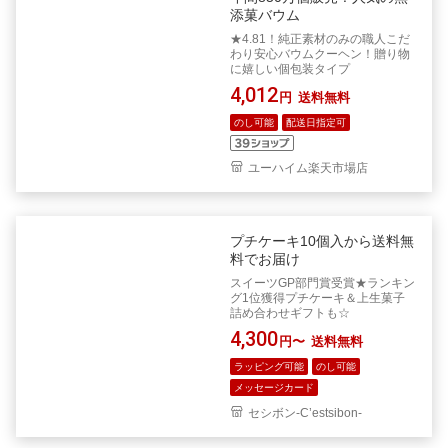
添菓バウム
★4.81！純正素材のみの職人こだ
わり安心バウムクーヘン！贈り物
に嬉しい個包装タイプ
4,012
円
送料無料
のし可能
配送日指定可
ユーハイム楽天市場店
プチケーキ10個入から送料無
料でお届け
スイーツGP部門賞受賞★ランキン
グ1位獲得プチケーキ＆上生菓子
詰め合わせギフトも☆
4,300
円〜
送料無料
ラッピング可能
のし可能
メッセージカード
セシボン-C’estsibon-