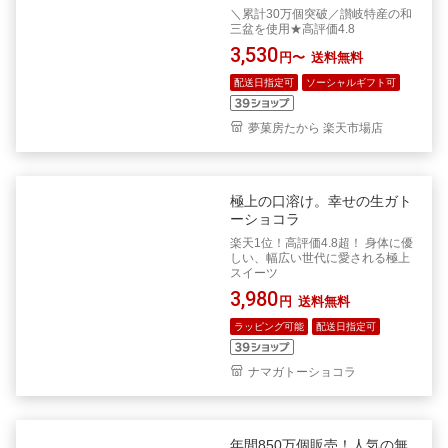
＼累計30万個突破／讃岐特産の和
三盆を使用★高評価4.8
3,530
円〜
送料無料
配送日指定可
ソーシャルギフト可
夢菓房たから 楽天市場店
極上の口溶け。幸せの生ガト
ーショコラ
楽天1位！高評価4.8超！ 身体に優
しい、幅広い世代に愛される極上
スイーツ
3,980
円
送料無料
ラッピング可能
配送日指定可
ナマガトーショコラ
年間850万個販売！人気の無