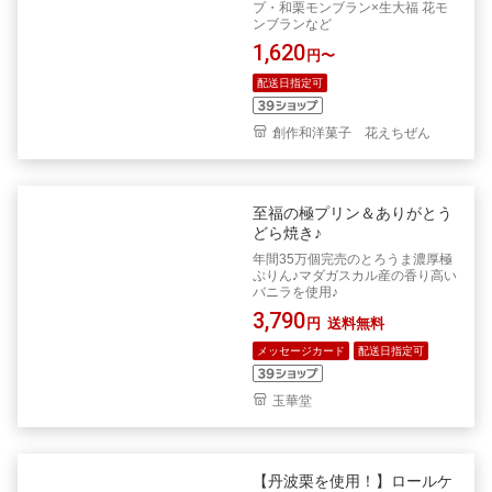
プ・和栗モンブラン×生大福 花モ
ンブランなど
1,620
円〜
配送日指定可
創作和洋菓子 花えちぜん
至福の極プリン＆ありがとう
どら焼き♪
年間35万個完売のとろうま濃厚極
ぷりん♪マダガスカル産の香り高い
バニラを使用♪
3,790
円
送料無料
メッセージカード
配送日指定可
玉華堂
【丹波栗を使用！】ロールケ