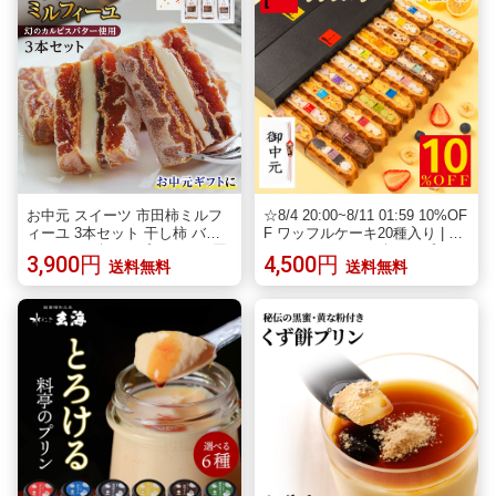
お中元 スイーツ 市田柿ミルフ
☆8/4 20:00~8/11 01:59 10%OF
ィーユ 3本セット 干し柿 バタ
F ワッフルケーキ20種入り | ワ
ーサンド ギフト プレゼント 国
ッフル スイーツ ギフト プレゼ
3,900円
4,500円
送料無料
送料無料
産 人気 送料無料 | カルピスバ
ント お中元 お中元のギフト 御
ター 食べ物 ワインのおつまみ
中元 送料無料 おしゃれ お菓子
洋菓子 和菓子 無塩 砂糖不使用
スイーツ 詰め合わせ かわいい
ドライフルーツ お取り寄せ 贈
オシャレスイーツギフト 焼き菓
り物 贈答 内祝 彦摩呂さんも絶
子 手土産 誕生日プレゼント ス
賛 2026 御中元
イーツ焼き菓子 5000円