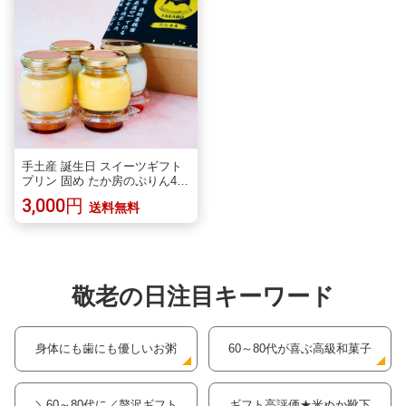
ャルギフト
手土産 誕生日 スイーツギフト
プリン 固め たか房のぷりん4個
入り 群馬県 瓶いりプリン 卵黄
3,000円
送料無料
プリン 卵白プリン 抹茶プリン
苺プリン
敬老の日注目キーワード
身体にも歯にも優しいお粥
60～80代が喜ぶ高級和菓子
＼60～80代に／贅沢ギフト
ギフト高評価★米ぬか靴下