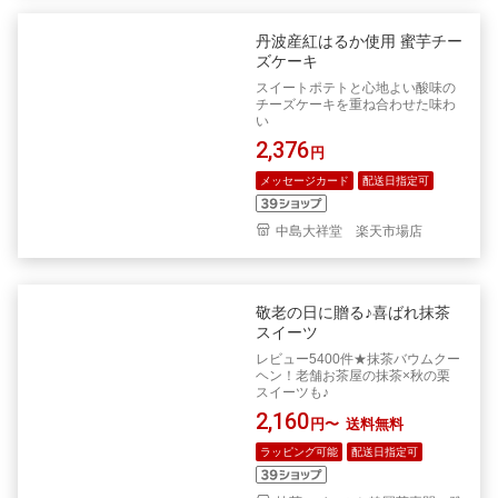
丹波産紅はるか使用 蜜芋チー
ズケーキ
スイートポテトと心地よい酸味の
チーズケーキを重ね合わせた味わ
い
2,376
円
メッセージカード
配送日指定可
中島大祥堂 楽天市場店
敬老の日に贈る♪喜ばれ抹茶
スイーツ
レビュー5400件★抹茶バウムクー
ヘン！老舗お茶屋の抹茶×秋の栗
スイーツも♪
2,160
円〜
送料無料
ラッピング可能
配送日指定可