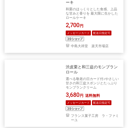
ーキ
和栗のほっくりとした食感、上品
な甘みと香りを 最大限に生かした
ロールケーキ
2,700
円
メッセージカード
配送日指定可
中島大祥堂 楽天市場店
渋皮栗と和三盆のモンブラン
ロール
選べる敬老の日カード付♪やさしい
甘さの和三盆スポンジとたっぷり
モンブランクリーム
3,680
円
送料無料
メッセージカード
配送日指定可
フランス菓子工房 ラ・ファミ
ーユ