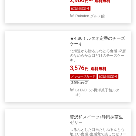
円〜
送料無料
配送日指定可
Rakuten グルメ館
★4.86！ルタオ定番のチーズ
ケーキ
北海道から贈るふわとろ食感 ♪2層
のなめらかな口どけのチーズケー
キ。
3,576
円
送料無料
メッセージカード
配送日指定可
LeTAO（小樽洋菓子舗ルタ
オ）
贅沢和スイーツ♪静岡抹茶生
ゼリー
つるんとした口当たりぷるんと心
地よい食感♪生感覚で楽しむゼリー