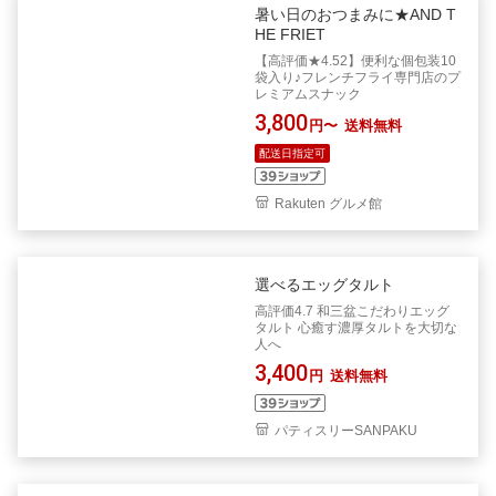
暑い日のおつまみに★AND T
HE FRIET
【高評価★4.52】便利な個包装10
袋入り♪フレンチフライ専門店のプ
レミアムスナック
3,800
円〜
送料無料
配送日指定可
Rakuten グルメ館
選べるエッグタルト
高評価4.7 和三盆こだわりエッグ
タルト 心癒す濃厚タルトを大切な
人へ
3,400
円
送料無料
パティスリーSANPAKU