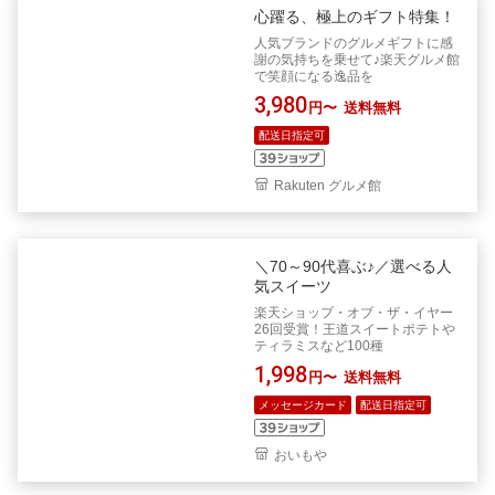
心躍る、極上のギフト特集！
人気ブランドのグルメギフトに感
謝の気持ちを乗せて♪楽天グルメ館
で笑顔になる逸品を
3,980
円〜
送料無料
配送日指定可
Rakuten グルメ館
＼70～90代喜ぶ♪／選べる人
気スイーツ
楽天ショップ・オブ・ザ・イヤー
26回受賞！王道スイートポテトや
ティラミスなど100種
1,998
円〜
送料無料
メッセージカード
配送日指定可
おいもや