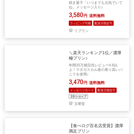
焼き菓子「いつまでも元気でいて
ね」メッセージ入り♪
3,580
円
送料無料
ラッピング可能
配送日指定可
リブラン
＼楽天ランキング1位／濃厚
極プリン♪
年間35万個完売レビュー4.6以
上！マダガスカル産の香り高いバ
ニラを使用♪
3,470
円
送料無料
メッセージカード
配送日指定可
玉華堂
【食べログ百名店受賞】濃厚
満足プリン