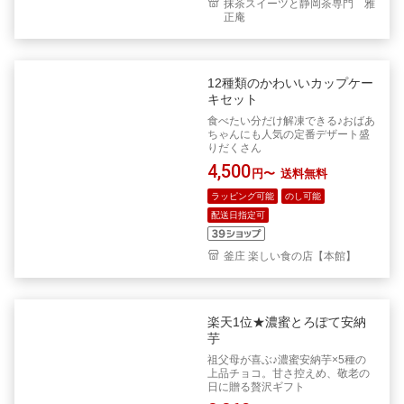
抹茶スイーツと静岡茶専門 雅
正庵
12種類のかわいいカップケー
キセット
食べたい分だけ解凍できる♪おばあ
ちゃんにも人気の定番デザート盛
りだくさん
4,500
円〜
送料無料
ラッピング可能
のし可能
配送日指定可
釜庄 楽しい食の店【本館】
楽天1位★濃蜜とろぽて安納
芋
祖父母が喜ぶ♪濃蜜安納芋×5種の
上品チョコ。甘さ控えめ、敬老の
日に贈る贅沢ギフト