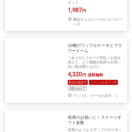
セット
1,987
円
横浜チョコレートのバニラビー
ンズ
10種のワッフルケーキとフラ
ワードーム
＼ありがとうカード対応／お花を
添えて、より感謝の気持ちが思い
出に残る贈りものに。
4,320
円
送料無料
配送日指定可
ソーシャルギフト可
ワッフル・ケーキの店Ｒ．Ｌ
長寿のお祝いに！スイーツギ
フト多数
花束のような エディブルロリポッ