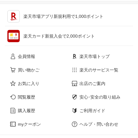
キッチン用品・食器・調理器具
テレビゲーム
楽天市場アプリ新規利用で1,000ポイント
ペット・ペットグッズ
CD・DVD
楽天カード新規入会で2,000ポイント
花・ガーデン・DIY
ホビー
会員情報
楽天市場トップ
サービス・リフォーム
楽器・音響機器
買い物かご
楽天のサービス一覧
お気に入り
出店のご案内
本・雑誌・コミック
閲覧履歴
安心･安全の取り組み
購入履歴
ご利用ガイド
myクーポン
ヘルプ・問い合わせ