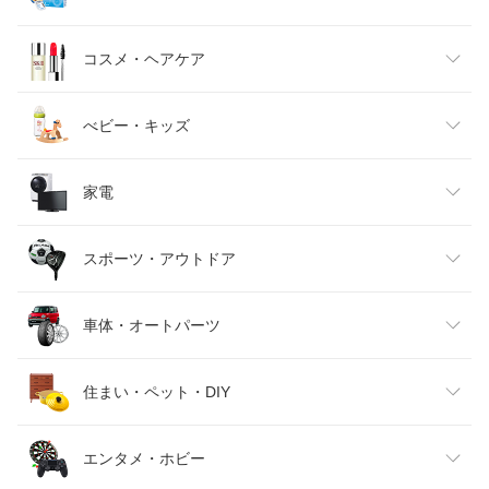
キッズファッション
スイーツ・お菓子
日用品雑貨・文房具・手芸
コスメ・ヘアケア
ベビーファッション
水・ソフトドリンク
ダイエット・健康
美容・コスメ・香水
べビー・キッズ
インナー・下着・ナイトウェア
ビール・洋酒
医薬品・コンタクト・介護
キッズ・ベビー・マタニティ
家電
バッグ・小物・ブランド雑貨
ワイン
おもちゃ
家電
スポーツ・アウトドア
靴
日本酒・焼酎
TV・オーディオ・カメラ
スポーツ・アウトドア
車体・オートパーツ
腕時計
スマートフォン・タブレット
ゴルフ
車用品・バイク用品
住まい・ペット・DIY
ジュエリー・アクセサリー
パソコン・周辺機器
車・バイク
インテリア・寝具・収納
エンタメ・ホビー