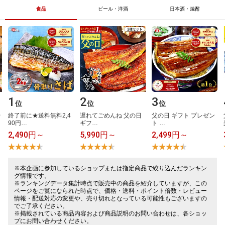
食品
ビール・洋酒
日本酒・焼酎
1
2
3
位
位
位
​
終​了​前​に​★​送​料​無​料​2​,​4​
遅​れ​て​ご​め​ん​ね​ ​父​の​日​ ​
父​の​日​ ​ギ​フ​ト​ ​プ​レ​ゼ​ン​
9​0​円​…
ギ​フ​…
ト​ ​…
2,490円～
5,990円～
2,499円～
※本企画に参加しているショップまたは指定商品で絞り込んだランキン
グ情報です。
※ランキングデータ集計時点で販売中の商品を紹介していますが、この
ページをご覧になられた時点で、価格・送料・ポイント倍数・レビュー
情報・配送対応の変更や、売り切れとなっている可能性もございますの
でご了承ください。
※掲載されている商品内容および商品説明のお問い合わせは、各ショッ
プにお問い合わせください。