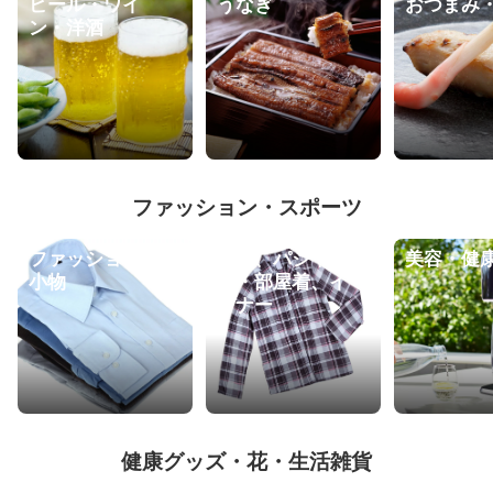
ビール・ワイ
うなぎ
おつまみ
ン・洋酒
ファッション・スポーツ
ファッション・
甚平、パジャ
美容・健
小物
マ・部屋着、イ
ンナー
健康グッズ・花・生活雑貨