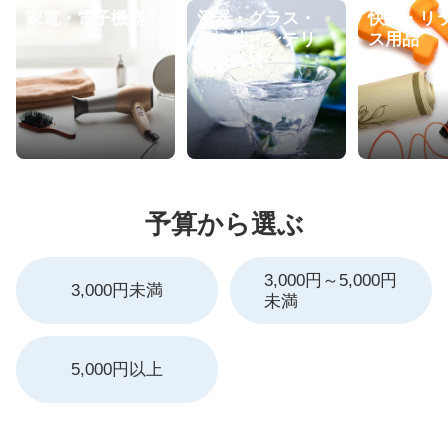
家電・電子機器
酒器・グラス・
快眠・リ
その他インテリ
ス用品
ア＆雑貨
予算から選ぶ
3,000円～5,000円
3,000円未満
未満
5,000円以上