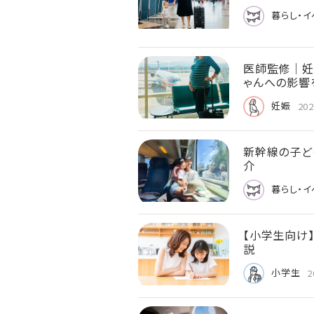
暮らし・イ
医師監修｜妊
ゃんへの影響
妊娠
202
新幹線の子ど
介
暮らし・イ
【小学生向け
説
小学生
2