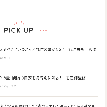
PICK UP
えるべき？いつからどれ位の量がNG？│管理栄養士監修
6/7/14
クの量・間隔の目安を月齢別に解説！｜助産師監修
2025/5/12
028年】安産祈願はいつ？戌の日カレンダー・よくある質問も