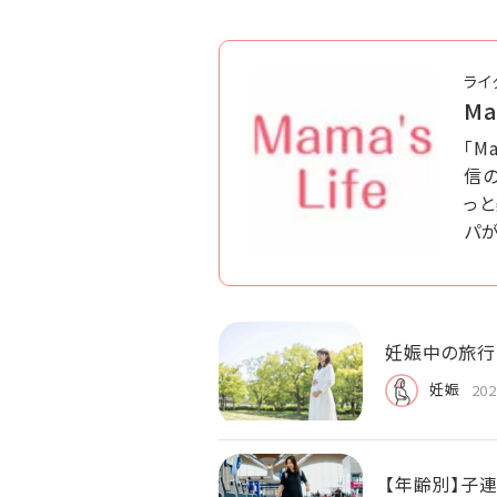
ライ
Ma
「M
信の
っ
パ
妊娠中の旅行
妊娠
202
【年齢別】子