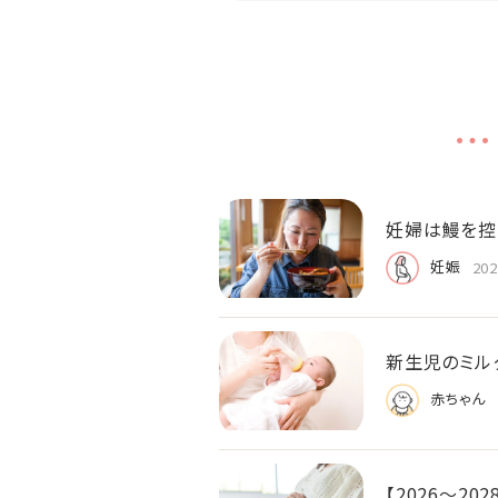
妊婦は鰻を控
妊娠
202
新生児のミル
赤ちゃん
【2026〜2