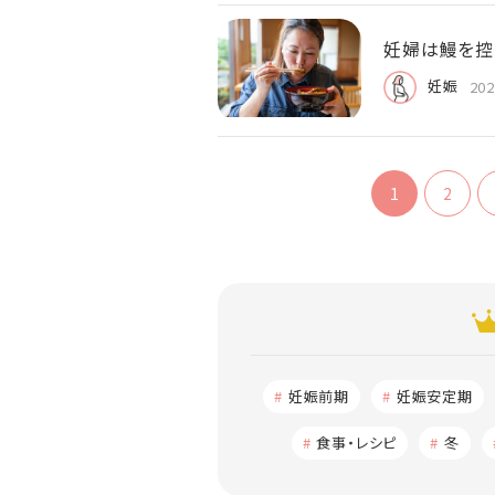
妊婦は鰻を控
妊娠
202
1
2
妊娠前期
妊娠安定期
食事・レシピ
冬