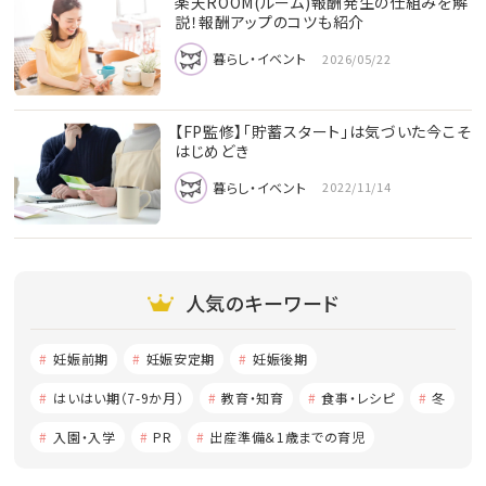
楽天ROOM(ルーム)報酬発生の仕組みを解
説！報酬アップのコツも紹介
暮らし・イベント
2026/05/22
【FP監修】「貯蓄スタート」は気づいた今こそ
はじめどき
暮らし・イベント
2022/11/14
人気のキーワード
妊娠前期
妊娠安定期
妊娠後期
はいはい期（7-9か月）
教育・知育
食事・レシピ
冬
入園・入学
PR
出産準備＆1歳までの育児