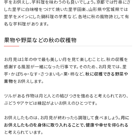
芋をお供えし、芋料理を味わうのも良いでしょう。京都では竹串にさ
した里芋に白味噌をつけて焼いた里芋田楽、山形県や宮城県では
里芋をメインにした鍋料理の芋煮など、各地に秋の風物詩として有
名な芋料理があります。
果物や野菜などの秋の収穫物
お月見は1年の中で最も美しい月を見て楽しむことと、秋の収穫を
感謝する風習が一緒になった行事です。そのため、お月見では、里
芋・かぼちゃ・なす・さつまいも・栗・柿など、
秋に収穫できる野菜や
果物
をお供えします。
ツルがある作物は月と人との結びつきを強めると考えられており、
ぶどうやアケビは縁起がよいお供えのひとつです。
お供えしたものは、お月見が終わったら調理して食べましょう。
月に
お供えしたものを身体に取り入れることで、健康や幸せを得られる
と考えられています。