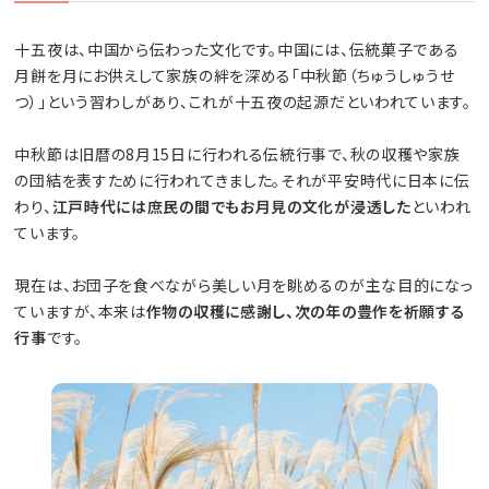
十五夜は、中国から伝わった文化です。中国には、伝統菓子である
月餅を月にお供えして家族の絆を深める「中秋節（ちゅうしゅうせ
つ）」という習わしがあり、これが十五夜の起源だといわれています。
中秋節は旧暦の8月15日に行われる伝統行事で、秋の収穫や家族
の団結を表すために行われてきました。それが平安時代に日本に伝
わり、
江戸時代には庶民の間でもお月見の文化が浸透した
といわれ
ています。
現在は、お団子を食べながら美しい月を眺めるのが主な目的になっ
ていますが、本来は
作物の収穫に感謝し、次の年の豊作を祈願する
行事
です。