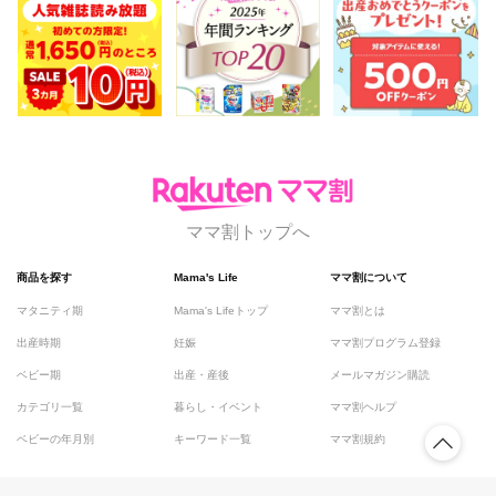
ママ割トップへ
商品を探す
Mama's Life
ママ割について
マタニティ期
Mama's Lifeトップ
ママ割とは
出産時期
妊娠
ママ割プログラム登録
ベビー期
出産・産後
メールマガジン購読
カテゴリ一覧
暮らし・イベント
ママ割ヘルプ
ベビーの年月別
キーワード一覧
ママ割規約