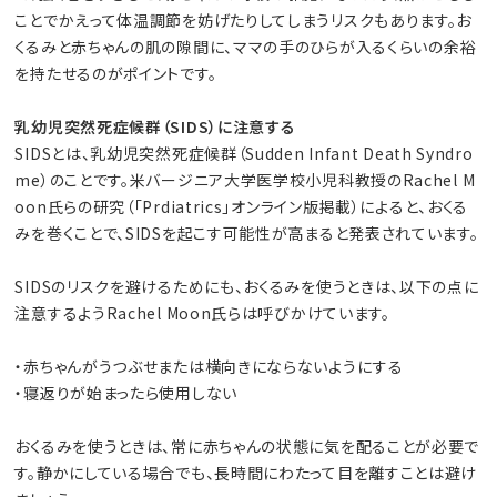
ことでかえって体温調節を妨げたりしてしまうリスクもあります。お
くるみと赤ちゃんの肌の隙間に、ママの手のひらが入るくらいの余裕
を持たせるのがポイントです。
乳幼児突然死症候群（SIDS）に注意する
SIDSとは、乳幼児突然死症候群（Sudden Infant Death Syndro
me）のことです。米バージニア大学医学校小児科教授のRachel M
oon氏らの研究（「Prdiatrics」オンライン版掲載）によると、おくる
みを巻くことで、SIDSを起こす可能性が高まると発表されています。
SIDSのリスクを避けるためにも、おくるみを使うときは、以下の点に
注意するようRachel Moon氏らは呼びかけています。
・赤ちゃんがうつぶせまたは横向きにならないようにする
・寝返りが始まったら使用しない
おくるみを使うときは、常に赤ちゃんの状態に気を配ることが必要で
す。静かにしている場合でも、長時間にわたって目を離すことは避け