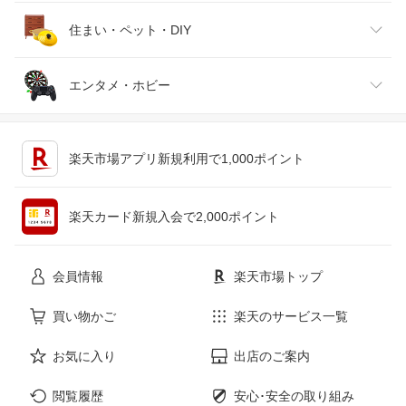
腕時計
スマートフォン・タブレット
ゴルフ
車用品・バイク用品
住まい・ペット・DIY
ジュエリー・アクセサリー
パソコン・周辺機器
車・バイク
インテリア・寝具・収納
エンタメ・ホビー
キッチン用品・食器・調理器具
テレビゲーム
楽天市場アプリ新規利用で1,000ポイント
ペット・ペットグッズ
CD・DVD
楽天カード新規入会で2,000ポイント
花・ガーデン・DIY
ホビー
会員情報
楽天市場トップ
サービス・リフォーム
楽器・音響機器
買い物かご
楽天のサービス一覧
お気に入り
出店のご案内
本・雑誌・コミック
閲覧履歴
安心･安全の取り組み