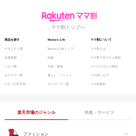
ママ割トップへ
商品を探す
Mama's Life
ママ割について
マタニティ期
Mama's Lifeトップ
ママ割とは
出産時期
妊娠
ママ割プログラム登録
ベビー期
出産・産後
メールマガジン購読
カテゴリ一覧
暮らし・イベント
ママ割ヘルプ
ベビーの年月別
キーワード一覧
ママ割規約
楽天市場のジャンル
特集・サービス
ファッション