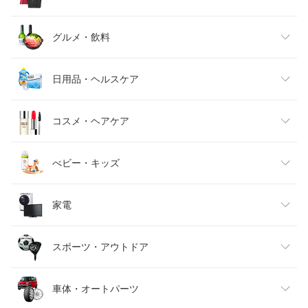
レディースファッション
グルメ・飲料
メンズファッション
食品
日用品・ヘルスケア
キッズファッション
スイーツ・お菓子
日用品雑貨・文房具・手芸
コスメ・ヘアケア
ベビーファッション
水・ソフトドリンク
ダイエット・健康
美容・コスメ・香水
べビー・キッズ
インナー・下着・ナイトウェア
ビール・洋酒
医薬品・コンタクト・介護
キッズ・ベビー・マタニティ
家電
バッグ・小物・ブランド雑貨
ワイン
おもちゃ
家電
スポーツ・アウトドア
靴
日本酒・焼酎
TV・オーディオ・カメラ
スポーツ・アウトドア
車体・オートパーツ