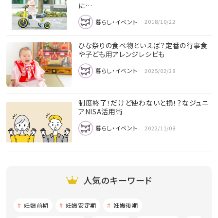
に…
暮らし・イベント
2018/10/22
ひな祭りの食べ物といえば？定番の行事食
や子ども用アレンジレシピも
暮らし・イベント
2025/02/28
制度終了！だけど使わないと損！？なジュニ
アNISA活用術
暮らし・イベント
2022/11/08
人気のキーワード
妊娠前期
妊娠安定期
妊娠後期