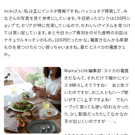
mikiさん：私は主にインスタ情報ですね。ハッシュタグ検索して、み
なさんの写真を見て参考にしています。今日使ったピックは100円シ
ョップで。セリアが特に充実しているので、かわいいアイテムを見つけ
ては買い足しています。あと今日カップ寿司をのせた透明のお皿は
ナチュラルキッチンのもの。100円だったかな。箸置きなんかも季節
ものを見つけたらつい買っちゃいますね。夏だとスイカの箸置きと
か。
Mama’slife編集部：スイカの箸置
きだなんて、それだけで確かにイン
スタ映えしそうですね！ あと気づ
いたのですが、お二人ともハーブ使
いがすごく上手ですよね！ でもハ
ーブって買っても使い切れなかった
り、少し割高だったりしてなかなか
手が出にくいのですが……。