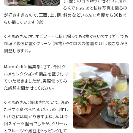
り、曇りの日のほうがきれいに撮れ
るんですよ。あと私は写真を撮るの
が好きすぎるので、正面、上、横、斜めなどいろんな角度から30枚ぐ
らい撮っています（笑）
くろまめさん：す、すごい……。私は撮っても3枚ぐらいです（笑）。でも
料理と後ろに置くグリーン（植物）やクロスの位置だけは覗きながら
調整しますね。
Mama’slife編集部：さて、今回グ
ルメセレクションの商品を盛り付け
ていただきましたが、実際使ってみ
た感想を聞かせてください。
くろまめさん：調味されていて、温め
たらすぐ食べられるというのは忙し
いときには助かりますよね。私は今
回スイーツ担当でしたが、クリーム
とフルーツや黒豆をトッピングして