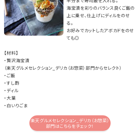
半分まで寿司飯を入れる。
海宝漬を彩りのバランス良くご飯の
上に乗せ、仕上げにディルをのせ
る。
お好みでカットしたアボカドをのせ
ても◎
【材料】
・贅沢海宝漬
（楽天グルメセレクション_デリカ（お惣菜）部門からセレクト）
・ご飯
・すし酢
・ディル
・大葉
・白いりごま
楽天グルメセレクション_デリカ（お惣菜）
部門はこちらをチェック！