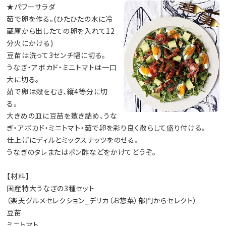
★パワーサラダ
茹で卵を作る。(ひたひたの水に冷
蔵庫から出したての卵を入れて12
分火にかける)
豆苗は洗って3センチ幅に切る。
うなぎ・アボカド・ミニトマトは一口
大に切る。
茹で卵は殻をむき、縦4等分に切
る。
大きめの皿に豆苗を敷き詰め、うな
ぎ・アボカド・ミニトマト・茹で卵を彩り良く散らして盛り付ける。
仕上げにディルとミックスナッツをのせる。
うなぎのタレまたはポン酢などをかけてどうぞ。
【材料】
国産特大うなぎの3種セット
（楽天グルメセレクション_デリカ（お惣菜）部門からセレクト）
豆苗
ミニトマト