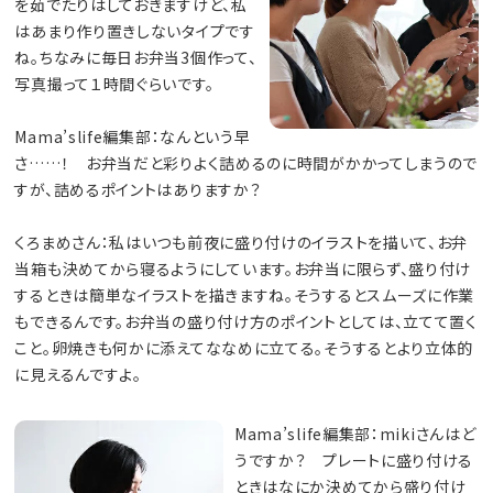
を茹でたりはしておきますけど、私
はあまり作り置きしないタイプです
ね。ちなみに毎日お弁当3個作って、
写真撮って１時間ぐらいです。
Mama’slife編集部：なんという早
さ……！ お弁当だと彩りよく詰めるのに時間がかかってしまうので
すが、詰めるポイントはありますか？
くろまめさん：私はいつも前夜に盛り付けのイラストを描いて、お弁
当箱も決めてから寝るようにしています。お弁当に限らず、盛り付け
するときは簡単なイラストを描きますね。そうするとスムーズに作業
もできるんです。お弁当の盛り付け方のポイントとしては、立てて置く
こと。卵焼きも何かに添えてななめに立てる。そうするとより立体的
に見えるんですよ。
Mama’slife編集部：mikiさんはど
うですか？ プレートに盛り付ける
ときはなにか決めてから盛り付け