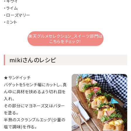
・キウイ
・ライム
・ローズマリー
・ミント
楽天グルメセレクション_スイーツ部門は
こちらをチェック！
mikiさんのレシピ
★サンドイッチ
バゲットを5センチ幅にカットし、真
ん中に具材を挟めるよう切れ目を
入れ、
その部分にマヨネーズ又はバター
を塗る。
半熟のスクランブルエッグ(少量の
塩で調味)を作る。