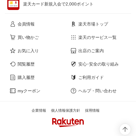
楽天カード新規入会で2,000ポイント
花・ガーデン・DIY
ホビー
会員情報
楽天市場トップ
サービス・リフォーム
楽器・音響機器
買い物かご
楽天のサービス一覧
お気に入り
出店のご案内
本・雑誌・コミック
閲覧履歴
安心･安全の取り組み
購入履歴
ご利用ガイド
myクーポン
ヘルプ・問い合わせ
企業情報
個人情報保護方針
採用情報