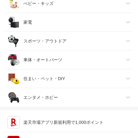
ベビーファッション
水・ソフトドリンク
ダイエット・健康
美容・コスメ・香水
べビー・キッズ
インナー・下着・ナイトウェア
ビール・洋酒
医薬品・コンタクト・介護
キッズ・ベビー・マタニティ
家電
バッグ・小物・ブランド雑貨
ワイン
おもちゃ
家電
スポーツ・アウトドア
靴
日本酒・焼酎
TV・オーディオ・カメラ
スポーツ・アウトドア
車体・オートパーツ
腕時計
スマートフォン・タブレット
ゴルフ
車用品・バイク用品
住まい・ペット・DIY
ジュエリー・アクセサリー
パソコン・周辺機器
車・バイク
インテリア・寝具・収納
エンタメ・ホビー
キッチン用品・食器・調理器具
テレビゲーム
楽天市場アプリ新規利用で1,000ポイント
ペット・ペットグッズ
CD・DVD