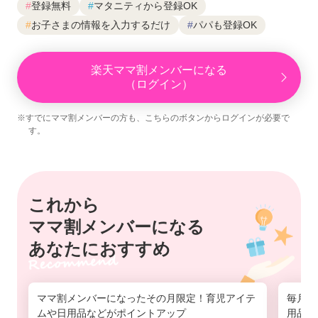
#
登録無料
#
マタニティから登録OK
#
お子さまの情報を入力するだけ
#
パパも登録OK
楽天ママ割メンバーになる
（ログイン）
※すでにママ割メンバーの方も、こちらのボタンからログインが必要で
す。
これから
ママ割メンバーになる
あなたにおすすめ
ママ割メンバーになったその月限定！育児アイテ
毎月1
ムや日用品などがポイントアップ
用品の