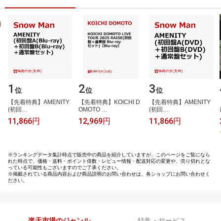
1
2
3
位
位
位
【​先​着​特​典​】​A​M​E​N​I​T​Y​ ​
【​先​着​特​典​】​K​O​I​C​H​I​ ​D​
【​先​着​特​典​】​A​M​E​N​I​T​Y​ ​
(​初​回​…
O​M​O​T​O​ ​…
(​初​回​…
11,866円
12,969円
11,866円
※ランキングデータ集計時点で販売中の商品を紹介していますが、このページをご覧になら
れた時点で、価格・送料・ポイント倍数・レビュー情報・配送対応の変更や、売り切れとな
っている可能性もございますのでご了承ください。
※掲載されている商品内容および商品説明のお問い合わせは、各ショップにお問い合わせく
ださい。
楽天市場のジャンル
特集・サービス