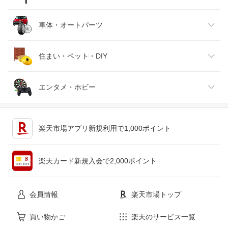
靴
日本酒・焼酎
TV・オーディオ・カメラ
スポーツ・アウトドア
車体・オートパーツ
腕時計
スマートフォン・タブレット
ゴルフ
車用品・バイク用品
住まい・ペット・DIY
ジュエリー・アクセサリー
パソコン・周辺機器
車・バイク
インテリア・寝具・収納
エンタメ・ホビー
キッチン用品・食器・調理器具
テレビゲーム
楽天市場アプリ新規利用で1,000ポイント
ペット・ペットグッズ
CD・DVD
楽天カード新規入会で2,000ポイント
花・ガーデン・DIY
ホビー
会員情報
楽天市場トップ
サービス・リフォーム
楽器・音響機器
買い物かご
楽天のサービス一覧