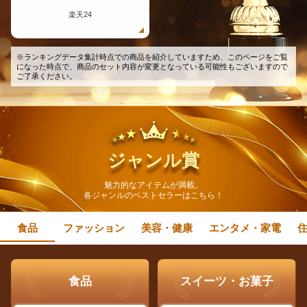
楽天24
※ランキングデータ集計時点での商品を紹介していますため、このページをご覧
になった時点で、商品のセット内容が変更となっている可能性もございますので
ご了承ください。
ジャンル賞
魅力的なアイテムが満載。
各ジャンルのベストセラーはこちら！
食品
ファッション
美容・健康
エンタメ・家電
食品
スイーツ・お菓子