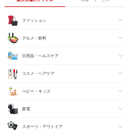
ファッション
レディースファッション
グルメ・飲料
メンズファッション
食品
日用品・ヘルスケア
キッズファッション
スイーツ・お菓子
日用品雑貨・文房具・手芸
コスメ・ヘアケア
ベビーファッション
水・ソフトドリンク
ダイエット・健康
美容・コスメ・香水
べビー・キッズ
インナー・下着・ナイトウェア
ビール・洋酒
医薬品・コンタクト・介護
キッズ・ベビー・マタニティ
家電
バッグ・小物・ブランド雑貨
ワイン
おもちゃ
家電
スポーツ・アウトドア