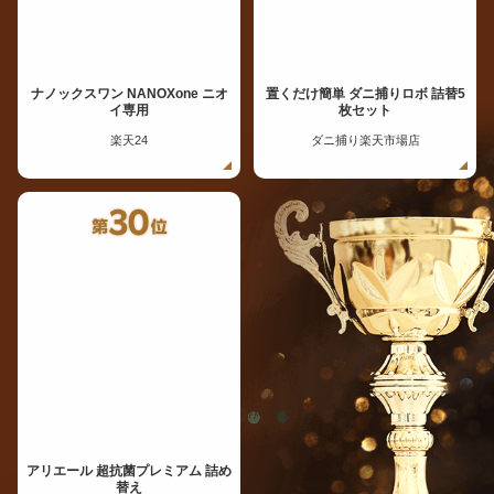
ナノックスワン NANOXone ニオ
置くだけ簡単 ダニ捕りロボ 詰替5
イ専用
枚セット
楽天24
ダニ捕り楽天市場店
アリエール 超抗菌プレミアム 詰め
替え