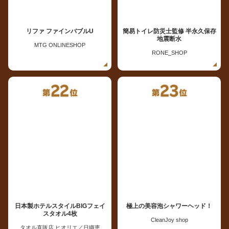
リファ ファインバブルU
簡易トイレ防災士監修 半永久保存
地震断水
MTG ONLINESHOP
RONE_SHOP
日本製ホテルスタイルBIGフェイ
極上の美容泡シャワーヘッド！
スタオル4枚
CleanJoy shop
タオル直販店 ヒオリエ／日織恵