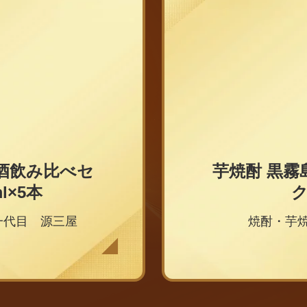
酒飲み比べセ
芋焼酎 黒霧島 
l×5本
ク
一代目 源三屋
焼酎・芋