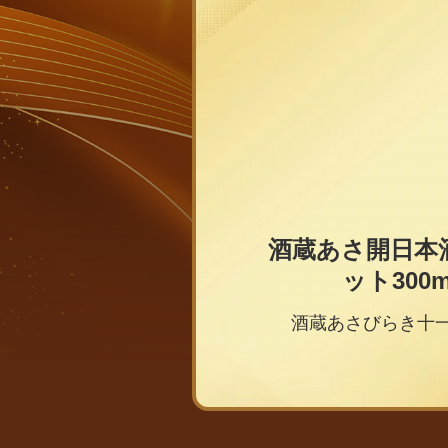
酒蔵あさ開日本
ット300m
酒蔵あさびらき十