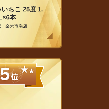
いちこ 25度 1.
L×6本
伝 楽天市場店