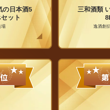
気の日本酒5
三和酒類 い
べセット
8
造場
逸酒創