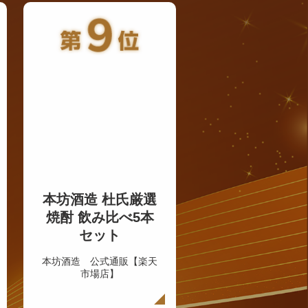
本坊酒造 杜氏厳選
焼酎 飲み比べ5本
セット
本坊酒造 公式通販【楽天
市場店】