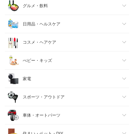
レディースファッション
グルメ・飲料
メンズファッション
食品
日用品・ヘルスケア
キッズファッション
スイーツ・お菓子
日用品雑貨・文房具・手芸
コスメ・ヘアケア
ベビーファッション
水・ソフトドリンク
ダイエット・健康
美容・コスメ・香水
べビー・キッズ
インナー・下着・ナイトウェア
ビール・洋酒
医薬品・コンタクト・介護
キッズ・ベビー・マタニティ
家電
バッグ・小物・ブランド雑貨
ワイン
おもちゃ
家電
スポーツ・アウトドア
靴
日本酒・焼酎
TV・オーディオ・カメラ
スポーツ・アウトドア
車体・オートパーツ
腕時計
スマートフォン・タブレット
ゴルフ
車用品・バイク用品
住まい・ペット・DIY