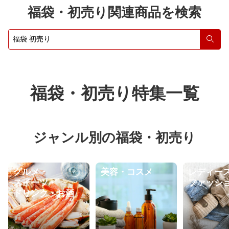
NO.1の雑穀と白の雑穀] 保存食 非
靴 ウェッジ 内反小趾 o脚 膝に優
福袋・初売り関連商品を検索
常食 訳あり 大麦 もち麦
しい おしゃれ かわいい サボ ロー
ヒール
検索
福袋・初売り特集一覧
ジャンル別の福袋・初売り
グルメ・
美容・コスメ
レディー
スイーツ・
ファッシ
ドリンク・お酒