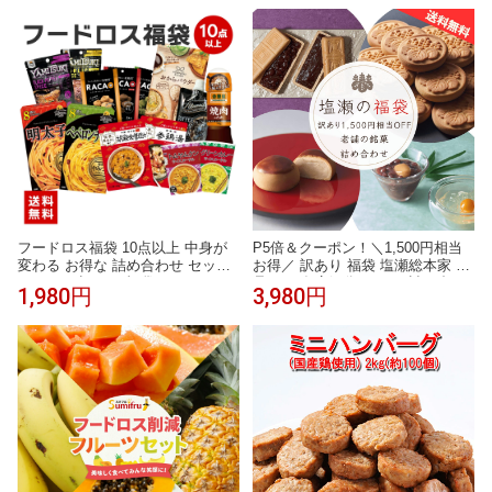
全形 味のり 賞味期限 間近 在庫処
分 2026 食品ロス 削減 フードロス
詰め合わせ 生活応援 送料無料 小
分け 食べ物 もみのり おにぎり
フードロス福袋 10点以上 中身が
P5倍＆クーポン！＼1,500円相当
変わる お得な 詰め合わせ セット
お得／ 訳あり 福袋 塩瀬総本家 食
おまかせ 訳あり 福袋 2026 フード
品ロス 在庫処分 セール 詰め合わ
1,980円
3,980円
ロス 食品ロス (送料無料)(常温便)
せ 饅頭 まんじゅう 和菓子 高級 お
レトルト ドレッシング スープ 惣
取り寄せ スイーツ 銘菓 お菓子 お
菜 処分セール 処分 ロス 通販 賞味
茶菓子 おしゃれ 老舗 東京 日本3
期限 間近 もったいない エコ 削減
大まんじゅう 日本ギフト大賞 送
グルメ 非常食 福箱 お菓子
料無料 楽天限定