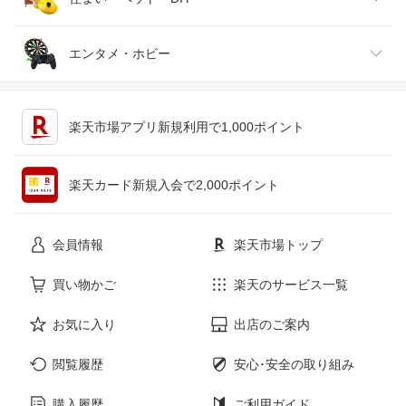
ジュエリー・アクセサリー
パソコン・周辺機器
車・バイク
インテリア・寝具・収納
エンタメ・ホビー
キッチン用品・食器・調理器具
テレビゲーム
楽天市場アプリ新規利用で1,000ポイント
ペット・ペットグッズ
CD・DVD
楽天カード新規入会で2,000ポイント
花・ガーデン・DIY
ホビー
会員情報
楽天市場トップ
サービス・リフォーム
楽器・音響機器
買い物かご
楽天のサービス一覧
お気に入り
出店のご案内
本・雑誌・コミック
閲覧履歴
安心･安全の取り組み
購入履歴
ご利用ガイド