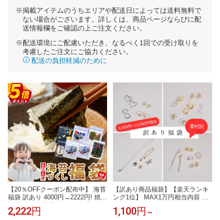
※掲載アイテムのうちエリアや配送日によっては送料無料で
ない場合がございます。詳しくは、商品ページならびに配
送情報欄をご確認の上ご注文ください。
※配送環境にご配慮いただき、なるべく1回での受け取りを
考慮したご注文にご協力ください。
配送の負担軽減のために
【20％OFFクーポン配布中】 海苔
【訳あり商品福袋】【楽天ランキ
福袋 訳あり 4000円→2222円! 焼き
ング1位】 MAX1万円相当内容 福
海苔 味付け海苔 塩のり 七味 のり
袋 ハッピーバッグ まだまだ使え
2,222円
1,100円
～
バラエティ セット 食品 焼きのり
る 人気商品もたくさん ajiro F001