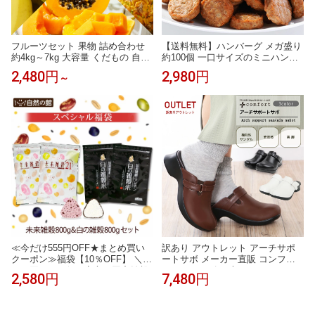
フルーツセット 果物 詰め合わせ
【送料無料】ハンバーグ メガ盛り
約4kg～7kg 大容量 くだもの 自宅
約100個 一口サイズのミニハンバ
用 食品 福袋 福箱 アウトレット 処
ーグ(国産鶏使用)1kg×2P まとめ買
2,480円
2,980円
～
分 フードロス 訳あり 訳アリ バナ
い 大量 冷凍惣菜 業務用 お惣菜 お
ナ パパイヤ パイナップル シトラ
弁当 ハンバーグ つくね 電子レン
ス トロピカルフルーツ スミフル
ジ 温めるだけ 冷凍 朝食 弁当 おか
甘熟王 送料無料
ず レンチン 訳あり レンジでチン
冷凍おかずセット 福袋 食品 鳥益
≪今だけ555円OFF★まとめ買い
訳あり アウトレット アーチサポ
クーポン≫福袋【10％OFF】 ＼ま
ートサボ メーカー直販 コンフォ
とめ買いでお得／安心の国産雑穀
ートシューズ 厚底 レディース サ
2,580円
7,480円
福袋 選べる未来雑穀21 800g(400g
ボサンダル 疲れない 疲れにくい
×2) + 白の雑穀 800g(400g×2) 雑穀
静音 軽い 3E 大きいサイズ 福袋
福袋 [完全国産の雑穀米 当店人気
サンダル 黒 白 立ち仕事 オフィス