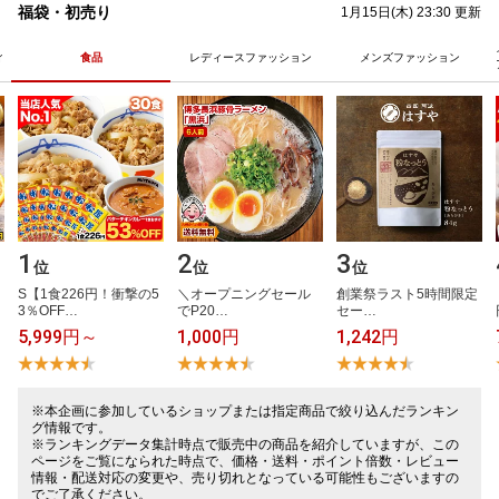
福袋・初売り
1月15日(木) 23:30 更新
ィ
食品
レディースファッション
メンズファッション
1
2
3
位
位
位
​
S​【​1​食​2​2​6​円​！​衝​撃​の​5​
＼​オ​ー​プ​ニ​ン​グ​セ​ー​ル​
創​業​祭​ラ​ス​ト​5​時​間​限​定​
3​％​O​F​F​…
で​P​2​0​…
セ​ー​…
5,999円～
1,000円
1,242円
※本企画に参加しているショップまたは指定商品で絞り込んだランキン
グ情報です。
※ランキングデータ集計時点で販売中の商品を紹介していますが、この
ページをご覧になられた時点で、価格・送料・ポイント倍数・レビュー
情報・配送対応の変更や、売り切れとなっている可能性もございますの
でご了承ください。