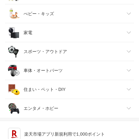
べビー・キッズ
ベビーファッション
水・ソフトドリンク
美容・コスメ・香水
ダイエット・健康
家電
インナー・下着・ナイトウェア
キッズ・ベビー・マタニティ
医薬品・コンタクト・介護
ビール・洋酒
スポーツ・アウトドア
バッグ・小物・ブランド雑貨
おもちゃ
ワイン
家電
車体・オートパーツ
TV・オーディオ・カメラ
スポーツ・アウトドア
日本酒・焼酎
靴
住まい・ペット・DIY
スマートフォン・タブレット
車用品・バイク用品
腕時計
ゴルフ
エンタメ・ホビー
ジュエリー・アクセサリー
インテリア・寝具・収納
パソコン・周辺機器
車・バイク
キッチン用品・食器・調理器具
テレビゲーム
楽天市場アプリ新規利用で1,000ポイント