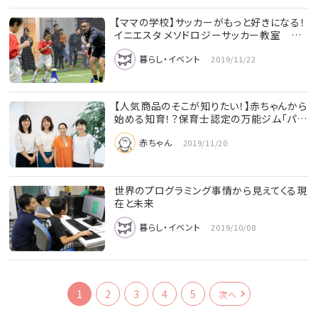
【ママの学校】サッカーがもっと好きになる！
イニエスタ メソドロジーサッカー教室 …
暮らし・イベント
2019/11/22
【人気商品のそこが知りたい！】赤ちゃんから
始める知育！？保育士認定の万能ジム「パ…
赤ちゃん
2019/11/20
世界のプログラミング事情から見えてくる現
在と未来
暮らし・イベント
2019/10/08
1
2
3
4
5
次へ