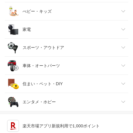
ベビーファッション
水・ソフトドリンク
ダイエット・健康
美容・コスメ・香水
べビー・キッズ
インナー・下着・ナイトウェア
ビール・洋酒
医薬品・コンタクト・介護
キッズ・ベビー・マタニティ
家電
バッグ・小物・ブランド雑貨
ワイン
おもちゃ
家電
スポーツ・アウトドア
靴
日本酒・焼酎
TV・オーディオ・カメラ
スポーツ・アウトドア
車体・オートパーツ
腕時計
スマートフォン・タブレット
ゴルフ
車用品・バイク用品
住まい・ペット・DIY
ジュエリー・アクセサリー
パソコン・周辺機器
車・バイク
インテリア・寝具・収納
エンタメ・ホビー
キッチン用品・食器・調理器具
テレビゲーム
楽天市場アプリ新規利用で1,000ポイント