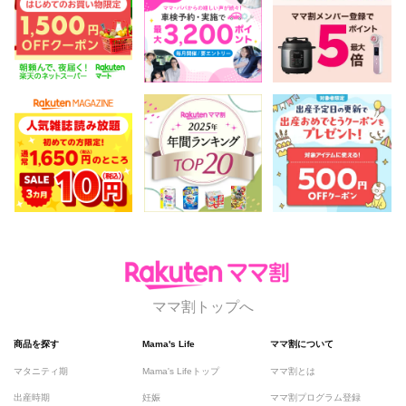
ママ割トップへ
商品を探す
Mama's Life
ママ割について
マタニティ期
Mama's Lifeトップ
ママ割とは
出産時期
妊娠
ママ割プログラム登録