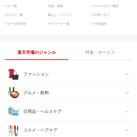
ベビー期
出産・産後
メールマガジン購読
カテゴリ一覧
暮らし・イベント
ママ割ヘルプ
ベビーの年月別
キーワード一覧
ママ割規約
楽天市場のジャンル
特集・サービス
ファッション
レディースファッション
グルメ・飲料
メンズファッション
食品
日用品・ヘルスケア
キッズファッション
スイーツ・お菓子
日用品雑貨・文房具・手芸
コスメ・ヘアケア