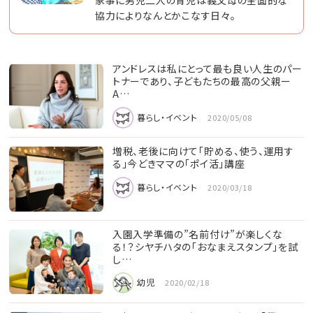
家事に男児二人の育児は義父母の全面的な
協力によりなんとかこなす日々。
アンドレスは私にとって最も良い人生のパー
トナーであり、子どもたちの最高の父親ー
A…
暮らし・イベント
2020/05/08
増税、老後に向けて「貯める、使う、運用す
る」今どきママの「ポイ活」講座
暮らし・イベント
2020/03/18
入園入学準備の”名前付け”が楽しくな
る！？シヤチハタの「おなまえスタンプ」を試
し…
幼児
2020/02/18