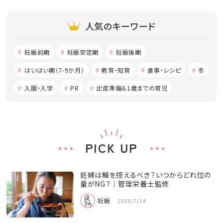
人気のキーワード
妊娠前期
妊娠安定期
妊娠後期
はいはい期（7-9か月）
教育・知育
食事・レシピ
冬
入園・入学
PR
出産準備＆1歳までの育児
PICK UP
妊婦は鰻を控えるべき？いつからどれ位の
量がNG？│管理栄養士監修
妊娠
2026/7/14