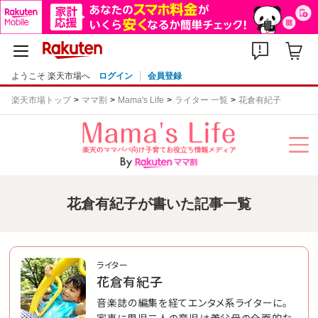
ようこそ 楽天市場へ
ログイン
会員登録
楽天市場トップ
ママ割
Mama's Life
ライター 一覧
花倉有紀子
花倉有紀子が書いた記事一覧
ライター
花倉有紀子
音楽誌の編集を経てエンタメ系ライターに。