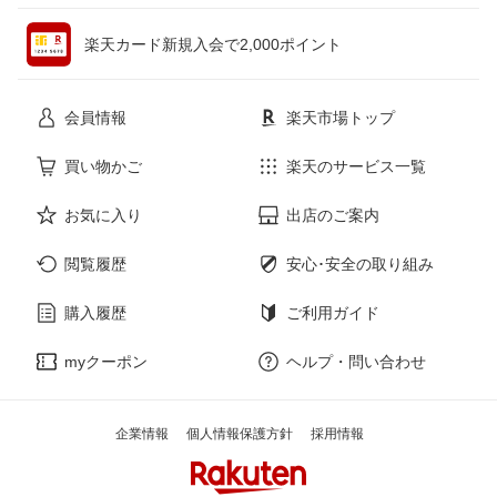
ペット・ペットグッズ
CD・DVD
楽天カード新規入会で2,000ポイント
花・ガーデン・DIY
ホビー
会員情報
楽天市場トップ
サービス・リフォーム
楽器・音響機器
買い物かご
楽天のサービス一覧
お気に入り
出店のご案内
本・雑誌・コミック
閲覧履歴
安心･安全の取り組み
購入履歴
ご利用ガイド
myクーポン
ヘルプ・問い合わせ
企業情報
個人情報保護方針
採用情報