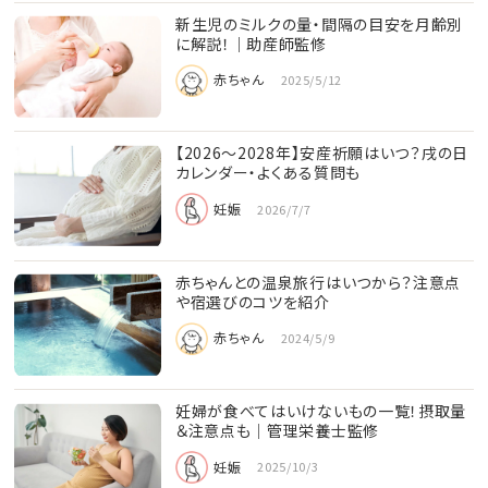
新生児のミルクの量・間隔の目安を月齢別
に解説！｜助産師監修
赤ちゃん
2025/5/12
【2026〜2028年】安産祈願はいつ？戌の日
カレンダー・よくある質問も
妊娠
2026/7/7
赤ちゃんとの温泉旅行はいつから？注意点
や宿選びのコツを紹介
赤ちゃん
2024/5/9
妊婦が食べてはいけないもの一覧！摂取量
＆注意点も│管理栄養士監修
妊娠
2025/10/3