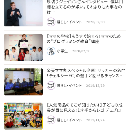
厚切りジェイソンさんインタビュー「僕は目
標を立てるのが嫌い。それよりも大事なの
は…
暮らし・イベント
2020/02/09
【ママの学校】もうすぐ始まる！ママのため
の“プログラミング教育”講座
小学生
2020/02/06
楽天ママ割スペシャル企画！サッカーの名門
「チェルシーFC」の選手と話せるチャンス…
暮らし・イベント
2019/12/19
【人気商品のそこが知りたい！】子どもの成
長が目に見える！1才半からレゴ デュプロ…
暮らし・イベント
2019/11/24