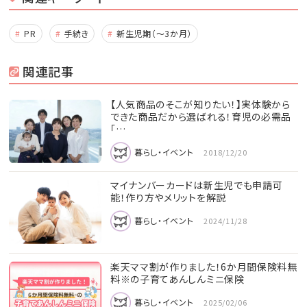
PR
手続き
新生児期（～3か月）
関連記事
【人気商品のそこが知りたい！】実体験から
できた商品だから選ばれる！育児の必需品
「…
暮らし・イベント
2018/12/20
マイナンバーカードは新生児でも申請可
能！作り方やメリットを解説
暮らし・イベント
2024/11/28
楽天ママ割が作りました！6か月間保険料無
料※の子育てあんしんミニ保険
暮らし・イベント
2025/02/06