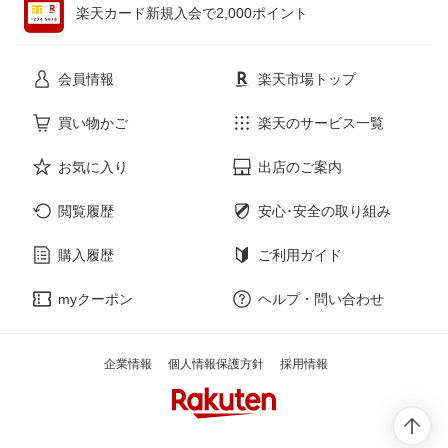
楽天カード新規入会で2,000ポイント
花・ガーデン・DIY
ホビー
会員情報
楽天市場トップ
サービス・リフォーム
楽器・音響機器
買い物かご
楽天のサービス一覧
お気に入り
出店のご案内
本・雑誌・コミック
閲覧履歴
安心･安全の取り組み
購入履歴
ご利用ガイド
myクーポン
ヘルプ・問い合わせ
企業情報
個人情報保護方針
採用情報