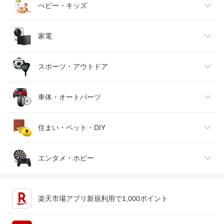
ベビーファッション
水・ソフトドリンク
ダイエット・健康
美容・コスメ・香水
べビー・キッズ
インナー・下着・ナイトウェア
ビール・洋酒
医薬品・コンタクト・介護
キッズ・ベビー・マタニティ
家電
バッグ・小物・ブランド雑貨
ワイン
おもちゃ
家電
スポーツ・アウトドア
靴
日本酒・焼酎
TV・オーディオ・カメラ
スポーツ・アウトドア
車体・オートパーツ
腕時計
スマートフォン・タブレット
ゴルフ
車用品・バイク用品
住まい・ペット・DIY
ジュエリー・アクセサリー
パソコン・周辺機器
車・バイク
インテリア・寝具・収納
エンタメ・ホビー
キッチン用品・食器・調理器具
テレビゲーム
楽天市場アプリ新規利用で1,000ポイント
ペット・ペットグッズ
CD・DVD