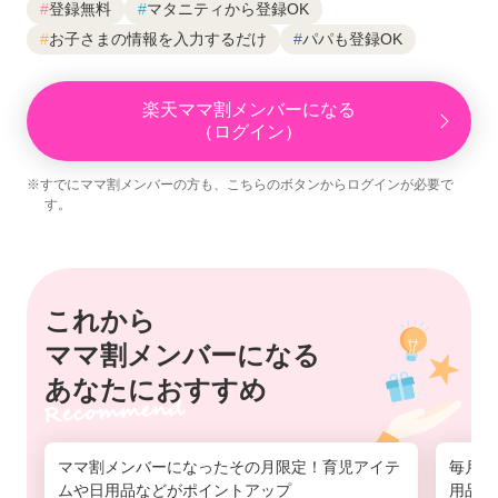
#
登録無料
#
マタニティから登録OK
#
お子さまの情報を入力するだけ
#
パパも登録OK
楽天ママ割メンバーになる
（ログイン）
※すでにママ割メンバーの方も、こちらのボタンからログインが必要で
す。
これから
ママ割メンバーになる
あなたにおすすめ
ママ割メンバーになったその月限定！育児アイテ
毎月1
ムや日用品などがポイントアップ
用品の