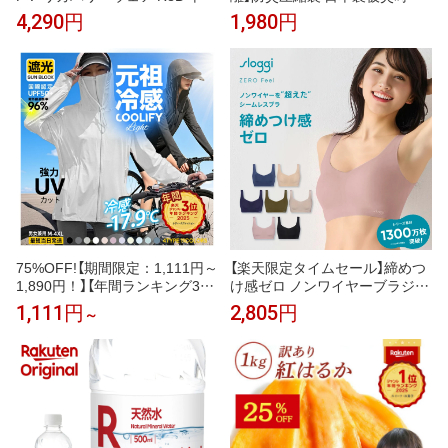
Vネック インナー(COOL) 通年
緊急時の汚物・廃棄物・生ゴミ
4,290円
1,980円
タイプ メンズ 男性 夏 夏用 血行
を圧縮！廃棄までの10日間に耐
促進 疲労回復 誕生日 下着 薄手
える！防災圧縮袋 5枚入【安心の
プレゼント ギフト 一般医療機器
日本製】
大きいサイズ レッド公式
75%OFF!【期間限定：1,111円～
【楽天限定タイムセール】締めつ
1,890円！】【年間ランキング3
け感ゼロ ノンワイヤーブラジャ
位】 UVパーカー UV UPF50+ UV
ー スロギー ゼロ フィール ベー
1,111円
2,805円
～
カット ラッシュガード レディー
シック 2 ブラトップ ハーフトッ
ス 自転車 長袖 薄手 日焼け止め
プ sloggi Zero Feel Top JX トリ
スポーツ ジム ヨガ マスク 元祖
ンプ
冷感coolify【完全防備UVカット
パーカー】