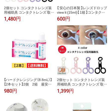
2個セット コンタクトレンズ装
【 安心の日本製 】レンズドロップ
用補助具 コンタクトレンズ 取り
view it (15ml)【 1箱 】コンタクト
外し器 カラーコンタクトレンズ
レンズ装着薬 コンタクトレンズ
1,480円
600円
挿入ツール ソフト眼鏡クリップ
装着液 装着薬 装着液 使用期限1
がまぶたをサポートし、コンタ
年以上
クトレンズの挿入と取り外しを
簡単にします ピンク ブラック
ホワイト パープル
【ハードクレンジング（8.8mL）】
2個セット コンタクトレンズ装
【2本セット】2個 2箱 最安
用補助具 コンタクトレンズ 取り
値 ★送料無料★ハードコンタ
外し器 カラーコンタクトレンズ
980円
1,399円
クトレンズに使用★化粧汚れな
挿入ツール ソフト眼鏡クリップ
どに、強力スッキリ洗浄★送料
がまぶたをサポートし、コンタ
込！当店実店舗でも、お客様の
クトレンズの挿入と取り外しを
お墨付き★激安でお気軽にどう
簡単にします ピンク ブラック
ぞ★ 154
ホワイト パープル