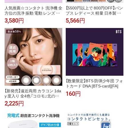
人気推薦☆コンタクト 洗浄機 全
【5500円以上で 800円OFF】パン
方位の洗浄 振動 電動 レンズ 超
プス レディース 軽量 日本製 ク
音波 洗濯 小型 USB急速充電 低
ッション 幅広 履きやすい 22.0c
3,580円
5,566円
騒音&低振動設計 しっかりきれ
m〜24.5cm 秋冬 ブラック ベー
いに 小型 コンタクト 洗浄器 コ
ジュ ブルー グレー ピンク フラ
ンタクトレンズ洗浄機 コンタク
ットシューズ コーデュロイ ゴー
ト ケース ミニ 脂質/汚れ/蛋白洗
ルドバックル おしゃれ
浄 超音波洗浄器
【数量限定】BTS 防弾少年団 フォ
トカード DNA [BTS-card][FA]
【新発売】遠近両用 カラコン 1da
160円
y 度入り 全4色『コロモ』北の快
適工房 老眼 カラーコンタクト
2,225円
サークルレンズ ワンデー 度あり
1箱10枚入り colomo