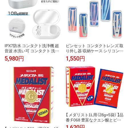
IPX7防水 コンタクト洗浄機 超
ピンセット コンタクトレンズ 取
音波 水洗い可 コンタクト 洗浄
り外し器 収納ケース シリコン
器 自動 洗浄 花粉 コンタクトケ
つけはずし 柔らか 装着器具 3個
5,980円
1,550円
ースケア クリーニングボックス
セット 衛生的 出張 旅行 携帯便
ミニ タンパク 充電式 カラコン
利 応急 コンパクト 送料無料
洗浄機 コンタクトレンズ クリー
ナー 携帯型 振動 小型 カラコン
蛋白 超音波洗浄機
【 メダリスト1L用（28g×5袋） 】品
番:F068 豊富なクエン酸とビタ
ミン、ミネラルなど約40種類の
1,620円