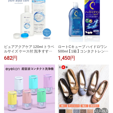
ピュアアクアケア 120ml トラベ
ロートCキューブ ハイドロワン
ルサイズ ケース付 洗浄 すすぎ
500ml 【 1箱 】 コンタクトレンズ
消毒 保存液 洗浄保存液 pure aq
洗浄液 コンタクトケア 洗浄液
682円
1,450円
ua care ソフトコンタクトレン
使用期限1年以上 Rohto 国産
ズ用