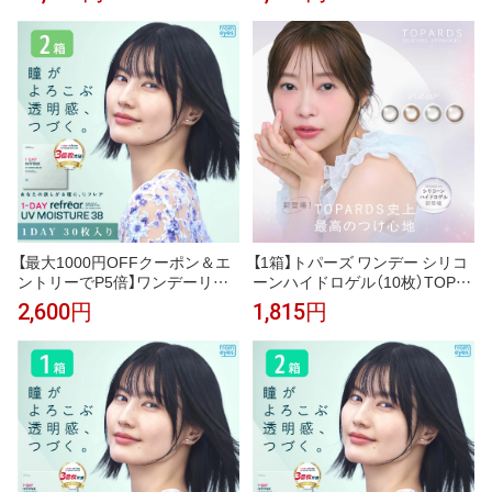
ト （1箱100枚）UVカット コンタ
ット （1箱30枚） UVカット コン
クトレンズ 1day 1日使い捨て コ
タクトレンズ 1day 1日使い捨て
ンタクト refrear フロムアイズ
コンタクト refrear フロムアイ
ズ
【最大1000円OFFクーポン＆エ
【1箱】トパーズ ワンデー シリコ
ントリーでP5倍】ワンデーリフ
ーンハイドロゲル（10枚）TOPA
レアUVモイスチャー38 2箱セッ
RDS 1day BC8.7 DIA14.2 指原
2,600円
1,815円
ト （1箱30枚）UVカット コンタ
莉乃 色素が直接目に触れない B
クトレンズ 1day 1日使い捨て コ
MW製法 酸素透過率150 ナチュ
ンタクト refrear フロムアイズ
トパーズ ナチュデートトパーズ
ナチュクリームローズ ナチュベ
イビーエスプレッソ