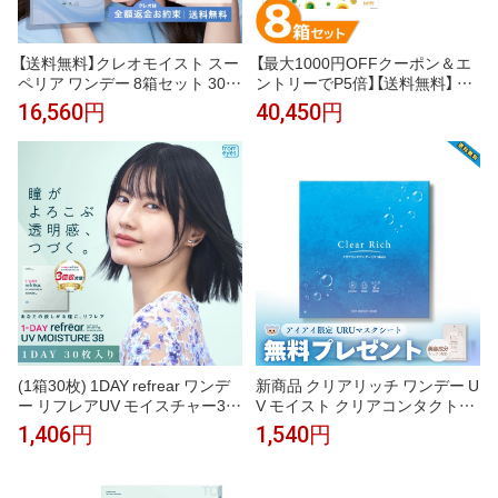
【送料無料】クレオモイスト スー
【最大1000円OFFクーポン＆エ
ペリア ワンデー 8箱セット 30枚
ントリーでP5倍】【送料無料】 マ
入 コンタクトレンズ 1日使い捨
イデイ マルチフォーカル 8箱セ
16,560円
40,450円
て ( クリアレンズ 1dayタイプ U
ット (1箱30枚) クーパービジョ
Vカット シリコーン シリコーン
ン 遠近両用 1日使い捨て コンタ
ハイドロゲル ワンデー クレオワ
クトレンズ ワンデー コンタクト
ンデー クレオ CREO )
coopervision
(1箱30枚) 1DAY refrear ワンデ
新商品 クリアリッチ ワンデー U
ー リフレアUV モイスチャー38
V モイスト クリアコンタクトレ
コンタクトレンズ [refrear-uv-3
ンズ マスクシート付 30枚×1箱
1,406円
1,540円
0p] [EN-S]*
DIA 14.0mm 含水率38％ 含水率
38％ クリアレンズ クリアワン
デー