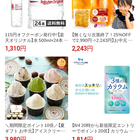
115円オフクーポン発行中!【楽
【無くなり次第終了！25%OFF
天オリジナル】水 500ml×24本 天
で2,990円⇒2,243円】お中元 ギ
然水 ミネラルウォーター 飲料水
フト 干し芋 茨城県産 紅はるか
1,310円
2,243円
まとめ買い 安い 業務用 家庭用
訳あり 1kg 食べ物 和菓子 おや
大容量 オフィス コスパ最強 熱
つ 送料無料 国産 無添加 切り落
中症対策 500ml 24本
とし さつまいも スイーツ ダイ
エット お菓子 和スイーツ お祝
い N1
＼期間限定ポイント10倍／【夏
【8/4 20時から新規限定エントリ
ギフト お中元】アイスクリーム
ーでポイント20倍】 カリウム サ
ジェラート 甘栗専門店の甘栗ジ
プリ muku:trim ムクトリム ワダ
3,980円
1,814円