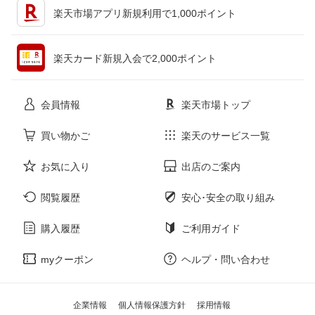
楽天市場アプリ新規利用で1,000ポイント
ペット・ペットグッズ
CD・DVD
楽天カード新規入会で2,000ポイント
花・ガーデン・DIY
ホビー
会員情報
楽天市場トップ
サービス・リフォーム
楽器・音響機器
買い物かご
楽天のサービス一覧
お気に入り
出店のご案内
本・雑誌・コミック
閲覧履歴
安心･安全の取り組み
購入履歴
ご利用ガイド
myクーポン
ヘルプ・問い合わせ
企業情報
個人情報保護方針
採用情報