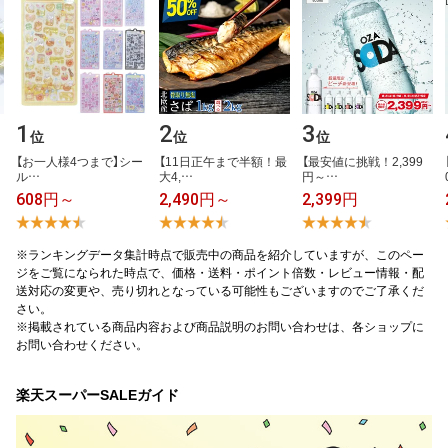
1
2
3
位
位
位
【​お​一​人​様​4​つ​ま​で​】​シ​ー​
【​1​1​日​正​午​ま​で​半​額​！​最​
【​最​安​値​に​挑​戦​！​2​,​3​9​9​
ル​…
大​4​,​…
円​～​…
608円～
2,490円～
2,399円
※ランキングデータ集計時点で販売中の商品を紹介していますが、このペー
ジをご覧になられた時点で、価格・送料・ポイント倍数・レビュー情報・配
送対応の変更や、売り切れとなっている可能性もございますのでご了承くだ
さい。
※掲載されている商品内容および商品説明のお問い合わせは、各ショップに
お問い合わせください。
楽天スーパーSALEガイド