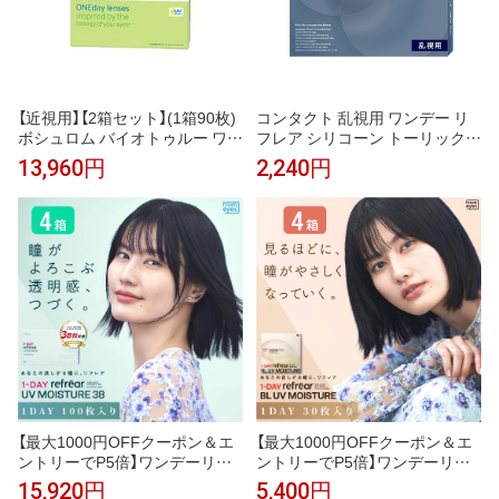
【近視用】【2箱セット】(1箱90枚)
コンタクト 乱視用 ワンデー リ
ボシュロム バイオトゥルー ワン
フレア シリコーン トーリック 1
デーコンタクトレンズ[biotrue-9
箱30枚 1day 度あり UVカット
13,960円
2,240円
0][BL]
使い捨て クリア コンタクトレン
ズ ソフトコンタクト うるおい
【最大1000円OFFクーポン＆エ
【最大1000円OFFクーポン＆エ
ントリーでP5倍】ワンデーリフ
ントリーでP5倍】ワンデーリフ
レアUVモイスチャー38 4箱セッ
レア BLUVモイスチャー 4箱セ
15,920円
5,400円