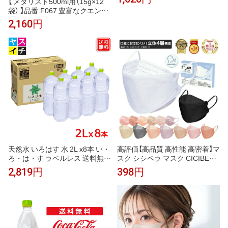
【 メダリスト500ml用（15g×12
栄養を配合！ 熱中症対策
袋） 】品番:F067 豊富なクエン酸
とビタミン、ミネラルなど約40
2,160円
種類の栄養を配合！ 熱中症対策
天然水 いろはす 水 2L x8本 い・
高評価【高品質 高性能 高密着】マ
ろ・は・す ラベルレス 送料無料
スク シシベラ マスク CICIBELL
【メーカー直送】地震対策 宅配 ミ
A Mask シシベラ 立体マスク 20
2,819円
398円
ネラルウオーター のむシリカ
枚 不織布マスク 50枚 血色マス
い・ろ・は・す ラベルレス いろ
クバイカラー マスク 不織布 立
はすラベルなし 水 ラベル無し
体 子供 おしゃれ くちばし マス
ク 快適 小さめ 不織布 カラーマ
スク 耳が痛くならない 4層構造
夏用マスク