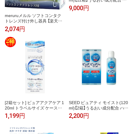
ードコンタクトレンズ専用 洗浄
9,000円
保存 タンパク除去 抗菌 ハード
meruruメルル ソフトコンタク
コンタクト 洗浄液 日本製
トレンズ付け外し器具 【楽天倉
庫直送h】指を触れずにつけはず
2,074円
しができる 装着脱補助具 便利グ
ッズアイテム
[2箱セット] ピュアアクアケア 1
SEED ピュアティ モイスト(120
20ml トラベルサイズ ケース付
ml)【2箱】うるおい成分配合 ハー
洗浄 すすぎ 消毒 保存液 洗浄保
ドコンタクトレンズ専用 洗浄 保
1,199円
2,200円
存液 pure aqua care ソフトコン
存 タンパク除去 抗菌 ハードコ
タクトレンズ用
ンタクト 洗浄液 日本製