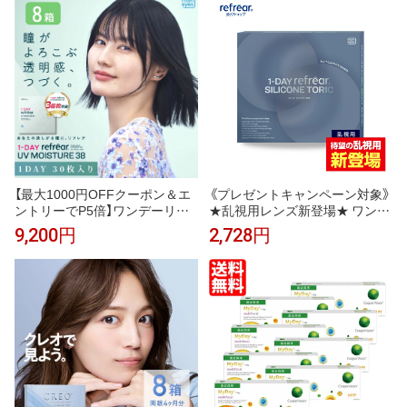
ト refrear フロムアイズ
ト refrear フロムアイズ
【最大1000円OFFクーポン＆エ
《プレゼントキャンペーン対象》
ントリーでP5倍】ワンデーリフ
★乱視用レンズ新登場★ ワンデ
レアUVモイスチャー38 8箱セッ
ーリフレア シリコーン トーリッ
9,200円
2,728円
ト （1箱30枚）UVカット コンタ
ク 1箱30枚入 乱視用コンタクト
クトレンズ 1day 1日使い捨て コ
コンタクトレンズ ワンデー ワン
ンタクト refrear フロムアイズ
デーコンタクト 1day 使い捨て
コンタクト シリコン UVカット