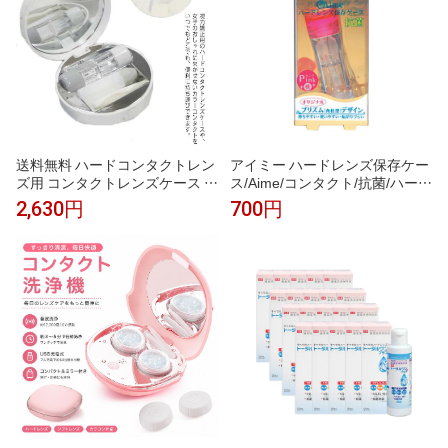
送料無料 ハードコンタクトレン
アイミー ハードレンズ保存ケー
ズ用 コンタクトレンズケース コ
ス/Aime/コンタクト/抗菌/ハード
ンタクトケース カラーコンタク
用/青/ピンク/抗菌/酸素透過性ハ
2,630円
700円
ト ハードレンズケース レンズケ
ードレンズ用保存ケース
ースカバー 大理石 ミラー付き
持ち運び 収納ケース 保存ケース
旅行 携帯 おしゃれ かわいい シ
ンプル セット