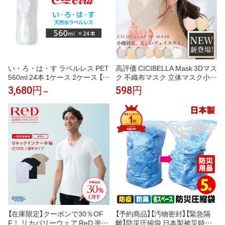
い・ろ・は・す ラベルレス PET
高評価 CICIBELLA Mask 3Dマス
560ml 24本 1ケース 2ケース 【コ
ク 不織布マスク 立体マスク小顔
カ・コーラ】
マスク バイカラーマスク 立体マ
3,680円
598円
～
スク バイカラー マスク 血色マ
スク くちばし マスク カラーマ
スク 20枚 10枚*2 送料無料 cicib
ella 冷感マスク シシベラ マスク
【在庫限定】クーポンで30％OF
【予約商品】【汚物密封】【緊急隔
F！ リカバリーウェア ReD 半袖
離】防災圧縮袋 日本製被災時、