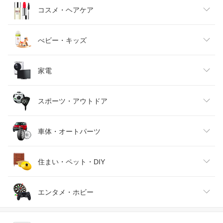
キッズファッション
スイーツ・お菓子
日用品雑貨・文房具・手芸
コスメ・ヘアケア
ベビーファッション
水・ソフトドリンク
ダイエット・健康
美容・コスメ・香水
べビー・キッズ
インナー・下着・ナイトウェア
ビール・洋酒
医薬品・コンタクト・介護
キッズ・ベビー・マタニティ
家電
バッグ・小物・ブランド雑貨
ワイン
おもちゃ
家電
スポーツ・アウトドア
靴
日本酒・焼酎
TV・オーディオ・カメラ
スポーツ・アウトドア
車体・オートパーツ
腕時計
スマートフォン・タブレット
ゴルフ
車用品・バイク用品
住まい・ペット・DIY
ジュエリー・アクセサリー
パソコン・周辺機器
車・バイク
インテリア・寝具・収納
エンタメ・ホビー
キッチン用品・食器・調理器具
テレビゲーム