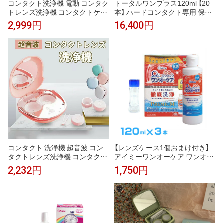
コンタクト洗浄機 電動 コンタク
トータルワンプラス120ml 【20
トレンズ洗浄機 コンタクトケー
本】 ハードコンタクト専用 保存
ス タンパク質除去 約3分高速洗
洗浄 タンパク除去 潤い成分配合
2,999円
16,400円
浄 ミラー付き USB充電 ハー
メーカー正規品 安心の日本製 使
ド・ソフト・カラコン対応 携帯
用期限2年前後
用 旅行 出張
コンタクト 洗浄機 超音波 コン
【レンズケース1個おまけ付き】
タクトレンズ洗浄機 コンタクト
アイミーワンオーケア ワンオー
自動洗浄 コンタクトレンズクリ
ケア 120ml×3(合計3本) 使用期
2,232円
1,750円
ーナー 携帯型 振動 電動 レンズ
限2年前後 ハードコンタクト専
小型 旅行 USB充電式 洗浄器 コ
用 安心の国産
ンタクト ケース ミニ タイプ 脂
質/汚れ/蛋白洗浄