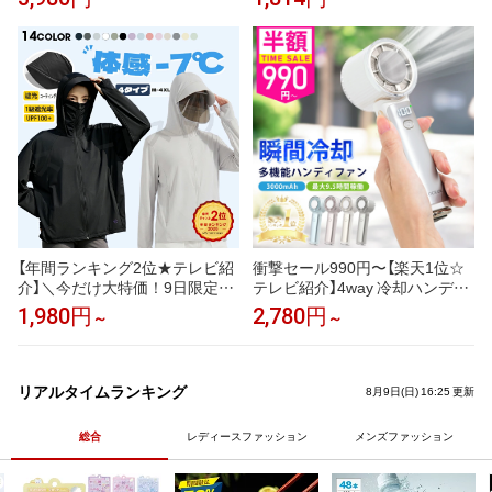
ェラート入 創業99年の青果市場
カルシウム製薬 3種のカリウム
直営素材使用 贅沢素材ジェラー
塩化カリウム クエン酸三カリウ
ト ランキング1位 アイス つぶ
ム グルコン酸カリウム ベースサ
あまぐり ミルク いちご 抹茶 チ
プリ 栄養機能食品 ナイアシン
ョコ クッキークリーム 6種6入
ビタミンB3
アイスギフト 即日配送
【年間ランキング2位★テレビ紹
衝撃セール990円〜【楽天1位☆
介】＼今だけ大特価！9日限定2
テレビ紹介】4way 冷却ハンディ
0％OFFクーポン／uvカット パ
ファンPRO 2026 ハンディファ
1,980円
2,780円
～
～
ーカー 冷感 UV レディース uvカ
ン 冷却プレート 扇風機 シシベ
ットパーカー 長袖 ラッシュガー
ラ ハンディファン 静音 軽量 強
ド 体感 -7℃ メンズ UVパーカー
風 小型 冷却モード 充電式 冷却
遮光 メッシュ 涼しい トップス
携帯扇風機 卓上扇風機 小型扇風
リアルタイムランキング
8月9日(日) 16:25 更新
大きいサイズ 日焼け防止 日よけ
機 cicibella 手持ち扇風機「MON
サンバイザー 即納
OQLO受賞」＜公式＞
総合
レディースファッション
メンズファッション