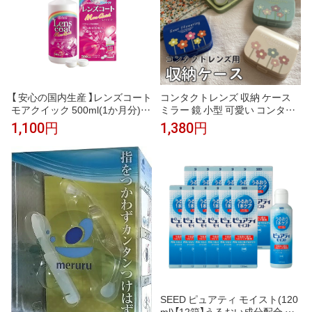
【 安心の国内生産 】レンズコート
コンタクトレンズ 収納 ケース
モアクイック 500ml(1か月分)ソ
ミラー 鏡 小型 可愛い コンタク
フト コンタクト ケース付き 保
トレンズケース シンプル ins 可
1,100円
1,380円
存液 最安値に挑戦 アイミー 2w
愛い
eek ソフトコンタクト用
SEED ピュアティ モイスト(120
ml)【12箱】うるおい成分配合 ハ