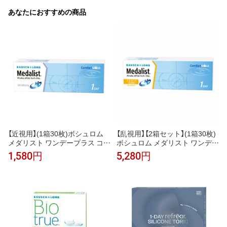
あなたにおすすめの商品
【近視用】(1箱30枚)ボシュロム
【乱視用】【2箱セット】(1箱30枚)
メダリスト ワンデープラス コン
ボシュロム メダリスト ワンデー
タクトレンズ[medalist-1dayplu
プラス 乱視用 コンタクトレンズ
1,580円
5,280円
s][BL]*
[medalist-1dayplus-tr][BL]