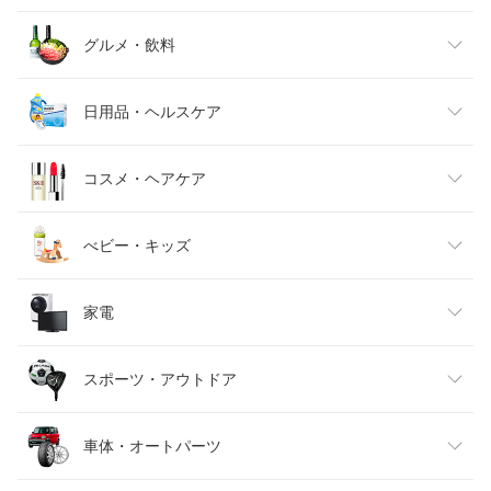
レディースファッション
グルメ・飲料
メンズファッション
食品
日用品・ヘルスケア
キッズファッション
スイーツ・お菓子
日用品雑貨・文房具・手芸
コスメ・ヘアケア
ベビーファッション
水・ソフトドリンク
ダイエット・健康
美容・コスメ・香水
べビー・キッズ
インナー・下着・ナイトウェア
ビール・洋酒
医薬品・コンタクト・介護
キッズ・ベビー・マタニティ
家電
バッグ・小物・ブランド雑貨
ワイン
おもちゃ
家電
スポーツ・アウトドア
靴
日本酒・焼酎
TV・オーディオ・カメラ
スポーツ・アウトドア
車体・オートパーツ