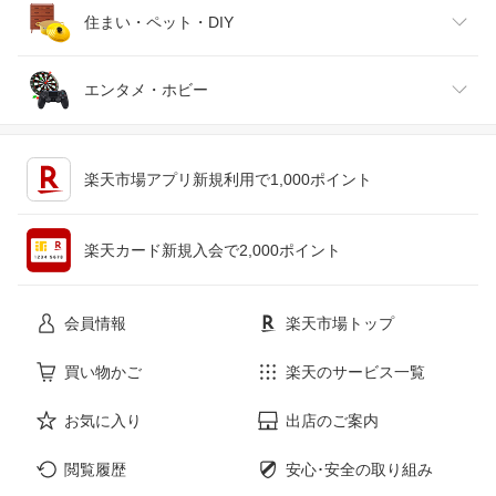
腕時計
スマートフォン・タブレット
ゴルフ
車用品・バイク用品
住まい・ペット・DIY
ジュエリー・アクセサリー
パソコン・周辺機器
車・バイク
インテリア・寝具・収納
エンタメ・ホビー
キッチン用品・食器・調理器具
テレビゲーム
楽天市場アプリ新規利用で1,000ポイント
ペット・ペットグッズ
CD・DVD
楽天カード新規入会で2,000ポイント
花・ガーデン・DIY
ホビー
会員情報
楽天市場トップ
サービス・リフォーム
楽器・音響機器
買い物かご
楽天のサービス一覧
お気に入り
出店のご案内
本・雑誌・コミック
閲覧履歴
安心･安全の取り組み