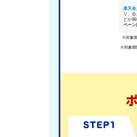
楽天会
り、会
どが満
ペーン
※対象
※対象期