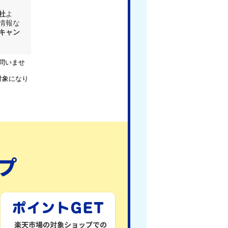
社
よ
情報な
キャン
問いませ
対象になり
プ