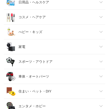
メンズファッション
食品
日用品・ヘルスケア
カーパーツ KATSUNOKI国際
ベストアンサーの宝ショップ
トレッド新横浜師岡店
バイク用品の車楽
オートウイング
タイヤ激安王・2号店
キッズファッション
スイーツ・お菓子
日用品雑貨・文房具・手芸
コスメ・ヘアケア
趣味職人
フロアマット販売アルティジャー
ノ
Ｙ・ＭＴ
グリーンコンシューマー
ベビーファッション
水・ソフトドリンク
ダイエット・健康
美容・コスメ・香水
べビー・キッズ
iRoom
業販ネットショップ楽天市場店
GLOBAL MOTO
Auto shop ユアーズ
エフシーエル HID・LEDの専門店
カー用品卸問屋 ニューフロンテ
インナー・下着・ナイトウェア
ビール・洋酒
医薬品・コンタクト・介護
キッズ・ベビー・マタニティ
家電
ア
アンサーフィールド
NANIWAYA 楽天市場店
カーメイト 公式オンラインストア
まんてん屋
バッグ・小物・ブランド雑貨
ワイン
おもちゃ
家電
スポーツ・アウトドア
アールエス
パーツダイレクト楽天市場店
シャイニングパーツ（カー用品）
カー用品のピックアップショップ
靴
日本酒・焼酎
TV・オーディオ・カメラ
スポーツ・アウトドア
車体・オートパーツ
ワールドセレクト楽天市場店
ヒロチー商事 ハーレー 楽天市場
店
シートカバー専門店のコネクト
バイク メンテ館
腕時計
スマートフォン・タブレット
ゴルフ
車用品・バイク用品
住まい・ペット・DIY
アストロプロダクツ 楽天市場店
カーアクセサリーストア【SOVI
E】
光トレーディング
タイヤ専門店 yatoh矢東
ジュエリー・アクセサリー
パソコン・周辺機器
車・バイク
インテリア・寝具・収納
エンタメ・ホビー
クリーズオンライン
KAZOON