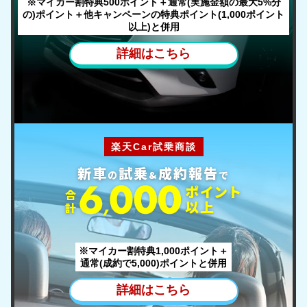
※マイカー割特典500ポイント＋通常(実施金額の最大5%分
の)ポイント
＋他キャンペーンの特典ポイント(1,000ポイント
以上)と併用
詳細はこちら
楽天Car試乗商談
新車
試乗
成約報告
の
&
で
ポ
イント
合
以上
計
※マイカー割特典1,000ポイント＋
通常(成約で5,000)ポイントと併用
詳細はこちら