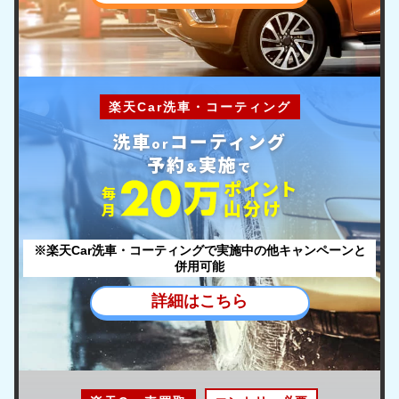
楽天Car洗車・コーティング
洗車
コーティング
or
予約
実施
&
で
ポ
イント
毎
山分け
月
※楽天Car洗車・コーティングで実施中の他キャンペーンと
併用可能
詳細はこちら