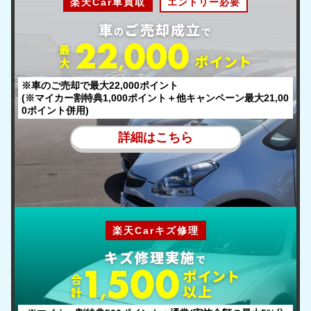
楽天Car車買取
エントリー必要
車
ご売却成立
の
で
最
ポ
イント
大
※車のご売却で最大22,000ポイント
(※マイカー割特典1,000ポイント＋他キャンペーン最大21,00
0ポイント併用)
詳細はこちら
楽天Carキズ修理
キズ修理実施
で
ポ
イント
合
以上
計