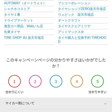
AUTOWAY（オートウェイ）
フジコーポレーション
シャチホコストア
タイヤショップZERO楽天市場店
タイヤ１番
ウェビック 楽天市場店
ドライブマーケット
オートクラフト
激安カー用品 Webいち店
タイヤスクエアミツヤ
矢東タイヤ
アットマックス＠
TIRE SHOP 4U 楽天市場店
タイヤ購入と交換予約 TIREHOO
D
Autostyle
タイヤマックス
スマイルプラス
タイヤプライス館
このキャンペーンページの分かりやすさはいかがでした
バイク・バイク用品はとやグルー
カーパーツのサムライプロデュー
プ
ス
か？
シンシアモール 楽天市場店
格安タイヤホイールジャストパー
ツ
フジ スペシャルセレクション
アイネット楽天市場店
1
2
3
4
5
タイヤホイール激安王国
e-zoa 楽天市場 SHOP
FJ CRAFT
タイヤワールド館ベスト楽天市場
分かりにくい
分かりやすい
店
tirewheel 楽天市場店
Yupiteruダイレクト 楽天市場店
マイカー割について
オプショナル豊和
フロアマット専門店 HOTFIELD
ジェームス・リセールガレージ
タイヤステージ 湘南 楽天市場