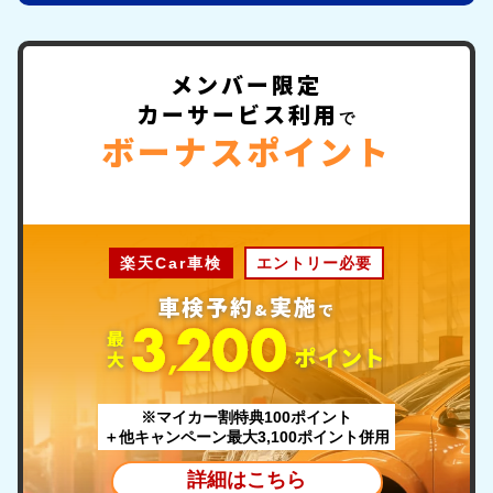
メンバー限定
カーサービス利用
で
ボーナスポイント
楽天Car車検
エントリー必要
車検予約
実施
&
で
最
ポ
イント
大
※マイカー割特典100ポイント
＋他キャンペーン最大3,100ポイント併用
詳細はこちら