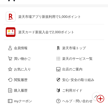
オートパーツ サンライズ
イルサ楽天市場店
くるまドットコム
オートパーツエージェンシー
キッチン用品・食器・調理器具
テレビゲーム
ボディーカバー専門店カバーラン
e-cleマート
楽天市場アプリ新規利用で1,000ポイント
ド
Vulcans
ＪＯＮＪＯＮ
ペット・ペットグッズ
CD・DVD
タイヤ屋マルキ商店 楽天市場店
BMモーターパーツ BMW純正品専
楽天カード新規入会で2,000ポイント
門店
ヘルメット 専門店 NEO RIDERS
4WD＆SUV PROSHOP ＲＶ ＳＨ
花・ガーデン・DIY
ホビー
ＵＥＩ
会員情報
楽天市場トップ
カーマイスター
パネル王国 楽天市場店
Groovy
イドサワ楽天市場店
サービス・リフォーム
楽器・音響機器
買い物かご
楽天のサービス一覧
カーパーツマルケイ楽天市場店
ゼロクールシステム
アヴィレスストア
web-carshop カーピットアイドル
お気に入り
出店のご案内
本・雑誌・コミック
WORLD.ＬＩＮＥ楽天市場店
AXIS PARTS
セカンドステージ 楽天市場店
パーツショップWAVE楽天市場店
閲覧履歴
安心･安全の取り組み
Craft Mart
タイヤスタイル
高圧洗浄機専門店 ヒダカ
BESTEK楽天市場店
購入履歴
ご利用ガイド
Acv エーシーブイ
トラックショップ 東京マッハ７
ＪＵＫＯ．ＩＮ 楽天市場店
サンセイタイヤサービス
myクーポン
ヘルプ・問い合わせ
モーストプライス
バッテリーウェブコム楽天市場店