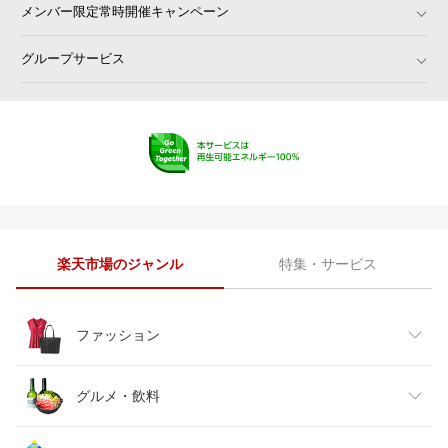
メンバー限定常時開催キャンペーン
店
MGR Customs
バイク用品専門店サイクルワール
ド
グループサービス
車高調 ダウンサス プロ取付店KT
オートプロズ 楽天市場店
S
atRise（アットライズ）
ディーライズ楽天市場店
T-BOX Auto Parts
タイヤホイール専門店コニシタイ
ヤ
シェアスタイル LED HID の老舗
ダイコン卸 直販部
株式会社ヒロチー商事 楽天市場店
フジタイヤ
てんこ盛り！
カー用品の専門店 e-なび屋
ゼンリンドライバーズステーショ
MotoGoods Market
ン
楽天市場のジャンル
特集・サービス
パーツセンター楽天市場店
スルガオンライン
ななこ屋楽天市場店
CROSSROAD
カーマニアNo.1
オートワーク楽天市場店
ファッション
ちいさなクルマ専門店ウイウイ練
GREEN_Shop
馬
REIZ TRADING
タイヤショップトレッド
レディースファッション
グルメ・飲料
ｔ-ｊｏｙ
PartsIsland
車高調 カー用品専門店 車楽院
バッテリーストアドットコム