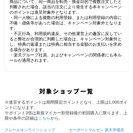
商品について、同一商品を転売・換金目的で複数注文したと
判断された場合、該当の注文により発生する本キャンペーン
のポイントは進呈対象外となります。
・同一人物による複数の利用登録、または利用登録の内容に
不備・虚偽等があった場合は、キャンペーン対象外となりま
す。
・不正行為、利用規約違反、その他運営上の趣旨に反してい
ると弊社が合理的に判断した場合は、キャンペーン対象外と
し、特典の返還または特典に相当する金額のお支払いを求め
る場合があります。
・楽天グループ社員、およびキャンペーンの関係者にも本ル
ールが適用されます。
対象ショップ一覧
※進呈するポイントは期間限定ポイントとなり、上限は1,000ポイ
ントになります。
※ポイント3倍は新規マイカー割登録後の初回購入に限ります。上
限や条件の詳細は
こちら
から。
クレールオンラインショップ
カーポートマルゼン 楽天市場店