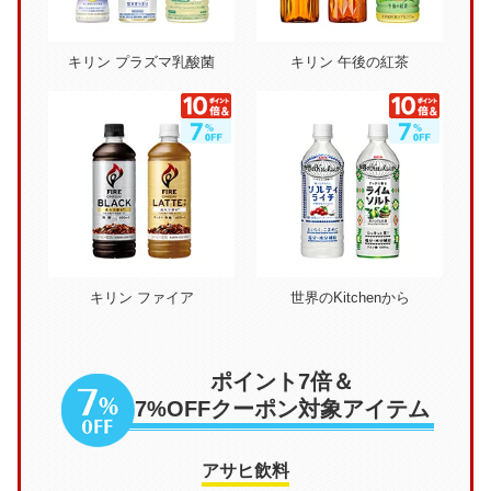
キリン プラズマ乳酸菌
キリン 午後の紅茶
キリン ファイア
世界のKitchenから
ポイント7倍＆
7%OFFクーポン対象アイテム
アサヒ飲料