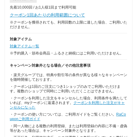
先着10,000回 / お1人様1回まで利用可能
クーポン1回あたりの利用範囲について
※クーポンを獲得されても、利用回数の上限に達した場合、ご利用いた
だけません。
対象アイテム
対象アイテム一覧
※予約購入・頒布会商品・ふるさと納税にはご利用いただけません。
キャンペーン対象外となる場合／その他注意事項
・楽天グループでは、特典や割引等の条件が異なる様々なキャンペーン
を随時開催しております。
・クーポンは1回のご注文につき1ショップのみでご利用いただけま
す。複数のショップで同時にご利用いただくことはできません。
・クーポンを利用した注文をキャンセルした場合、利用条件を満たして
いれば、myクーポンに返還されます。
クーポンを利用した注文がキャ
ンセルになった
・クーポンの使い方については、ご利用ガイドをご覧ください。
RaCo
uponご利用ガイド
・同一人物による複数の利用登録、または利用登録の内容に不備・虚偽
等があった場合は、キャンペーン対象外となります。