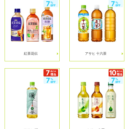
紅茶花伝
アサヒ 十六茶