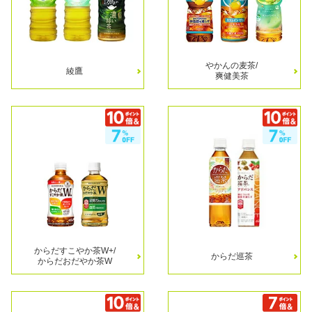
やかんの麦茶/
綾鷹
爽健美茶
からだすこやか茶W+/
からだ巡茶
からだおだやか茶W