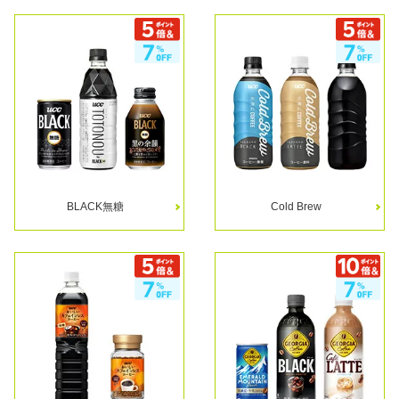
BLACK無糖
Cold Brew