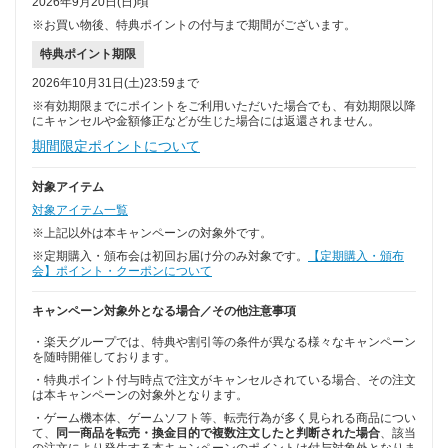
2026年9月20日(日)頃
※お買い物後、特典ポイントの付与まで期間がございます。
特典ポイント期限
2026年10月31日(土)23:59まで
※有効期限までにポイントをご利用いただいた場合でも、有効期限以降
にキャンセルや金額修正などが生じた場合には返還されません。
期間限定ポイントについて
対象アイテム
対象アイテム一覧
※上記以外は本キャンペーンの対象外です。
※定期購入・頒布会は初回お届け分のみ対象です。
【定期購入・頒布
会】ポイント・クーポンについて
キャンペーン対象外となる場合／その他注意事項
・楽天グループでは、特典や割引等の条件が異なる様々なキャンペーン
を随時開催しております。
・特典ポイント付与時点で注文がキャンセルされている場合、その注文
は本キャンペーンの対象外となります。
・ゲーム機本体、ゲームソフト等、転売行為が多く見られる商品につい
て、
同一商品を転売・換金目的で複数注文したと判断された場合
、該当