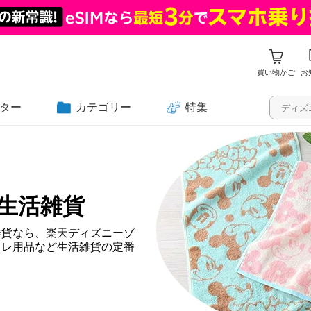
買い物かご
お
ター
カテゴリー
特集
生活雑貨
雑貨なら、楽天ディズニーゾ
イレ用品など生活雑貨の定番
。