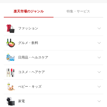
楽天市場のジャンル
特集・サービス
ファッション
レディースファッション
グルメ・飲料
メンズファッション
食品
日用品・ヘルスケア
キッズファッション
スイーツ・お菓子
日用品雑貨・文房具・手芸
コスメ・ヘアケア
ベビーファッション
水・ソフトドリンク
ダイエット・健康
美容・コスメ・香水
べビー・キッズ
インナー・下着・ナイトウェア
ビール・洋酒
医薬品・コンタクト・介護
キッズ・ベビー・マタニティ
家電