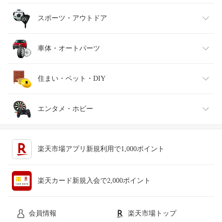
バッグ・小物・ブランド雑貨
ワイン
おもちゃ
家電
スポーツ・アウトドア
靴
日本酒・焼酎
TV・オーディオ・カメラ
スポーツ・アウトドア
車体・オートパーツ
腕時計
スマートフォン・タブレット
ゴルフ
車用品・バイク用品
住まい・ペット・DIY
ジュエリー・アクセサリー
パソコン・周辺機器
車・バイク
インテリア・寝具・収納
エンタメ・ホビー
キッチン用品・食器・調理器具
テレビゲーム
楽天市場アプリ新規利用で1,000ポイント
ペット・ペットグッズ
CD・DVD
楽天カード新規入会で2,000ポイント
花・ガーデン・DIY
ホビー
会員情報
楽天市場トップ