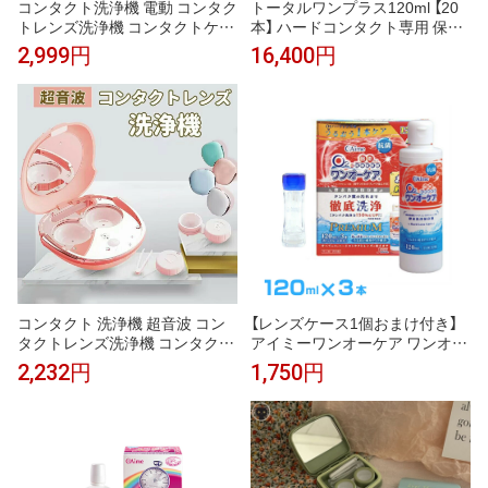
コンタクト洗浄機 電動 コンタク
トータルワンプラス120ml 【20
トレンズ洗浄機 コンタクトケー
本】 ハードコンタクト専用 保存
ス タンパク質除去 約3分高速洗
洗浄 タンパク除去 潤い成分配合
2,999円
16,400円
浄 ミラー付き USB充電 ハー
メーカー正規品 安心の日本製 使
ド・ソフト・カラコン対応 携帯
用期限2年前後
用 旅行 出張
コンタクト 洗浄機 超音波 コン
【レンズケース1個おまけ付き】
タクトレンズ洗浄機 コンタクト
アイミーワンオーケア ワンオー
自動洗浄 コンタクトレンズクリ
ケア 120ml×3(合計3本) 使用期
2,232円
1,750円
ーナー 携帯型 振動 電動 レンズ
限2年前後 ハードコンタクト専
小型 旅行 USB充電式 洗浄器 コ
用 安心の国産
ンタクト ケース ミニ タイプ 脂
質/汚れ/蛋白洗浄