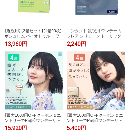
【近視用】【2箱セット】(1箱90枚)
コンタクト 乱視用 ワンデー リ
ボシュロム バイオトゥルー ワン
フレア シリコーン トーリック 1
デーコンタクトレンズ[biotrue-9
箱30枚 1day 度あり UVカット
13,960円
2,240円
0][BL]
使い捨て クリア コンタクトレン
ズ ソフトコンタクト うるおい
【最大1000円OFFクーポン＆エ
【最大1000円OFFクーポン＆エ
ントリーでP5倍】ワンデーリフ
ントリーでP5倍】ワンデーリフ
レアUVモイスチャー38 4箱セッ
レア BLUVモイスチャー 4箱セ
15,920円
5,400円