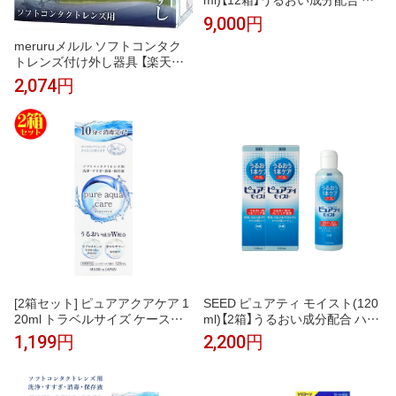
ードコンタクトレンズ専用 洗浄
9,000円
保存 タンパク除去 抗菌 ハード
meruruメルル ソフトコンタク
コンタクト 洗浄液 日本製
トレンズ付け外し器具 【楽天倉
庫直送h】指を触れずにつけはず
2,074円
しができる 装着脱補助具 便利グ
ッズアイテム
[2箱セット] ピュアアクアケア 1
SEED ピュアティ モイスト(120
20ml トラベルサイズ ケース付
ml)【2箱】うるおい成分配合 ハー
洗浄 すすぎ 消毒 保存液 洗浄保
ドコンタクトレンズ専用 洗浄 保
1,199円
2,200円
存液 pure aqua care ソフトコン
存 タンパク除去 抗菌 ハードコ
タクトレンズ用
ンタクト 洗浄液 日本製