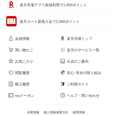
楽天市場アプリ新規利用で1,000ポイント
ペット・ペットグッズ
CD・DVD
楽天カード新規入会で2,000ポイント
花・ガーデン・DIY
ホビー
会員情報
楽天市場トップ
サービス・リフォーム
楽器・音響機器
買い物かご
楽天のサービス一覧
お気に入り
出店のご案内
本・雑誌・コミック
閲覧履歴
安心･安全の取り組み
購入履歴
ご利用ガイド
myクーポン
ヘルプ・問い合わせ
企業情報
個人情報保護方針
採用情報