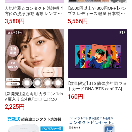
人気推薦☆コンタクト 洗浄機 全
【5500円以上で 800円OFF】パン
方位の洗浄 振動 電動 レンズ 超
プス レディース 軽量 日本製 ク
音波 洗濯 小型 USB急速充電 低
ッション 幅広 履きやすい 22.0c
3,580円
5,566円
騒音&低振動設計 しっかりきれ
m〜24.5cm 秋冬 ブラック ベー
いに 小型 コンタクト 洗浄器 コ
ジュ ブルー グレー ピンク フラ
ンタクトレンズ洗浄機 コンタク
ットシューズ コーデュロイ ゴー
ト ケース ミニ 脂質/汚れ/蛋白洗
ルドバックル おしゃれ
浄 超音波洗浄器
【数量限定】BTS 防弾少年団 フォ
トカード DNA [BTS-card][FA]
【新発売】遠近両用 カラコン 1da
160円
y 度入り 全4色『コロモ』北の快
適工房 老眼 カラーコンタクト
2,225円
サークルレンズ ワンデー 度あり
1箱10枚入り colomo