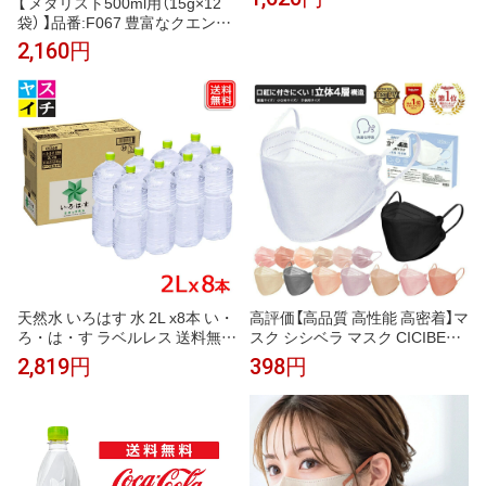
【 メダリスト500ml用（15g×12
栄養を配合！ 熱中症対策
袋） 】品番:F067 豊富なクエン酸
とビタミン、ミネラルなど約40
2,160円
種類の栄養を配合！ 熱中症対策
天然水 いろはす 水 2L x8本 い・
高評価【高品質 高性能 高密着】マ
ろ・は・す ラベルレス 送料無料
スク シシベラ マスク CICIBELL
【メーカー直送】地震対策 宅配 ミ
A Mask シシベラ 立体マスク 20
2,819円
398円
ネラルウオーター のむシリカ
枚 不織布マスク 50枚 血色マス
い・ろ・は・す ラベルレス いろ
クバイカラー マスク 不織布 立
はすラベルなし 水 ラベル無し
体 子供 おしゃれ くちばし マス
ク 快適 小さめ 不織布 カラーマ
スク 耳が痛くならない 4層構造
夏用マスク