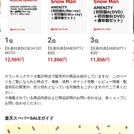
1
2
3
位
位
位
​
【​先​着​特​典​】​K​O​I​C​H​I​ ​D​O​
【​先​着​特​典​】​A​M​E​N​I​T​Y​ ​(​
【​先​着​特​典​】​A​M​E​N​I​T​Y​ ​(​
M​O​T​O​ ​…
初​回​…
初​回​…
12,969円
11,866円
11,866円
※ランキングデータ集計時点で販売中の商品を紹介していますが、このペー
ジをご覧になられた時点で、価格・送料・ポイント倍数・レビュー情報・配
送対応の変更や、売り切れとなっている可能性もございますのでご了承くだ
さい。
※掲載されている商品内容および商品説明のお問い合わせは、各ショップに
お問い合わせください。
楽天スーパーSALEガイド