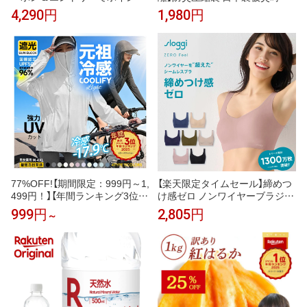
10倍！ リカバリーウェア ReD
緊急時の汚物・廃棄物・生ゴミ
4,290円
1,980円
半袖 Vネック インナー(COOL)
を圧縮！廃棄までの10日間に耐
通年タイプ メンズ 男性 夏 夏用
える！防災圧縮袋 5枚入【安心の
血行促進 疲労回復 誕生日 下着
日本製】
薄手 プレゼント ギフト 一般医
療機器 大きいサイズ レッド公式
77%OFF!【期間限定：999円～1,
【楽天限定タイムセール】締めつ
499円！】【年間ランキング3位】
け感ゼロ ノンワイヤーブラジャ
UVパーカー UV UPF50+ UVカッ
ー スロギー ゼロ フィール ベー
999円
2,805円
～
ト ラッシュガード レディース
シック 2 ブラトップ ハーフトッ
自転車 長袖 薄手 日焼け止め ス
プ sloggi Zero Feel Top JX トリ
ポーツ ジム ヨガ マスク 元祖冷
ンプ
感coolify【完全防備UVカットパ
ーカー】