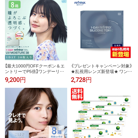
ト refrear フロムアイズ
ト refrear フロムアイズ
【最大1000円OFFクーポン＆エ
《プレゼントキャンペーン対象》
ントリーでP5倍】ワンデーリフ
★乱視用レンズ新登場★ ワンデ
レアUVモイスチャー38 8箱セッ
ーリフレア シリコーン トーリッ
9,200円
2,728円
ト （1箱30枚）UVカット コンタ
ク 1箱30枚入 乱視用コンタクト
クトレンズ 1day 1日使い捨て コ
コンタクトレンズ ワンデー ワン
ンタクト refrear フロムアイズ
デーコンタクト 1day 使い捨て
コンタクト シリコン UVカット