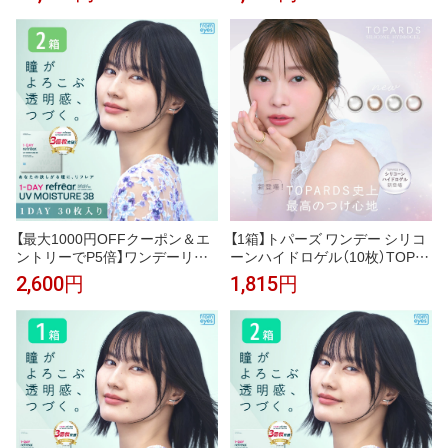
ト （1箱100枚）UVカット コンタ
ット （1箱30枚） UVカット コン
クトレンズ 1day 1日使い捨て コ
タクトレンズ 1day 1日使い捨て
ンタクト refrear フロムアイズ
コンタクト refrear フロムアイ
ズ
【最大1000円OFFクーポン＆エ
【1箱】トパーズ ワンデー シリコ
ントリーでP5倍】ワンデーリフ
ーンハイドロゲル（10枚）TOPA
レアUVモイスチャー38 2箱セッ
RDS 1day BC8.7 DIA14.2 指原
2,600円
1,815円
ト （1箱30枚）UVカット コンタ
莉乃 色素が直接目に触れない B
クトレンズ 1day 1日使い捨て コ
MW製法 酸素透過率150 ナチュ
ンタクト refrear フロムアイズ
トパーズ ナチュデートトパーズ
ナチュクリームローズ ナチュベ
イビーエスプレッソ