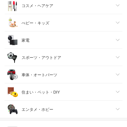
キッズファッション
スイーツ・お菓子
日用品雑貨・文房具・手芸
コスメ・ヘアケア
ベビーファッション
水・ソフトドリンク
ダイエット・健康
美容・コスメ・香水
べビー・キッズ
インナー・下着・ナイトウェア
ビール・洋酒
医薬品・コンタクト・介護
キッズ・ベビー・マタニティ
家電
バッグ・小物・ブランド雑貨
ワイン
おもちゃ
家電
スポーツ・アウトドア
靴
日本酒・焼酎
TV・オーディオ・カメラ
スポーツ・アウトドア
車体・オートパーツ
腕時計
スマートフォン・タブレット
ゴルフ
車用品・バイク用品
住まい・ペット・DIY
ジュエリー・アクセサリー
パソコン・周辺機器
車・バイク
インテリア・寝具・収納
エンタメ・ホビー
キッチン用品・食器・調理器具
テレビゲーム