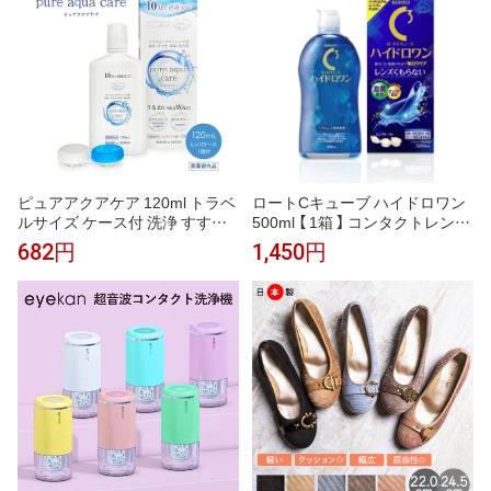
ピュアアクアケア 120ml トラベ
ロートCキューブ ハイドロワン
ルサイズ ケース付 洗浄 すすぎ
500ml 【 1箱 】 コンタクトレンズ
消毒 保存液 洗浄保存液 pure aq
洗浄液 コンタクトケア 洗浄液
682円
1,450円
ua care ソフトコンタクトレン
使用期限1年以上 Rohto 国産
ズ用