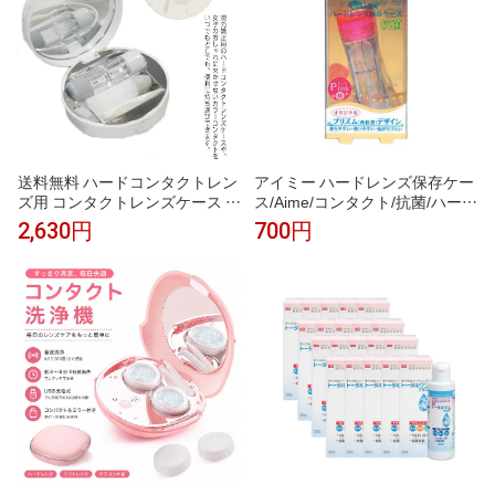
送料無料 ハードコンタクトレン
アイミー ハードレンズ保存ケー
ズ用 コンタクトレンズケース コ
ス/Aime/コンタクト/抗菌/ハード
ンタクトケース カラーコンタク
用/青/ピンク/抗菌/酸素透過性ハ
2,630円
700円
ト ハードレンズケース レンズケ
ードレンズ用保存ケース
ースカバー 大理石 ミラー付き
持ち運び 収納ケース 保存ケース
旅行 携帯 おしゃれ かわいい シ
ンプル セット