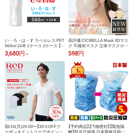
い・ろ・は・す ラベルレス PET
高評価 CICIBELLA Mask 3Dマス
560ml 24本 1ケース 2ケース 【コ
ク 不織布マスク 立体マスク小顔
カ・コーラ】
マスク バイカラーマスク 立体マ
3,680円
598円
～
スク バイカラー マスク 血色マ
スク くちばし マスク カラーマ
スク 20枚 10枚*2 送料無料 cicib
ella 冷感マスク シシベラ マスク
【8/10(月)20:00〜】30％OFFク
【予約商品】【汚物密封】【緊急隔
ーポン＆エントリーでポイント
離】防災圧縮袋 日本製被災時、