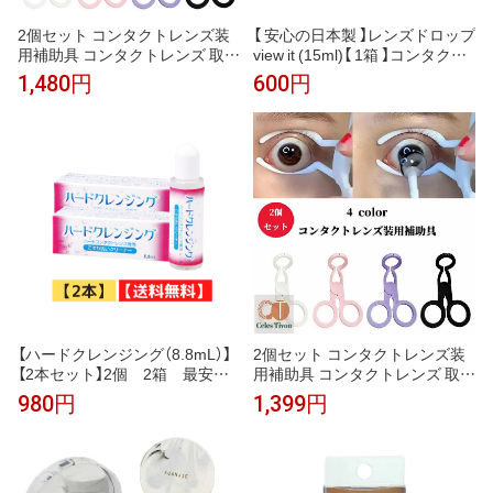
2個セット コンタクトレンズ装
【 安心の日本製 】レンズドロップ
用補助具 コンタクトレンズ 取り
view it (15ml)【 1箱 】コンタクト
外し器 カラーコンタクトレンズ
レンズ装着薬 コンタクトレンズ
1,480円
600円
挿入ツール ソフト眼鏡クリップ
装着液 装着薬 装着液 使用期限1
がまぶたをサポートし、コンタ
年以上
クトレンズの挿入と取り外しを
簡単にします ピンク ブラック
ホワイト パープル
【ハードクレンジング（8.8mL）】
2個セット コンタクトレンズ装
【2本セット】2個 2箱 最安
用補助具 コンタクトレンズ 取り
値 ★送料無料★ハードコンタ
外し器 カラーコンタクトレンズ
980円
1,399円
クトレンズに使用★化粧汚れな
挿入ツール ソフト眼鏡クリップ
どに、強力スッキリ洗浄★送料
がまぶたをサポートし、コンタ
込！当店実店舗でも、お客様の
クトレンズの挿入と取り外しを
お墨付き★激安でお気軽にどう
簡単にします ピンク ブラック
ぞ★ 154
ホワイト パープル