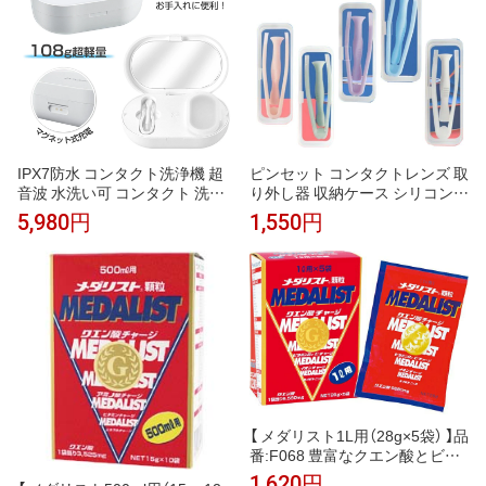
IPX7防水 コンタクト洗浄機 超
ピンセット コンタクトレンズ 取
音波 水洗い可 コンタクト 洗浄
り外し器 収納ケース シリコン
器 自動 洗浄 花粉 コンタクトケ
つけはずし 柔らか 装着器具 3個
5,980円
1,550円
ースケア クリーニングボックス
セット 衛生的 出張 旅行 携帯便
ミニ タンパク 充電式 カラコン
利 応急 コンパクト 送料無料
洗浄機 コンタクトレンズ クリー
ナー 携帯型 振動 小型 カラコン
蛋白 超音波洗浄機
【 メダリスト1L用（28g×5袋） 】品
番:F068 豊富なクエン酸とビタ
ミン、ミネラルなど約40種類の
1,620円