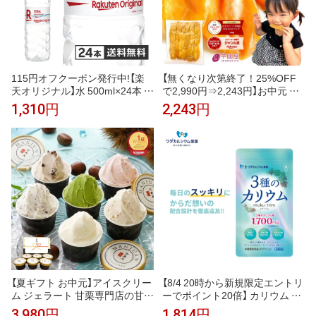
115円オフクーポン発行中!【楽
【無くなり次第終了！25%OFF
天オリジナル】水 500ml×24本 天
で2,990円⇒2,243円】お中元 ギ
然水 ミネラルウォーター 飲料水
フト 干し芋 茨城県産 紅はるか
1,310円
2,243円
まとめ買い 安い 業務用 家庭用
訳あり 1kg 食べ物 和菓子 おや
大容量 オフィス コスパ最強 熱
つ 送料無料 国産 無添加 切り落
中症対策 500ml 24本
とし さつまいも スイーツ ダイ
エット お菓子 和スイーツ お祝
い N1
【夏ギフト お中元】アイスクリー
【8/4 20時から新規限定エントリ
ム ジェラート 甘栗専門店の甘栗
ーでポイント20倍】 カリウム サ
ジェラート入 創業99年の青果市
プリ muku:trim ムクトリム ワダ
3,980円
1,814円