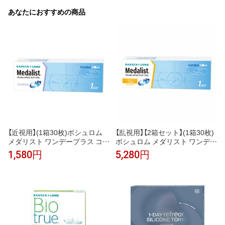
あなたにおすすめの商品
【近視用】(1箱30枚)ボシュロム
【乱視用】【2箱セット】(1箱30枚)
メダリスト ワンデープラス コン
ボシュロム メダリスト ワンデー
タクトレンズ[medalist-1dayplu
プラス 乱視用 コンタクトレンズ
1,580円
5,280円
s][BL]*
[medalist-1dayplus-tr][BL]