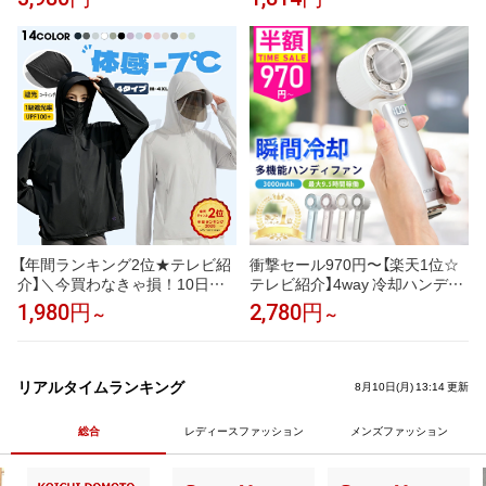
場直営素材使用 贅沢素材ジェラ
カルシウム製薬 3種のカリウム
ート ランキング1位 アイス つ
塩化カリウム クエン酸三カリウ
ぶあまぐり ミルク いちご 抹茶
ム グルコン酸カリウム ベースサ
チョコ クッキークリーム 6種6
プリ 栄養機能食品 ナイアシン
入 アイスギフト 即日配送
ビタミンB3
【年間ランキング2位★テレビ紹
衝撃セール970円〜【楽天1位☆
介】＼今買わなきゃ損！10日限
テレビ紹介】4way 冷却ハンディ
定25％OFFクーポン／uvカット
ファンPRO 2026 ハンディファ
1,980円
2,780円
～
～
パーカー 冷感 UV レディース uv
ン 冷却プレート 扇風機 シシベ
カットパーカー 接触冷感 長袖
ラ ハンディファン 静音 軽量 強
ラッシュガード メンズ UVパー
風 小型 冷却モード 充電式 冷却
カー 遮光 メッシュ 涼しい トッ
携帯扇風機 卓上扇風機 小型扇風
リアルタイムランキング
8月10日(月) 13:14 更新
プス 大きいサイズ 日焼け防止
機 cicibella 手持ち扇風機「MON
日よけ サンバイザー 即納
OQLO受賞」＜公式＞
総合
レディースファッション
メンズファッション