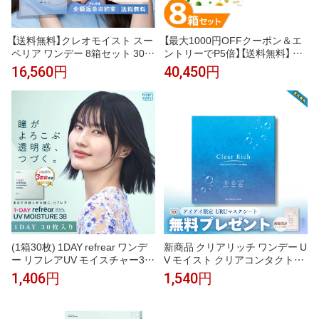
【送料無料】クレオモイスト スー
【最大1000円OFFクーポン＆エ
ペリア ワンデー 8箱セット 30枚
ントリーでP5倍】【送料無料】 マ
入 コンタクトレンズ 1日使い捨
イデイ マルチフォーカル 8箱セ
16,560円
40,450円
て ( クリアレンズ 1dayタイプ U
ット (1箱30枚) クーパービジョ
Vカット シリコーン シリコーン
ン 遠近両用 1日使い捨て コンタ
ハイドロゲル ワンデー クレオワ
クトレンズ ワンデー コンタクト
ンデー クレオ CREO )
coopervision
(1箱30枚) 1DAY refrear ワンデ
新商品 クリアリッチ ワンデー U
ー リフレアUV モイスチャー38
V モイスト クリアコンタクトレ
コンタクトレンズ [refrear-uv-3
ンズ マスクシート付 30枚×1箱
1,406円
1,540円
0p] [EN-S]*
DIA 14.0mm 含水率38％ 含水率
38％ クリアレンズ クリアワン
デー