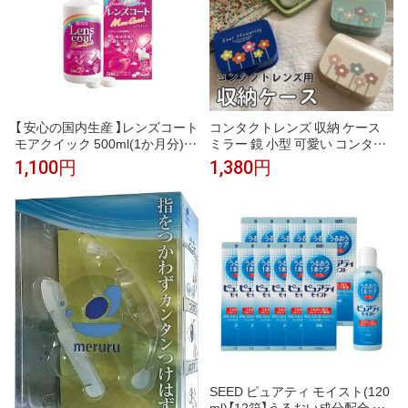
【 安心の国内生産 】レンズコート
コンタクトレンズ 収納 ケース
モアクイック 500ml(1か月分)ソ
ミラー 鏡 小型 可愛い コンタク
フト コンタクト ケース付き 保
トレンズケース シンプル ins 可
1,100円
1,380円
存液 最安値に挑戦 アイミー 2w
愛い
eek ソフトコンタクト用
SEED ピュアティ モイスト(120
ml)【12箱】うるおい成分配合 ハ