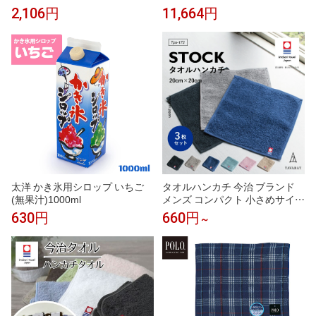
の上品な香り マスカット風 ヒュ
カシス 黒スグリ カシスオレン
2,106円
11,664円
ーゴ スプリッツ ジントニック
ジ カシスソーダ カシスウーロン
ソーダ ノンアルコールカクテル
ノンアルコール モクテル 割り材
モクテル 割り材 業務用 カフェ
業務用 カフェ フレーバーシロッ
フレーバーシロップ
プ
太洋 かき氷用シロップ いちご
タオルハンカチ 今治 ブランド
(無果汁)1000ml
メンズ コンパクト 小さめサイズ
ハンドタオル 今治タオル まとめ
630円
660円
～
買い 1枚 3枚セット 手拭きタオ
ル レディース 紳士 20×20cm Tp
s-172 クリスマス ギフト 新生活
［タバラット］