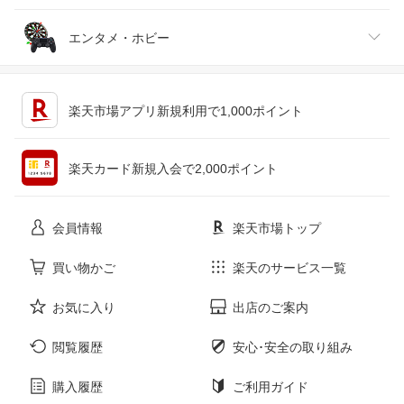
ジュエリー・アクセサリー
パソコン・周辺機器
車・バイク
インテリア・寝具・収納
エンタメ・ホビー
キッチン用品・食器・調理器具
テレビゲーム
楽天市場アプリ新規利用で1,000ポイント
ペット・ペットグッズ
CD・DVD
楽天カード新規入会で2,000ポイント
花・ガーデン・DIY
ホビー
会員情報
楽天市場トップ
サービス・リフォーム
楽器・音響機器
買い物かご
楽天のサービス一覧
お気に入り
出店のご案内
本・雑誌・コミック
閲覧履歴
安心･安全の取り組み
購入履歴
ご利用ガイド