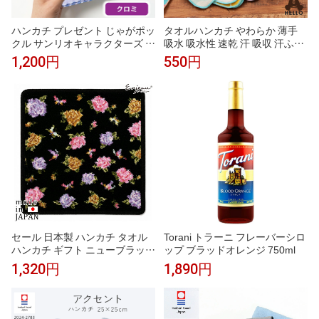
ハンカチ プレゼント じゃがポッ
タオルハンカチ やわらか 薄手
クル サンリオキャラクターズ 織
吸水 吸水性 速乾 汗 吸収 汗ふき
ネームタオル クロミ 1枚 北海道
おしゃれ 柄物 レディース 女の
1,200円
550円
限定 タオル ハンカチ キティち
子 かわいい まとめ買い 綿 綿10
ゃん Sanrio キャラクター グッ
0 コットン HELLOBEAR 現代百
ズ お土産 プレゼント ギフト か
貨 A293 Gh018
わいい レディース 子供 北海道
土産 父の日 【パケ】
セール 日本製 ハンカチ タオル
Torani トラーニ フレーバーシロ
ハンカチ ギフト ニューブラック
ップ ブラッドオレンジ 750ml
小花 シェニール織 ブランド レ
1,320円
1,890円
ディース アーンジョーギフト プ
レゼント