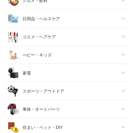
レディースファッション
グルメ・飲料
メンズファッション
食品
日用品・ヘルスケア
キッズファッション
スイーツ・お菓子
日用品雑貨・文房具・手芸
コスメ・ヘアケア
ベビーファッション
水・ソフトドリンク
ダイエット・健康
美容・コスメ・香水
べビー・キッズ
インナー・下着・ナイトウェア
ビール・洋酒
医薬品・コンタクト・介護
キッズ・ベビー・マタニティ
家電
バッグ・小物・ブランド雑貨
ワイン
おもちゃ
家電
スポーツ・アウトドア
靴
日本酒・焼酎
TV・オーディオ・カメラ
スポーツ・アウトドア
車体・オートパーツ
腕時計
スマートフォン・タブレット
ゴルフ
車用品・バイク用品
住まい・ペット・DIY