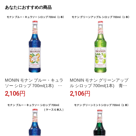
あなたにおすすめの商品
MONIN モナン ブルー・キュラ
MONIN モナン グリーンアップ
ソー シロップ 700ml(1本) ブ
ル シロップ 700ml(1本) 青リ
ルーキュラソー 青 オレンジ風味
ンゴ グリーンアップル みずみず
2,106円
2,106円
ブルーハワイ かき氷 ソーダ イ
しい かき氷 ソーダ ノンアルコ
ンスタ映え ノンアルコールカク
ールカクテル モクテル 子供 割
テル モクテル 割り材 業務用 フ
り材 業務用 カフェ フレーバー
レーバーシロップ
シロップ