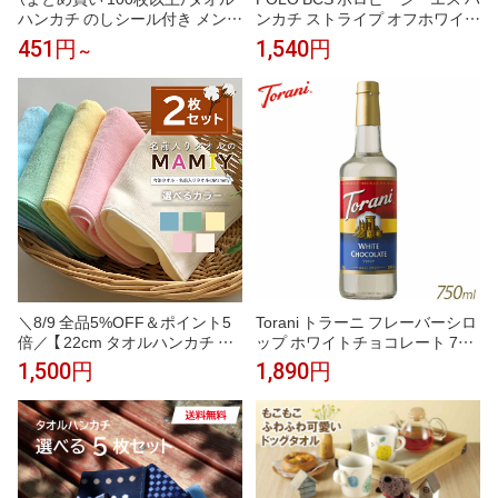
ハンカチ のしシール付き メンズ
ンカチ ストライプ オフホワイト
ハンドタオル 今治タオル 個包装
25cm あぶらとり 抗菌防臭 タオ
451円
1,540円
～
ギフト まとめ買い 22.5×23cm
ルハンカチ ハンドタオル ギフト
レディース ギフト お配り ご挨
ボックス入り メンズ 紳士 ブラ
拶 退職 Tps-152-100set-nosi［タ
ンド ギフト プレゼント 男性 人
バラット］
気 おしゃれ ラッピング対応 誕
生日 お礼 お返し お祝い 贈答品
ノベルティ
＼8/9 全品5%OFF＆ポイント5
Torani トラーニ フレーバーシロ
倍／ 【 22cm タオルハンカチ 無
ップ ホワイトチョコレート 750
地 2枚 セット 】 名入れなし タ
ml 瓶
1,500円
1,890円
オルセット 今治 子供 プレゼン
ト お礼 お返し シャーリング ミ
ニハンカチ 無地 おしぼりタオル
ミニハンカチ