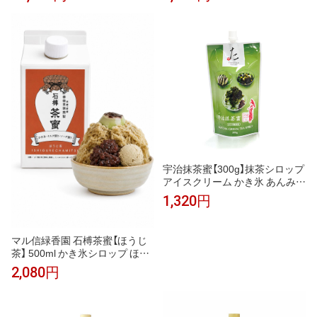
チョコミント かき氷 ソーダ ノ
かき氷 かき氷シロップ ノンアル
ンアルコールカクテル モクテル
コールカクテル モクテル カクテ
割り材 業務用 フレーバーシロッ
ル 割り材 希釈 業務用 カフェ フ
プ
レーバーシロップ 桃 ソーダ 紅
茶 ラテ おうちカフェ
宇治抹茶蜜【300g】抹茶シロップ
アイスクリーム かき氷 あんみつ
和菓子 スイーツ
1,320円
マル信緑香園 石榑茶蜜【ほうじ
茶】 500ml かき氷シロップ ほう
じ茶シロップ 茶蜜 ほうじ茶ラテ
2,080円
牛乳割り アイス・コーヒーゼリ
ーに 保存料・着色料・香料不使
用