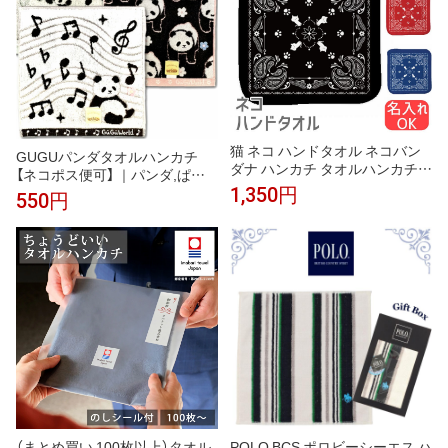
猫 ネコ ハンドタオル ネコバン
GUGUパンダタオルハンカチ
ダナ ハンカチ タオルハンカチ
【ネコポス便可】 ｜パンダ,ぱん
名入れ 記念品 アニバーサリー
だグッズ,タオル,ハンカチ,ハン
1,350円
550円
入園 入学 卒園 卒業 入学祝い 還
ドタオル,ミニハンカチ,中国,中
暦 卒業祝 誕生日 クリスマス ネ
華街,可愛い,プレゼント,実用,プ
コ好き 雑貨 かわいい グッズ プ
チギフト,赤ちゃん,パンダ雑貨,
レゼント ギフト
ro0805
（まとめ買い 100枚以上）タオル
POLO BCS ポロビーシーエス ハ