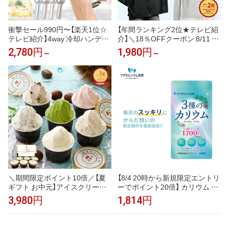
衝撃セール990円〜【楽天1位☆
【年間ランキング2位★テレビ紹
テレビ紹介】4way 冷却ハンディ
介】＼18％OFFクーポン 8/11 2
ファンPRO 2026 ハンディファ
3:59まで／uvカット パーカー
2,780円
1,980円
～
～
ン 冷却プレート 扇風機 シシベ
冷感 UV レディース uvカットパ
ラ ハンディファン 静音 軽量 強
ーカー 接触冷感 長袖 ラッシュ
風 小型 冷却モード 充電式 冷却
ガード メンズ UVパーカー 遮光
携帯扇風機 卓上扇風機 小型扇風
メッシュ 通気口 涼しい トップ
機 cicibella 手持ち扇風機「MON
ス 大きいサイズ 日焼け防止服
OQLO受賞」＜公式＞
日よけ サンバイザー 即納
＼期間限定ポイント10倍／【夏
【8/4 20時から新規限定エントリ
ギフト お中元】アイスクリーム
ーでポイント20倍】 カリウム サ
ジェラート 甘栗専門店の甘栗ジ
プリ muku:trim ムクトリム ワダ
3,980円
1,814円
ェラート入 創業99年の青果市場
カルシウム製薬 3種のカリウム
直営素材使用 贅沢素材ジェラー
塩化カリウム クエン酸三カリウ
ト ランキング1位 アイス つぶ
ム グルコン酸カリウム ベースサ