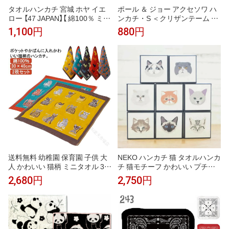
タオルハンカチ 宮城 ホヤ イエ
ポール ＆ ジョー アクセソワ ハ
ロー 【47 JAPAN】【 綿100％ ミニ
ンカチ・S ＜クリザンテーム ・
タオル プレゼント ギフト プチ
ネイビー＞ 25×25cm タオルハ
1,100円
880円
ギフト 引越 挨拶 内祝 お礼 お返
ンカチ レディース かわいい お
し 退職 異動 】
しゃれ プレゼント ブランド
送料無料 幼稚園 保育園 子供 大
NEKO ハンカチ 猫 タオルハンカ
人 かわいい 猫柄 ミニタオル 30
チ 猫モチーフ かわいい プチギ
×40cm 綿100％ ガーゼ 2枚セッ
フト プレゼント 猫好き 女性 男
2,680円
2,750円
ト タオル ハンカチ タオルハン
性 お礼 お返し クリスマス
カチ