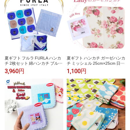
ャル入り 女性 女性 内祝い お返
し 刺繍 誕生
夏ギフト フルラ FURLA ハンカ
夏ギフト ハンカチ ガーゼハンカ
チ 2枚セット 綿ハンカチ ブルー
チ ミッシェル 25cm×25cm 日本
50cm タオルハンカチ ブルー 23
製 ギフトボックス入り レディー
3,960円
1,100円
cm 高級 海外 イタリア レディー
ス ギフト プレゼント 女性 赤ち
ス ブランド ギフト プレゼント
ゃん ベビー おしゃれ 人気 誕生
女性 人気 おしゃれ かわいい フ
日 お礼 お返し お祝い ノベルテ
ェミニン スタイリッシュ ラッピ
ィ 贈答品 敬老の日 タオルギフ
ング対応 誕生日 お礼 お返し お
ト
祝い