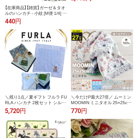
ル たおる ハンカチ はんかち コ
ンパクト 綿 コットン ふんわり
【在庫商品】【雑貨】ガーゼ＆タオ
やわらかい 可愛い お洒落 女性
ルのハンカチ - 小紋 [M便 1/4] ハ
男性 子供 レディース メンズ お
ンカチ はんかち かわいい レデ
440円
でかけ 敬老の日 父の日 母の日
ィース プレゼント ガーゼ パイ
ギフト
ル 柔らか やわらか 使いやすい
吸水
＼残り1点／夏ギフト フルラ FU
＼今だけP最大27倍／ ムーミン
RLA ハンカチ 2枚セット シルク
MOOMIN ミニタオル 25×25cm
混ハンカチ ブルー 58cm 大判 タ
綿100％ ハンカチタオル 刺繍 北
5,720円
770円
オルハンカチ ブルー 23cm 高級
欧 キャラクター コンパクトサイ
海外 イタリア レディース ブラ
ズ 持ち歩き ポケットサイズ か
ンド ギフト プレゼント 女性 人
わいい おしゃれ 大人 子供 レデ
気 おしゃれ フェミニン スタイ
ィース メンズ プチギフト プレ
リッシュ ラッピング対応 誕生日
ゼント