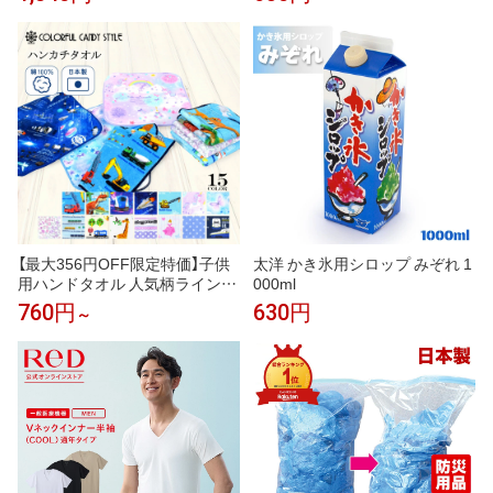
ス入り 日本製 メンズ ブランド
ギフト プレゼント 男性 人気 ギ
フトラッピング対応 巾着袋 包装
紙 誕生日 お礼 お返し お祝い
【最大356円OFF限定特価】子供
太洋 かき氷用シロップ みぞれ 1
用ハンドタオル 人気柄ラインア
000ml
ップ ミニハンカチ キッズ 幼児
760円
630円
～
子 小学生 幼稚園 保育園 男の子
女の子 入学祝い 入園グッズ 入
園準備 小学校