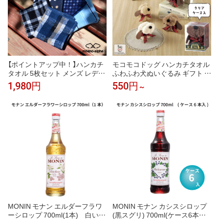
【ポイントアップ中！】ハンカチ
モコモコドッグ ハンカチタオル
タオル 5枚セット メンズ レディ
ふわふわ犬ぬいぐるみ ギフト 犬
ース ハンカチセット ハンドタオ
好き プレゼント 送料無料
1,980円
550円
～
ル タオルハンカチ まとめ買い
ビジネス 綿 コットン パイル 吸
水 速乾性 ポケットサイズ 25cm
ギフト プレゼント 男性 おしゃ
れ お買い得 送料無料
MONIN モナン エルダーフラワ
MONIN モナン カシスシロップ
ーシロップ 700ml(1本) 白い花
(黒スグリ) 700ml(ケース6本入)