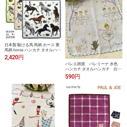
お礼 お返し お祝い
日本製 駆ける馬 馬柄 ホース 乗
馬柄 horse ハンカチ タオルハン
カチ シェニール織 アーンジョー
2,420円
ギフト プレゼント
バレエ雑貨 バレリーナ 水色
ハンカチ タオルハンカチ 白鳥
の湖 プチギフト Shinzi Katoh
590円
発表会プレゼント