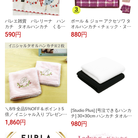
バレエ雑貨 バレリーナ ハン
ポール ＆ ジョー アクセソワ タ
カチ タオルハンカチ くるみ
オルハンカチ＜チェック・ヌネ
割り人形 プチギフトShinzi K
ット刺繍 ＞ チェック柄 大人か
590円
880円
atoh
わいい 綿100％ スリット糸使用
レディース おしゃれ ギフト プ
レゼント
＼8/9 全品5%OFF＆ポイント5
[Studio Plus] [号泣できるハンカ
倍／ イニシャル入り プレゼント
チ] 30×30cm ハンカチ タオル地
【イニシャルRのタオルハンカチ
厚手 泣くシーンで活躍 結婚式
1,860円
980円
ピンク2枚】プレゼント 女性 タ
葬式 冠婚葬祭 入園式 卒園式 入
オルハンカチ ギフト イニシャル
学式 卒業式
タオル ギフト ハンカチ イニシ