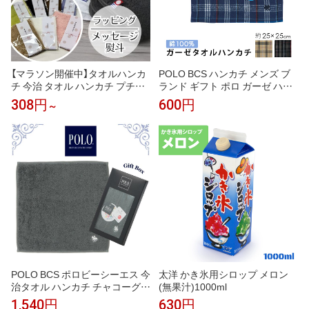
【マラソン開催中】タオルハンカ
POLO BCS ハンカチ メンズ ブ
チ 今治 タオル ハンカチ プチギ
ランド ギフト ポロ ガーゼ ハン
フト ブランド 今治タオル ラッ
ドタオル タオルハンカチ 25cm
308円
600円
～
ピング 子供 アースカラー 無地 2
パイル 生地 オシャレ ビジネス
0cm×20cm 入園 入学 プレゼン
チェック 柄 大判 贈り物 プレゼ
ト 景品 吸水性 こども会 退職 お
ント フォーマル 男性 紳士 高級
礼 卒園 卒業 [M便 1/11]
刺繍 挨
POLO BCS ポロビーシーエス 今
太洋 かき氷用シロップ メロン
治タオル ハンカチ チャコーグレ
(無果汁)1000ml
ー タオルハンカチ ギフトボック
1,540円
630円