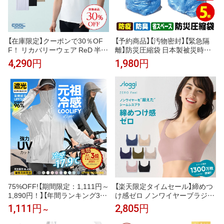
【在庫限定】クーポンで30％OF
【予約商品】【汚物密封】【緊急隔
F！ リカバリーウェア ReD 半袖
離】防災圧縮袋 日本製被災時、
Vネック インナー(COOL) 通年
緊急時の汚物・廃棄物・生ゴミ
4,290円
1,980円
タイプ メンズ 男性 夏 夏用 血行
を圧縮！廃棄までの10日間に耐
促進 疲労回復 誕生日 下着 薄手
える！防災圧縮袋 5枚入【安心の
プレゼント ギフト 一般医療機器
日本製】
大きいサイズ レッド公式
75%OFF!【期間限定：1,111円～
【楽天限定タイムセール】締めつ
1,890円！】【年間ランキング3
け感ゼロ ノンワイヤーブラジャ
位】 UVパーカー UV UPF50+ UV
ー スロギー ゼロ フィール ベー
1,111円
2,805円
～
カット ラッシュガード レディー
シック 2 ブラトップ ハーフトッ
ス 自転車 長袖 薄手 日焼け止め
プ sloggi Zero Feel Top JX トリ