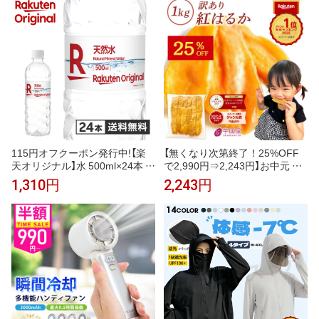
スポーツ ジム ヨガ マスク 元祖
ンプ
冷感coolify【完全防備UVカット
パーカー】
115円オフクーポン発行中!【楽
【無くなり次第終了！25%OFF
天オリジナル】水 500ml×24本 天
で2,990円⇒2,243円】お中元 ギ
然水 ミネラルウォーター 飲料水
フト 干し芋 茨城県産 紅はるか
1,310円
2,243円
まとめ買い 安い 業務用 家庭用
訳あり 1kg 食べ物 和菓子 おや
大容量 オフィス コスパ最強 熱
つ 送料無料 国産 無添加 切り落
中症対策 500ml 24本
とし さつまいも スイーツ ダイ
エット お菓子 和スイーツ お祝
い N1