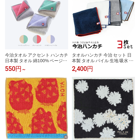
今治タオル アクセント ハンカチ
タオルハンカチ 今治 セット 日
日本製 タオル 綿100% ベージュ
本製 タオル パイル 生地 吸水 タ
アイボリー グレー ピンク グリ
オル ハンカチ 3枚セット メンズ
550円
2,400円
～
ーン パープル 1枚 3枚 5枚 全色
ビジネス カジュアル 今治 ブラ
セット かわいい おしゃれ ギフ
ンド
ト プレゼント 引越し祝い ギフ
ト タオルギフト