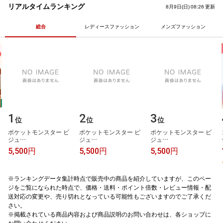
あまぐり ミルク いちご 抹茶 チ
プリ 栄養機能食品 ナイアシン
リアルタイムランキング
8月9日(日) 08:26 更新
ョコ クッキークリーム 6種6入
ビタミンB3
アイスギフト 即日配送
総合
レディースファッション
メンズファッション
1
2
3
位
位
位
ポ​ケ​ッ​ト​モ​ン​ス​タ​ー​ ​ビ​
ポ​ケ​ッ​ト​モ​ン​ス​タ​ー​ ​ビ​
ポ​ケ​ッ​ト​モ​ン​ス​タ​ー​ ​ビ​
ジ​ュ​…
ジ​ュ​…
ジ​ュ​…
5,500円
5,500円
5,500円
※ランキングデータ集計時点で販売中の商品を紹介していますが、このペー
ジをご覧になられた時点で、価格・送料・ポイント倍数・レビュー情報・配
送対応の変更や、売り切れとなっている可能性もございますのでご了承くだ
さい。
※掲載されている商品内容および商品説明のお問い合わせは、各ショップに