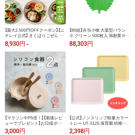
【最大2,500円OFFクーポン】【ニ
【80組】弁当小物 大葉型バラン
チレイ公式】 きくばりごぜん 和
小 グリーン 500枚入 旭創業 007
洋中 10食・12食・20食セット
95139
8,930円
88,303円
～
冷凍弁当 おかず セット 冷凍 弁
当 冷凍食品 お弁当 お取り寄せ
一人暮らし お惣菜 冷凍惣菜 宅
配弁当 和食 洋食 中華 ニチレイ
フーズ 自宅療養 おいしい 美味
しい
【マラソン中P5倍！】【着後レビ
【公式】ノンスリップ軽量カラー
ューでプレゼント】お日様ボウ
トレー UT-3125 保育園 幼稚園
ル シリコン 食器 蓋 スプーン フ
こども園 子供 園児 給食 離乳食
3,000円
2,398円
ォーク付き 離乳食 ひっくり返ら