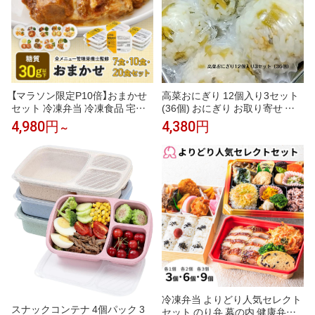
【マラソン限定P10倍】おまかせ
高菜おにぎり 12個入り3セット
セット 冷凍弁当 冷凍食品 宅配
(36個) おにぎり お取り寄せ 冷
弁当 冷凍惣菜 お弁当 おかず お
凍 自然解凍 冷凍おむすび 冷凍
4,980円
4,380円
～
かずのみ 弁当 お試し 一人暮ら
おにぎり おむすび 運動会 美味
し 時短 レンジ 温めるだけ 簡単
しい 冷凍弁当 ご飯 間食 弁当用
栄養士 ヘルシー 健康 カロリー
単身赴任 冷凍食品 軽食 小さい
糖質 食品 高齢者 宅配 送料無料
小腹 ひとくち 子供 夜食 手づく
ライフミール
り 部活 ハイキング 弁当 朝 ごは
ん 楽ちん 送料無料
冷凍弁当 よりどり人気セレクト
スナックコンテナ 4個パック 3
セット のり弁 幕の内 健康弁当 3