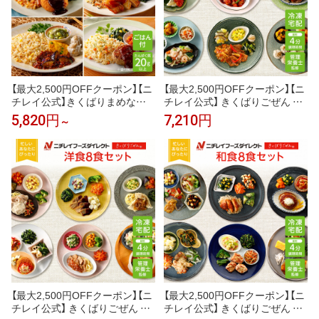
【最大2,500円OFFクーポン】【ニ
【最大2,500円OFFクーポン】【ニ
チレイ公式】きくばりまめなご
チレイ公式】 きくばりごぜん 中
はん 6食・8食・12食セット 冷
華 8食セット 冷凍弁当 おかず セ
5,820円
7,210円
～
凍弁当 ご飯付き たんぱく質 20g
ット 冷凍 お弁当 冷凍食品 おか
以上 主菜 副菜 ワンプレート 弁
ず お取り寄せ 一人暮らし お惣
当 冷凍食品 冷凍惣菜 宅配弁当
菜 冷凍惣菜 宅配弁当 ニチレイ
一人暮らし おいしい リモートワ
フーズ 自宅療養 おいしい 美味
ーク ランチ 塩分 2.5g以下 カロ
しい リモートワーク 在宅勤務
リー 500kcal以下
ご飯 介護食
【最大2,500円OFFクーポン】【ニ
【最大2,500円OFFクーポン】【ニ
チレイ公式】 きくばりごぜん 洋
チレイ公式】 きくばりごぜん 和