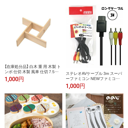
ない 吸盤付き 食器セット ベビ
ー食器 子供 お皿 BPAフリー 出
産祝い プレゼント
【在庫処分品】 白木 重 用 木製 ト
ンボ 仕切 木製 風車 仕切 7.5寸
ステレオAVケーブル 3m スーパ
仕切り おせち お節料理 お重 お
ーファミコン NEWファミコン N
1,000円
重箱 重箱 弁当 お弁当 日本製 国
intendo64 ゲームキューブ 対応
1,000円
産 おしゃれ こだわり 迎春 正月
互換ケーブル 互換品 ファミコン
お正月 新年 お花見 運動会 お祝
ケーブル AV仕様 ロングケーブ
い 和食器 洋食器 飲食店 業務用
ル