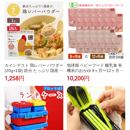
総菜 おかず 低カロリー 塩分調
ヶ月
整
カインデスト 鶏レバー パウダー
地球畑 ベビーフード 離乳食 有
(20g×1袋) 鉄分 たっぷり 国産 │
機米のおかゆ 9ヶ月〜12ヶ月 2
親子で使える 乳児用規格適用食
種 アソート24袋セット レトル
1,258円
10,200円
品 離乳食 ベビーフード 中期 7ヶ
トパウチ オーガニック 無添加
月 9ヶ月 鉄分 │ the kindest 鶏レ
有機野菜 防災 非常食 10ヶ月 11
バーパウダー
ヶ月 1歳