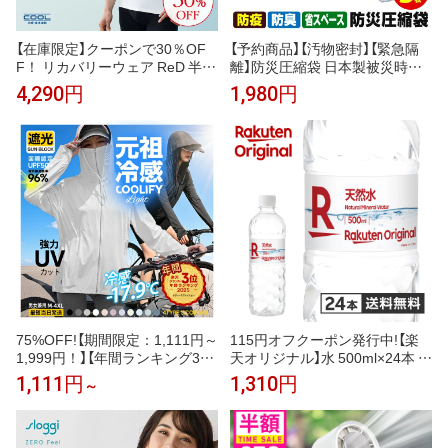
【在庫限定】クーポンで30％OF
【予約商品】【汚物密封】【緊急隔
F！ リカバリーウェア ReD 半袖
離】防災圧縮袋 日本製被災時、
Vネック インナー(COOL) 通年
緊急時の汚物・廃棄物・生ゴミ
4,290円
1,980円
タイプ メンズ 男性 夏 夏用 血行
を圧縮！廃棄までの10日間に耐
促進 疲労回復 誕生日 下着 薄手
える！防災圧縮袋 5枚入【安心の
プレゼント ギフト 一般医療機器
日本製】
大きいサイズ レッド公式
75%OFF!【期間限定：1,111円～
115円オフクーポン発行中!【楽
1,999円！】【年間ランキング3
天オリジナル】水 500ml×24本 天
位】 UVパーカー UV UPF50+ UV
然水 ミネラルウォーター 飲料水
1,111円
1,310円
～
カット ラッシュガード レディー
まとめ買い 安い 業務用 家庭用
ス 自転車 長袖 薄手 日焼け止め
大容量 オフィス コスパ最強 熱
スポーツ ジム ヨガ マスク 元祖
中症対策 500ml 24本
冷感coolify【完全防備UVカット