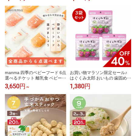
り弁 簡単 定番 子供 レンチン 魚
(お野菜) │まるまるリング ×3袋
鮭 西京焼き 焼津 かつお節 ご飯
(お魚) おやつ 9ヶ月 から 赤ちゃ
付き 時短調理 送料無料 駅弁屋
ん おやつ スナック ベビーフー
ド 幼児 野菜 鉄分 DHA ビタミン
D カルシウム │ the kindest
manma 四季のベビーフード 6点
お買い物マラソン限定セール♪
選べるチケット 離乳食 ベビーフ
はぐくみ太郎 おいもの 歯固め
ード 福袋 はたけのみかた 5ヶ月
おやつ はむはむおいも 3個セッ
3,650円
1,380円
～
6ヶ月 7ヶ月 8ヶ月 9ヶ月 10ヶ月
ト 離乳食 ベビーフード かんこ
11ヶ月 12ヶ月 おじや おかゆ お
ろ おしゃぶり 9ヶ月ー スリー セ
かず 国産 レトルト マンマ 赤ち
ット
ゃん セット パウチ まとめ買い