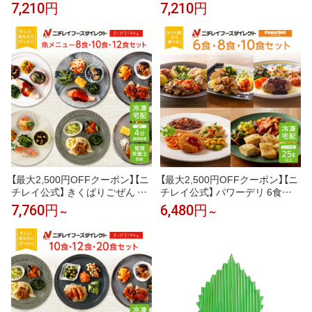
食 8食セット 冷凍弁当 おかず セ
食 8食セット 冷凍弁当 おかず セ
7,210円
7,210円
ット 冷凍 お弁当 冷凍食品 おか
ット 冷凍 お弁当 冷凍食品 おか
ず お取り寄せ 一人暮らし お惣
ず お取り寄せ 一人暮らし お惣
菜 冷凍惣菜 宅配弁当 ニチレイ
菜 冷凍惣菜 宅配弁当 ニチレイ
フーズ 自宅療養 おいしい 美味
フーズ 自宅療養 おいしい 美味
しい リモートワーク 在宅勤務
しい リモートワーク 在宅勤務
ご飯 介護食
ご飯 介護食
【最大2,500円OFFクーポン】【ニ
【最大2,500円OFFクーポン】【ニ
チレイ公式】 きくばりごぜん 魚
チレイ公式】 パワーデリ 6食・8
メニュー8食・10食・12食セッ
食・10食セット 冷凍弁当 高た
7,760円
6,480円
～
～
ト 冷凍弁当 おかず セット 冷凍
んぱく質 冷凍 お弁当 冷凍食品
お弁当 冷凍食品 おかず お取り
お取り寄せ おかず 一人暮らし
寄せ 一人暮らし お惣菜 冷凍惣
お惣菜 冷凍惣菜 宅配弁当 和食
菜 宅配弁当 ニチレイフーズ 自
洋食 中華 ニチレイフーズ 自宅
宅療養 おいしい 美味しい リモ
療養 おいしい 美味しい リモー
ートワーク 在宅勤務
トワーク