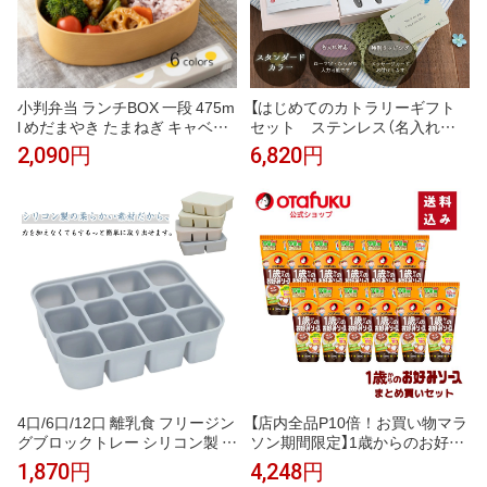
小判弁当 ランチBOX 一段 475m
【はじめてのカトラリーギフト
l めだまやき たまねぎ キャベツ
セット ステンレス（名入れ
りんご ミニトマト ブロッコリー
有・無）】・ 宅配便対象・ 送料無
2,090円
6,820円
おしゃれ プレゼント かまわぬ
料・ カトラリー ベビースプーン
日本製
フォーク 赤ちゃん 日本製 人気
プレゼント ギフト ラッピング
おしゃれ 出産祝い 1歳 誕生日 今
治タオル 練習 すくいやすい
4口/6口/12口 離乳食 フリージン
【店内全品P10倍！お買い物マラ
グブロックトレー シリコン製 小
ソン期間限定】1歳からのお好み
分け 離乳食ストック 保存容器
ソース 200g 12本まとめ買いセ
1,870円
4,248円
蓋付き 離乳食作り 製氷皿 製氷
ット 甘口 子ども 幼児 幼児食 完