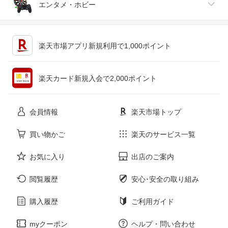
ジュエリー・アクセサリー
パソコン・周辺機器
車・バイク
インテリア・寝具・収納
エンタメ・ホビー
キッチン用品・食器・調理器具
テレビゲーム
楽天市場アプリ新規利用で1,000ポイント
ペット・ペットグッズ
CD・DVD
楽天カード新規入会で2,000ポイント
花・ガーデン・DIY
ホビー
会員情報
楽天市場トップ
サービス・リフォーム
楽器・音響機器
買い物かご
楽天のサービス一覧
お気に入り
出店のご案内
本・雑誌・コミック
閲覧履歴
安心･安全の取り組み
購入履歴
ご利用ガイド
myクーポン
ヘルプ・問い合わせ