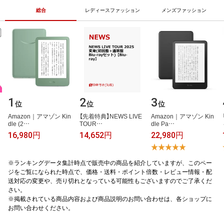
アイスギフト 即日配送
総合
レディースファッション
メンズファッション
1
2
3
位
位
位
A​m​a​z​o​n​｜​ア​マ​ゾ​ン​ ​K​i​n​
【​先​着​特​典​】​N​E​W​S​ ​L​I​V​E​ ​
A​m​a​z​o​n​｜​ア​マ​ゾ​ン​ ​K​i​n​
d​l​e​ ​(​2​…
T​O​U​R​…
d​l​e​ ​P​a​…
16,980円
14,652円
22,980円
※ランキングデータ集計時点で販売中の商品を紹介していますが、このペー
ジをご覧になられた時点で、価格・送料・ポイント倍数・レビュー情報・配
送対応の変更や、売り切れとなっている可能性もございますのでご了承くだ
さい。
※掲載されている商品内容および商品説明のお問い合わせは、各ショップに
お問い合わせください。