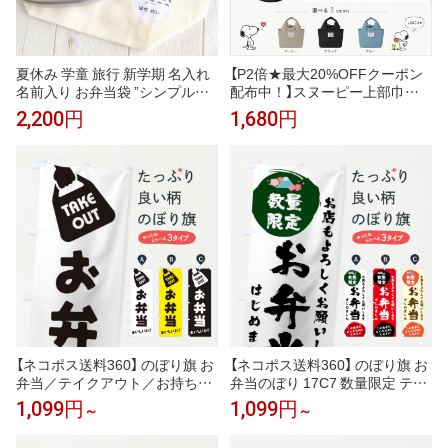
夏休み 学童 旅行 新学期 名入れ
【P2倍★最大20%OFFクーポン
名前入り お弁当袋 ”シンプルな
配布中！】スヌーピー上部巾
ホワイト生地 ドットとチェック
着 保冷バック 小さめ ラン
2,200円
1,680円
デザインのお弁当袋” 紺ネイビ
チバック 保冷 保温 キャラ
ー 赤レッド 黄イエロー 緑グリ
クター レディース キッズ
ーン 紫パープル 入園入学 巾着
エコバック 手提げバック 巾
遠足 キャラNG 女の子 オリジナ
着バック お弁当袋 子供 大
ル 保育園 幼稚園 水玉 ドット＆
人 かわいい SNOOPY
チェック
【ネコポス送料360】 のぼり旗 お
【ネコポス送料360】 のぼり旗 お
弁当／テイクアウト／お持ち帰
弁当のぼり 17C7 数量限定 テイ
りのぼり 2X6X グッズプロ 【名
クアウト グッズプロ 【名入れで
1,099円
1,099円
～
～
入れできます+1017円】
きます+1017円】