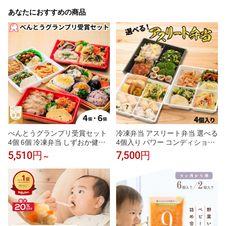
あなたにおすすめの商品
べんとうグランプリ受賞セット
冷凍弁当 アスリート弁当 選べる
4個 6個 冷凍弁当 しずおか健康
4個入り パワー コンディショニ
生活応援弁当 駅弁 和風 アジア
ング リカバリー 筋肉 低脂質 高
5,510円
7,500円
～
ン 減塩 栄養バランス のり弁 焼
たんぱく 試合後 練習後 運動後
津 かつお節 アスリート コンデ
スポーツ 部活 食トレ 筋トレ ア
ィショニング 筋肉 低脂質 スポ
スリート 管理栄養士監修 肉 魚
ーツ 部活 管理栄養士監修 沼津
レンチン 時短 送料無料
レンチン 時短 送料無料