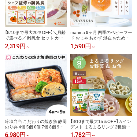
【8/10まで最大20％OFF】＼月齢
manma 9ヶ月 四季のベビーフー
で選べる／ 離乳食 セット カイ
ド おじや おかず 混在 おためし
ンデスト the kindest ベビーフー
離乳食 ベビーフード 赤ちゃん 1
2,319円
1,590円
～
～
ド ( 5ヶ月 ~/ 7ヶ月 ~/ 9ヶ月 ~ / 1
0ヶ月 11ヶ月 マンマ はたけのみ
2ヶ月 ~) 国産 初期 中期 後期 完
かた 離乳食後期 国産 レトルト
了期 おかゆ 離乳食 野菜 魚 おや
おかゆ 栄養 持ち運び 2個セッ
つ 出産祝い ギフト
ト/6個セット パウチ 詰め合わせ
便利 鉄 野菜
冷凍弁当 こだわりの焼き魚 静岡
【8/10まで最大15％OFF】カイン
のり弁 4個 5個 6個 7個 8個 9個
デスト まるまるリング 2種類×3
冷凍 お取り寄せ 静岡 肉 高級の
袋 計6袋 │ まるまるリング ×3袋
6,980円
1,782円
～
～