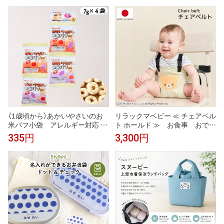
器 壊れにくい 冷蔵 冷凍用 耐久
了食 ベビーフード 1歳からのシ
性 多用途 DIY 家庭用
リーズ お好み焼き 焼きそば ス
ープ 時短 簡単 おいしい おすす
め 動物性原料不使用
（1歳頃から）あかいやさいのお
リラックマベビー ≪ チェアベル
米パフ小袋 アレルギー対応 ベ
ト ホールド ≫ お食事 おでか
ビーフード maruta 保育園 幼稚
け 離乳食 完了食 ご飯 ベ
335円
3,300円
園 こども園
ルト 食事 補助ベルト 食事
補助 ランチ 子連れ