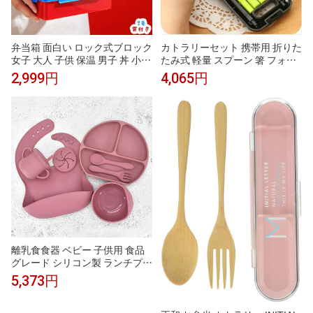
弁当箱 面白い ロック式ブロック
カトラリーセット 携帯用 折りた
女子 大人 子供 保温 男子 丼 小学
たみ式 軽量 スプーン 箸 フォー
生 1段 お弁当箱 おしゃれ 女の子
ク 3点セット 旅行 キャンプ アウ
2,999円
4,065円
男の子 かわいい 幼稚園 一段 二
トドア ソロキャンプ ランチ お
段 大容量 弁当 ランチバッグ 大
弁当 ピクニック シンプルデザイ
きめ 小さめ プレゼント 持ち運
ン ローズレッド
び便利 身につける 収納便利 ピ
クニック用 北欧 北欧風
離乳食食器 ベビー 子供用 食品
グレード シリコン製 ランチプレ
ート 一体型 三つ仕切り 食事用
5,373円
滑り止め 7点セット 1歳以上