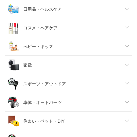
メンズファッション
食品
日用品・ヘルスケア
キッズファッション
スイーツ・お菓子
日用品雑貨・文房具・手芸
コスメ・ヘアケア
ベビーファッション
水・ソフトドリンク
ダイエット・健康
美容・コスメ・香水
べビー・キッズ
インナー・下着・ナイトウェア
ビール・洋酒
医薬品・コンタクト・介護
キッズ・ベビー・マタニティ
家電
バッグ・小物・ブランド雑貨
ワイン
おもちゃ
家電
スポーツ・アウトドア
靴
日本酒・焼酎
TV・オーディオ・カメラ
スポーツ・アウトドア
車体・オートパーツ
腕時計
スマートフォン・タブレット
ゴルフ
車用品・バイク用品
住まい・ペット・DIY