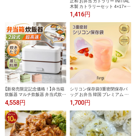
正和 お弁当 カトラリー INITIAL
木製 カトラリーセット 4×17×2.
6cm
1,416円
【新発売限定記念価格！】弁当箱
シリコン保存袋3重密閉保存バ
炊飯器 マルチ炊飯器 弁当式炊飯
ッグ お弁当 韓国 プレミアム 医
器 炊飯器 大容量 おかずとお米
療用のプラチナシリコン製バッ
4,558円
1,700円
同時料理 蒸し料理 炊き 温め2段
グ フリーザーバッグ ジップ付き
式炊飯器 304ステンレス鋼 完全
冷凍 オーブン 食洗機可 お弁当
密封 蓋付き レンジ対応 ランチ
おかず 電子レンジ調理
ボックス 単身赴任 新生活 一人
暮らし 通勤 2段式炊飯器 超高速
弁当箱炊飯器