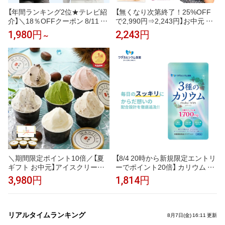
【年間ランキング2位★テレビ紹
【無くなり次第終了！25%OFF
介】＼18％OFFクーポン 8/11 2
で2,990円⇒2,243円】お中元 ギ
3:59まで／uvカット パーカー
フト 干し芋 茨城県産 紅はるか
1,980円
2,243円
～
冷感 UV レディース uvカットパ
訳あり 1kg 食べ物 和菓子 おや
ーカー 接触冷感 長袖 ラッシュ
つ 送料無料 国産 無添加 切り落
ガード メンズ UVパーカー 遮光
とし さつまいも スイーツ ダイ
メッシュ 通気口 涼しい トップ
エット お菓子 和スイーツ お祝
ス 大きいサイズ 日焼け防止服
い N1
日よけ サンバイザー 即納
＼期間限定ポイント10倍／【夏
【8/4 20時から新規限定エントリ
ギフト お中元】アイスクリーム
ーでポイント20倍】 カリウム サ
ジェラート 甘栗専門店の甘栗ジ
プリ muku:trim ムクトリム ワダ
3,980円
1,814円
ェラート入 創業99年の青果市場
カルシウム製薬 3種のカリウム
直営素材使用 贅沢素材ジェラー
塩化カリウム クエン酸三カリウ
ト ランキング1位 アイス つぶ
ム グルコン酸カリウム ベースサ
あまぐり ミルク いちご 抹茶 チ
プリ 栄養機能食品 ナイアシン
リアルタイムランキング
8月7日(金) 16:11 更新
ョコ クッキークリーム 6種6入
ビタミンB3