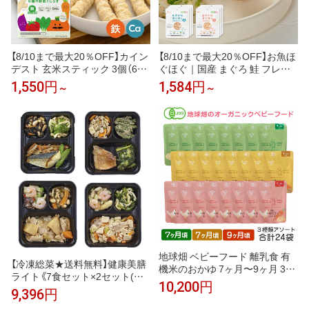
【8/10まで最大20％OFF】カイン
【8/10まで最大20％OFF】お魚ほ
デスト 玄米スティック 3個（6種
ぐほぐ｜国産 まぐろ 鮭 フレー
の野菜としらす）7ヶ月頃から │
ク 離乳食 ベビーフード 骨取り
1,550円
1,584円
～
～
アレルギー28品目不使用 おやつ
手間なし ほぐし身 パウチ 常温
│ 玄米 鉄 カルシウム DHA 離乳
保存 塩抜き・油抜き不要 選べる
食 ベビーフード the kindest
6パウチ・3パウチ
地球畑 ベビーフード 離乳食 有
【冷凍総菜★送料無料】健康美膳
機米のおかゆ 7ヶ月〜9ヶ月 3種
ライト《7食セット×2セット(計1
アソート24袋セット レトルトパ
10,200円
4食セット)》武蔵野フーズ 介護
ウチ オーガニック 無添加 有機
9,396円
食 糖尿病食 冷凍食品 冷凍 弁当
野菜 防災 非常食 6ヶ月 8ヶ月 10