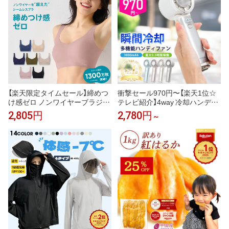
パーカー】
【楽天限定タイムセール】締めつ
衝撃セール970円〜【楽天1位☆
け感ゼロ ノンワイヤーブラジャ
テレビ紹介】4way 冷却ハンディ
ー スロギー ゼロ フィール ベー
ファンPRO 2026 ハンディファ
2,805円
2,780円
～
シック 2 ブラトップ ハーフトッ
ン 冷却プレート 扇風機 シシベ
プ sloggi Zero Feel Top JX トリ
ラ ハンディファン 静音 軽量 強
ンプ
風 小型 冷却モード 充電式 冷却
携帯扇風機 卓上扇風機 小型扇風
機 cicibella 手持ち扇風機「MON
OQLO受賞」＜公式＞