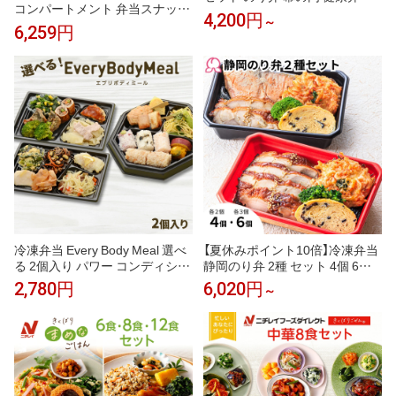
コンパートメント 弁当スナック
個 6個 9個 冷凍駅弁 焼津 かつお
4,200円
～
ボックス 再利用可能な食事準備
節 桜えび かき揚げ 和風 お取り
6,259円
ランチコンテナ 子供/大人向け
寄せ 静岡 沼津 定番 簡単 子供 レ
分割食品保存容器 学校/仕事/旅
ンチン 肉 魚 ご飯付き 時短調理
行用
送料無料
冷凍弁当 Every Body Meal 選べ
【夏休みポイント10倍】冷凍弁当
る 2個入り パワー コンディショ
静岡のり弁 2種 セット 4個 6個
ニング リカバリー 筋肉 低脂質
冷凍 海苔 お取り寄せ 静岡 焼津
2,780円
6,020円
～
高たんぱく 練習後 運動後 スポ
かつお節 沼津 高級のり弁 桜え
ーツ 部活 有酸素運動 食トレ 筋
び かき揚げ 定番 簡単 子供 レン
トレ 管理栄養士監修 おかず 肉
チン 肉 魚 鮭 西京焼き ご飯付き
魚 レンチン 時短 送料無料
時短調理 送料無料 駅弁屋