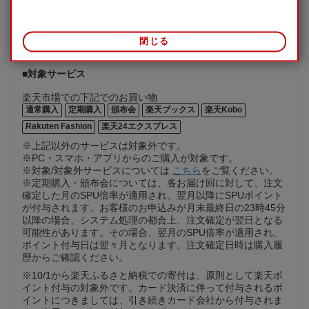
※有効期限までにポイントをご利用いただいた場合でも、有
効期限以降にキャンセルや金額修正などが生じた場合には返
還されません。
閉じる
※期間限定ポイントについて
■対象サービス
楽天市場での下記でのお買い物
通常購入
定期購入
頒布会
楽天ブックス
楽天Kobo
Rakuten Fashion
楽天24エクスプレス
※上記以外のサービスは対象外です。
※PC・スマホ・アプリからのご購入が対象です。
※対象/対象外サービスについては
こちら
をご覧ください。
※定期購入・頒布会については、各お届け回に対して、注文
確定した月のSPU倍率が適用され、翌月以降にSPUポイント
が付与されます。お客様のお申込みが月末最終日の23時45分
以降の場合、システム処理の都合上、注文確定が翌日となる
可能性があります。その場合、翌月のSPU倍率が適用され、
ポイント付与日は翌々月となります。注文確定日時は購入履
歴からご確認ください。
※10/1から楽天ふるさと納税での寄付は、原則として楽天ポ
イント付与の対象外です。カード決済に伴って付与されるポ
イントにつきましては、引き続きカード会社から付与されま