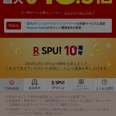
※一部サービス要エントリー。
エントリーはこちら
・
楽天ポイントカード+ファミリーマート
を対象サービスに追加
7/1から
・
Rakuten Pasha
のポイント獲得条件が変更
2026年2月にSPUは10周年を迎えました。
これまで支えていただいた皆様に、心より感謝を申し上げます。
ポイント
SPUとは
達成条件
TOP&倍率
よくある質問
シミュレーター
※現在のポイント倍率を確認するには
ログイン
が必要です。
※達成条件、獲得ポイント（期間限定ポイント含む）の上限は、
キャンペー
ン詳細
または各サービスページにてご確認ください。
※“初利用で〇ポイント”はSPUとは条件が異なります(要エントリー)。各サ
ービスページにて詳細をご確認ください。