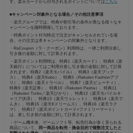
す。楽天カードから付与されるポイントについては
こちら
■キャンペーン対象外となる場合／その他注意事項
・楽天グループでは、特典や割引等の条件が異なる様々なキ
ャンペーンを随時開催しております。
・特典ポイント付与時点で注文がキャンセルされている場
合、その注文は本キャンペーンの対象外となります。
・RaCoupon（ラ・クーポン）利用時は、一律ご利用分差し
引き後の金額に対して計算されます。
・楽天ポイント利用時は、特典1（楽天カード）、特典8（楽
天銀行）についてはご利用分差し引き後の金額に対して計算
されます。特典2（楽天モバイル）、特典3（楽天ブック
ス）、特典4（楽天Kobo）、特典5（Rakuten Fashionアプ
リ）、特典6（楽天トラベル）、特典7（楽天ビューティ）、
特典9（楽天証券）、特典10（Rakuten Pasha）、特典11
（Rakuten Turbo／楽天ひかり）、特典12（楽天モバイルキ
ャリア決済）、特典13（楽天ウォレット）、特典14（楽天で
んき）、特典15（楽天Kドリームス）、特典16（楽天ラク
マ）、特典17（楽天ポイントカード+ファミリーマート）
は、差し引き前の金額に対して計算されます。
・ゲーム機本体、ゲームソフト等、転売行為が多く見られる
商品について、
同一商品を転売・換金目的で複数注文したと
判断された場合
、該当の注文により発生するSPU特典ポイン