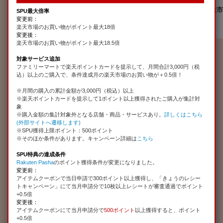
0.5
+
倍
月間合計10,000円以上
投票当月の楽天市
SPU最大倍率
（ワイドを除く）の投票
お買い物金額
変更前：
楽天Kドリームス
楽天市場のお買い物がポイント最大18倍
変更後：
楽天市場のお買い物がポイント最大18.5倍
※1 ポイント付与対象の計算方法は
こちら
※2【ポイント付与日】期間限定ポイントの有効期限は、付与月の翌月末日2
対象サービス追加
3時59分まで有効です。
ファミリーマートで楽天ポイントカードを提示して、月間合計3,000円（税
※3【楽天カード】ポイントを利用した場合の特典ポイントの計算方法は
こち
込）以上のご購入で、条件達成月の楽天市場のお買い物が＋0.5倍！
ら
※月間の購入の累計金額が3,000円（税込）以上
0.5倍、0.3倍のポイント計算方法については
こちら
をご確認ください。
※楽天ポイントカードを提示して1ポイント以上獲得されたご購入が集計対
※4【楽天ラクマ】集計は発送通知完了月とします。
象
※購入金額の集計対象外となる店舗・商品・サービスあり。
詳しくはこちら
SPUキャンペーン詳細はこちら▼
(外部サイトへ遷移します)
※SPU獲得上限ポイント：500ポイント
※
初利用でボーナスポイントは、SPUとは条件が異なります(要エントリ
※そのほか条件があります。キャンペーン詳細は
こちら
ー)。必ず各サービスのSPUページより詳細をご確認ください。
※上記ポイント付与対象の「楽天市場でのお買い物金額」には商品の消費税
SPU特典の達成条件
は含みません。
Rakuten Pasha
のポイント獲得条件が変更になりました。
変更前：
アイテムクーポンで当日申請で300ポイント以上獲得し、「きょうのレシー
トキャンペーン」にて当月申請分で10枚以上レシートが審査通過でポイント
+0.5倍
変更後：
アイテムクーポンにて当月申請分で
500ポイント
以上獲得すると、ポイント
+0.5倍