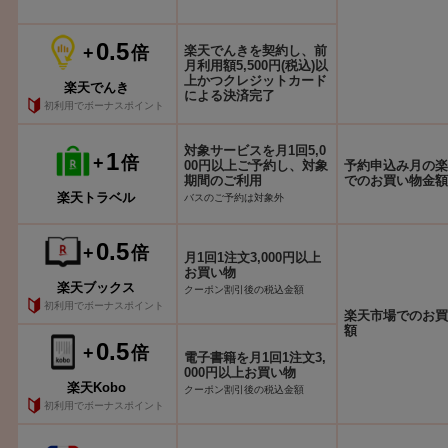
0.5
+
倍
楽天でんきを契約し、前
月利用額5,500円(税込)以
上かつクレジットカード
楽天でんき
による決済完了
初利用でボーナスポイント
対象サービスを月1回5,0
1
+
倍
00円以上ご予約し、対象
予約申込み月の楽
期間のご利用
でのお買い物金額
楽天トラベル
バスのご予約は対象外
0.5
+
倍
月1回1注文3,000円以上
お買い物
楽天ブックス
クーポン割引後の税込金額
初利用でボーナスポイント
楽天市場でのお買
額
0.5
+
倍
電子書籍を月1回1注文3,
000円以上お買い物
楽天Kobo
クーポン割引後の税込金額
初利用でボーナスポイント