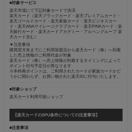
■対象サービス
楽天市場にて下記対象カードで決済
楽天カード（楽天ブラックカード・楽天プレミアムカード・
楽天ゴールドカード・楽天家族カード・楽天ビジネスカー
ド・楽天ANAマイレージクラブカード・楽天PINKカード・楽
天銀行カード・楽天カードアカデミー・アルペングループ 楽
天カード含む）
▼注意事項
購買翌月末までにご利用加盟店から楽天カード（株）へ到着
した売上情報のご利用代金が対象
楽天カード（株）へ売上情報が到着するタイミングによって
ポイント付与予定日が異なります
※本特典ポイントは、ご利用されたカードが家族カードかど
うかに関わらず、お買い物された楽天IDに付与いたします。
■対象ショップ
楽天カード利用可能ショップ
【楽天カードのSPU条件についての注意事項】
■注意事項