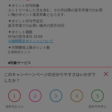
▼ポイント付与対象
エントリーをした月を含む、その月以降の楽天市場でのお買
い物がポイント進呈対象となります。
▼ポイント付与予定日
楽天市場でのお買い物月の翌月15日
▼ポイント期限
付与の翌月末日 23:59
※期間限定ポイントについて
▼月間獲得上限ポイント数
2,000ポイント
■対象サービス
楽天モバイルの下記の対象プランをご契約
このキャンペーンページの分かりやすさはいかがで
対象プラン：Rakuten最強プラン、Rakuten最強プラン（デ
ータタイプ）・Rakuten最強U-NEXT
したか？
▼注意事項
※既に対象プランをご契約の方も対象になります。
※スーパーホーダイ・組み合わせプラン・コミコミプラン・
1
2
3
4
5
旧FREETEL SIM・DMM mobile SIMは特典対象外となりま
す。
分かりにくい
分かりやすい
※楽天モバイルデータSIM（SMSあり）/データSIM（SMSな
し）は特典対象外となります。（本プランの新規受付は2020