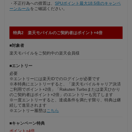
・不正行為への措置は、
SPUポイント最大18.5倍のキャンペ
ーンルール
をご確認ください。
特典2 楽天モバイルのご契約者はポイント+4倍
■対象者
楽天モバイルをご契約中の楽天会員様
■エントリー
必要
※エントリーには楽天IDでのログインが必要です
※本特典にエントリーすると、「楽天モバイルキャリア決済
ご利用でポイント+2倍」「Rakuten Turboまたは楽天ひかり
のご契約者はポイント+2倍」のエントリーも完了します
※一度エントリーすると、達成条件を満たす限り、特典は継
続して進呈されます
※エントリー履歴は
こちら
■キャンペーン特典
ポイント+4倍