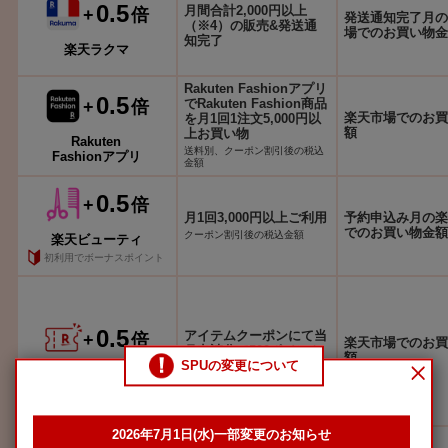
0.5
月間合計2,000円以上
+
倍
発送通知完了月の
（※4）の販売&発送通
場でのお買い物金
知完了
楽天ラクマ
Rakuten Fashionアプリ
0.5
でRakuten Fashion商品
+
倍
楽天市場でのお買
を月1回1注文5,000円以
額
上お買い物
Rakuten
送料別、クーポン割引後の税込
Fashionアプリ
金額
0.5
+
倍
月1回3,000円以上ご利用
予約申込み月の楽
でのお買い物金額
クーポン割引後の税込金額
楽天ビューティ
初利用でボーナスポイント
0.5
アイテムクーポンにて当
+
倍
楽天市場でのお買
月申請分で500ポイント
額
SPUの変更について
以上獲得
Rakuten Pasha
2026年7月1日(水)一部変更のお知らせ