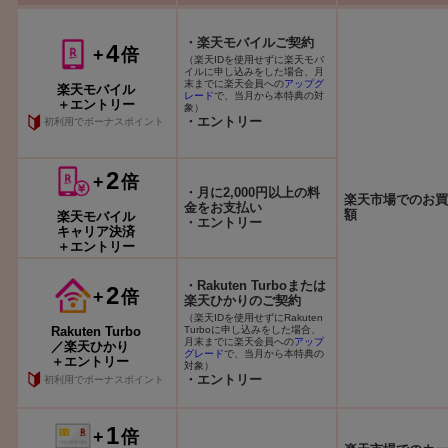
・楽天モバイルご契約
4
+
倍
（楽天IDを使用せずに楽天モバ
イルに申し込みをした場合、月
末までに楽天会員への
アップグ
楽天モバイル
レード
で、当月から本特典の対
＋エントリー
象）
・エントリー
初利用でボーナスポイント
2
+
倍
・月に2,000円以上の料
楽天市場でのお買
金をお支払い
額
楽天モバイル
・エントリー
キャリア決済
＋エントリー
・Rakuten Turboまたは
2
+
倍
楽天ひかりのご契約
（楽天IDを使用せずにRakuten
Turboに申し込みをした場合、
Rakuten Turbo
月末までに楽天会員への
アップ
／楽天ひかり
グレード
で、当月から本特典の
＋エントリー
対象）
・エントリー
初利用でボーナスポイント
1
+
倍