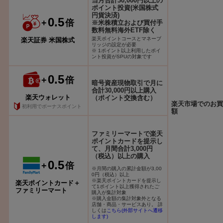
当月合計30,000円以上の
ポイント投資(米国株式
円貨決済)
0.5
+
倍
※米株積立および買付手
数料無料海外ETF除く
楽天ポイントコースとマネーブ
楽天証券 米国株式
リッジの設定が必要
※ 1ポイント以上利用したポイ
ント投資がSPUの対象です
0.5
+
倍
暗号資産現物取引で月に
合計30,000円以上購入
楽天ウォレット
（ポイント交換含む）
楽天市場でのお買
初利用でボーナスポイント
額
ファミリーマートで楽天
ポイントカードを提示し
て、月間合計3,000円
（税込）以上の購入
0.5
+
倍
※月間の購入の累計金額が3,00
0円（税込）以上
※楽天ポイントカードを提示し
楽天ポイントカード＋
て1ポイント以上獲得されたご
ファミリーマート
購入が集計対象
※購入金額の集計対象外となる
店舗・商品・サービスあり。 詳
しくは
こちら(外部サイトへ遷移
します)