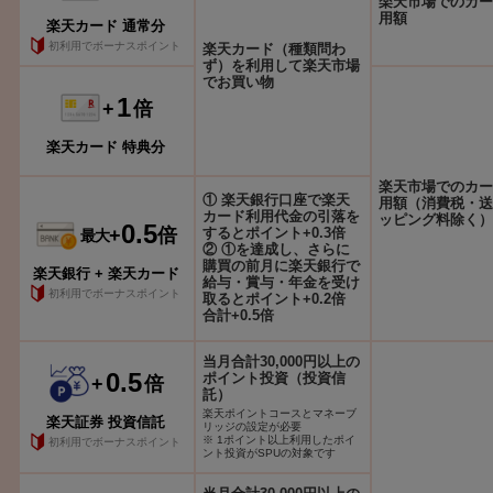
楽天市場でのカー
用額
楽天カード 通常分
初利用でボーナスポイント
楽天カード（種類問わ
ず）を利用して楽天市場
でお買い物
1
+
倍
楽天カード 特典分
楽天市場でのカー
① 楽天銀行口座で楽天
用額（消費税・送
カード利用代金の引落を
ッピング料除く）
0.5
+
倍
するとポイント+0.3倍
最大
② ①を達成し、さらに
購買の前月に楽天銀行で
楽天銀行 + 楽天カード
給与・賞与・年金を受け
初利用でボーナスポイント
取るとポイント+0.2倍
合計+0.5倍
当月合計30,000円以上の
0.5
ポイント投資（投資信
+
倍
託）
楽天ポイントコースとマネーブ
楽天証券 投資信託
リッジの設定が必要
※ 1ポイント以上利用したポイ
初利用でボーナスポイント
ント投資がSPUの対象です