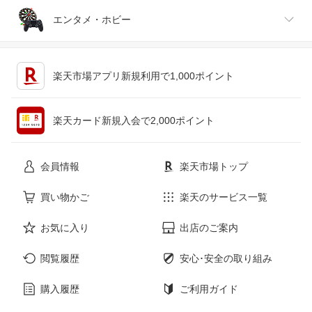
ジュエリー・アクセサリー
パソコン・周辺機器
車・バイク
インテリア・寝具・収納
エンタメ・ホビー
キッチン用品・食器・調理器具
テレビゲーム
楽天市場アプリ新規利用で1,000ポイント
ペット・ペットグッズ
CD・DVD
楽天カード新規入会で2,000ポイント
花・ガーデン・DIY
ホビー
会員情報
楽天市場トップ
サービス・リフォーム
楽器・音響機器
買い物かご
楽天のサービス一覧
お気に入り
出店のご案内
本・雑誌・コミック
閲覧履歴
安心･安全の取り組み
購入履歴
ご利用ガイド