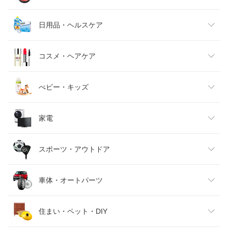
メンズファッション
食品
日用品・ヘルスケア
キッズファッション
スイーツ・お菓子
日用品雑貨・文房具・手芸
コスメ・ヘアケア
ベビーファッション
水・ソフトドリンク
ダイエット・健康
美容・コスメ・香水
べビー・キッズ
インナー・下着・ナイトウェア
ビール・洋酒
医薬品・コンタクト・介護
キッズ・ベビー・マタニティ
家電
バッグ・小物・ブランド雑貨
ワイン
おもちゃ
家電
スポーツ・アウトドア
靴
日本酒・焼酎
TV・オーディオ・カメラ
スポーツ・アウトドア
車体・オートパーツ
腕時計
スマートフォン・タブレット
ゴルフ
車用品・バイク用品
住まい・ペット・DIY