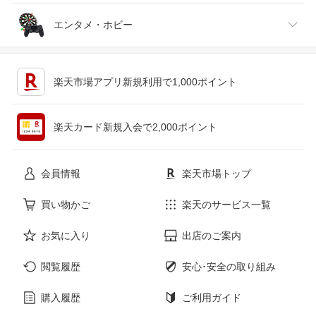
ジュエリー・アクセサリー
パソコン・周辺機器
車・バイク
インテリア・寝具・収納
エンタメ・ホビー
キッチン用品・食器・調理器具
テレビゲーム
楽天市場アプリ新規利用で1,000ポイント
ペット・ペットグッズ
CD・DVD
楽天カード新規入会で2,000ポイント
花・ガーデン・DIY
ホビー
会員情報
楽天市場トップ
サービス・リフォーム
楽器・音響機器
買い物かご
楽天のサービス一覧
お気に入り
出店のご案内
本・雑誌・コミック
閲覧履歴
安心･安全の取り組み
購入履歴
ご利用ガイド