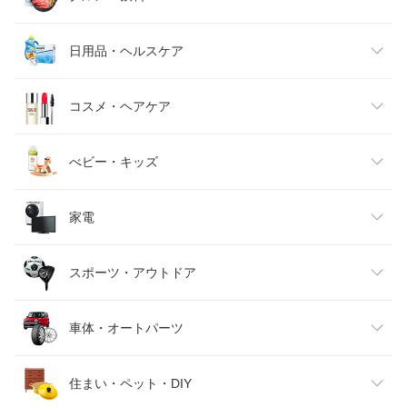
メンズファッション
食品
日用品・ヘルスケア
キッズファッション
スイーツ・お菓子
日用品雑貨・文房具・手芸
コスメ・ヘアケア
ベビーファッション
水・ソフトドリンク
ダイエット・健康
美容・コスメ・香水
べビー・キッズ
インナー・下着・ナイトウェア
ビール・洋酒
医薬品・コンタクト・介護
キッズ・ベビー・マタニティ
家電
バッグ・小物・ブランド雑貨
ワイン
おもちゃ
家電
スポーツ・アウトドア
靴
日本酒・焼酎
TV・オーディオ・カメラ
スポーツ・アウトドア
車体・オートパーツ
腕時計
スマートフォン・タブレット
ゴルフ
車用品・バイク用品
住まい・ペット・DIY