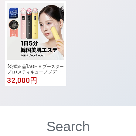
グウォーター 480ml 1g×10 17
ジ 2点セット 400ml 220g ポ
0ml 80ml ポンプ 本体 ボトル
ンプ 本体 ボトル インバス ヘ
インバス モイスト スムース花
アケア シャントリ 花王 Kao
王 Kao
【公式正品】AGE-R ブースター
プロ（メディキューブ メディ
キューブ美顔器 韓国エステ 美
32,000円
顔器 美容家電 美容機器 コー
ラゲン ホームエステ ハリ リ
フト 中周波 EMS ）
Search