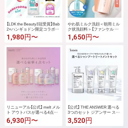
【LDK the Beauty3冠受賞】Bab
やわ肌ミルク洗顔＜朝用ミル
2×ハンギョドン限定コラボデ
ク状洗顔料＞【ファンケル 公
ザイン ナノバブルオイルロー
式】 [FANCL 洗顔 化粧品 基礎
1,980円〜
1,650円〜
ション 110mL 化粧水 生ビタ
化粧品 スキンケア 無添加 乾
ミンC ナノバブル 毛穴ケア う
燥肌 保湿 ミルク ミルク状洗
るおい 低刺激 ナイアシンアミ
顔料 朝用洗顔 オレンジアロ
ド グリチルリチン酸ジカリウ
マ]
ム 美白 ビタミンc CICA 無添
加 スキンケア
リニューアル【公式】 melt メル
【公式】 THE ANSWER 選べる
ト アウトバスが選べる4点セ
3つのセット ジアンサー スー
ット シャンプー トリートメン
パーラメラ シャンプー EX ト
6,930円〜
3,520円
ト ヘアオイル クリーミーメル
リートメント モイスト グロス
トパウダー コンディショニン
リペア 日常 熱 カラー ダメー