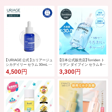
【 URIAGE 公式 】ユリアージュ
【日本公式販売店】Torriden ト
シカデイリー セラム 30mL |
リデン ダイブイン セラム 80
ユリアージュ | 敏感肌 CICA
ml 大容量 送料無料 低分子ヒ
4,500円
3,300円
美容液 セラム ダーマコスメ
アルロン酸 美容液 ブースター
低刺激 無香料 パラベンフリー
水分チャージ 保湿ケア 敏感肌
アルコールフリー 保湿 ヒアル
乾燥肌対策 スキンケア うるお
ロン酸 ビタミンB5 ユリアー
い補給 インナードライ 混合肌
ジュ温泉水 イヌリン / BARIE
べたつかない
DERM-CICA