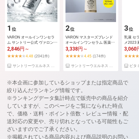
1
2
3
位
位
位
VARON オールインワンセラ
VARON マスターズブレンド
乳液 セ
ム サントリー公式 ヴァロン
オールインワンセラム 医薬部
メ2023
メンズ スキン...
外品 サントリ...
さら 学術.
2,846円～
3,338円～
3,060
4.48
(2041件)
4.45
(174件)
サントリーウエルネス 楽天市場店
サントリーウエルネス 楽天市場店
※本企画に参加しているショップまたは指定商品で
絞り込んだランキング情報です。
※ランキングデータ集計時点で販売中の商品を紹介
していますが、このページをご覧になられた時点
で、価格・送料・ポイント倍数・レビュー情報・配
送対応の変更や、売り切れとなっている可能性もご
ざいますのでご了承ください。
※掲載されている商品内容および商品説明のお問い