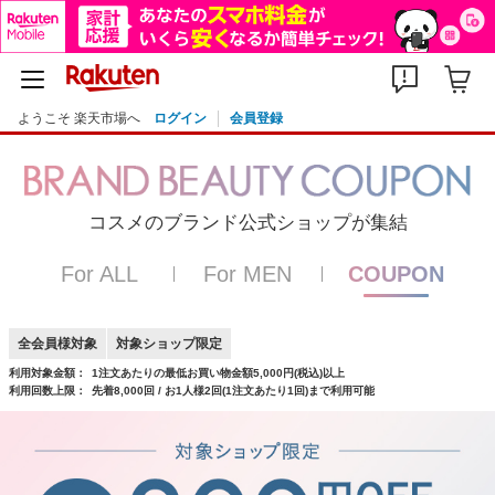
ようこそ 楽天市場へ
ログイン
会員登録
コスメのブランド公式ショップが集結
For ALL
For MEN
COUPON
全会員様対象
対象ショップ限定
利用対象金額：
1注文あたりの最低お買い物金額5,000円(税込)以上
利用回数上限：
先着8,000回 / お1人様2回(1注文あたり1回)まで利用可能