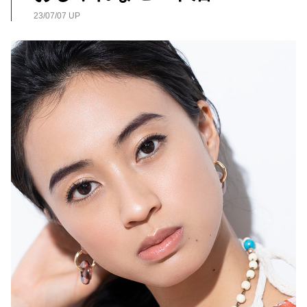
23/07/07 UP
FEATURE
【2026年最新版デパコス】
UVカットだけじゃない！
多機能・快適な日焼け止め12選
26/05/29
一覧を見る
KEYWORD