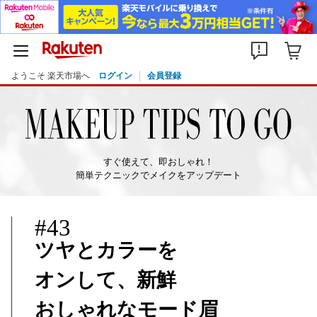
FEATURE
【2026年最新】
初夏映え新作コスメ
スウォッチレビュー（後編）
26/06/10
ようこそ 楽天市場へ
ログイン
会員登録
すぐ使えて、即おしゃれ！
簡単テクニックでメイクをアップデート
#43
ツヤとカラーを
オンして、新鮮
おしゃれなモード眉