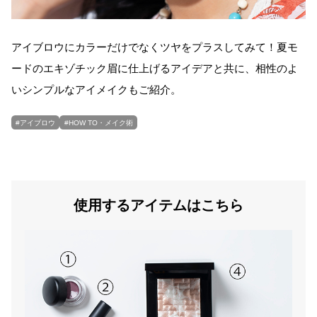
#スキンケア
#リップ
#パーソナルカラー
アイブロウにカラーだけでなくツヤをプラスしてみて！夏モ
#ヘアメイク監修
ードのエキゾチック眉に仕上げるアイデアと共に、相性のよ
#HOW TO・メイク術
いシンプルなアイメイクもご紹介。
#ファンデーション
#アイブロウ
#アイブロウ
#HOW TO・メイク術
#新作・限定品
使用するアイテムはこちら