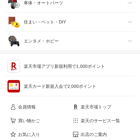
靴
日本酒・焼酎
TV・オーディオ・カメラ
スポーツ・アウトドア
車体・オートパーツ
腕時計
スマートフォン・タブレット
ゴルフ
車用品・バイク用品
住まい・ペット・DIY
ジュエリー・アクセサリー
パソコン・周辺機器
車・バイク
インテリア・寝具・収納
エンタメ・ホビー
キッチン用品・食器・調理器具
テレビゲーム
楽天市場アプリ新規利用で1,000ポイント
ペット・ペットグッズ
CD・DVD
楽天カード新規入会で2,000ポイント
花・ガーデン・DIY
ホビー
会員情報
楽天市場トップ
サービス・リフォーム
楽器・音響機器
買い物かご
楽天のサービス一覧
お気に入り
出店のご案内
本・雑誌・コミック