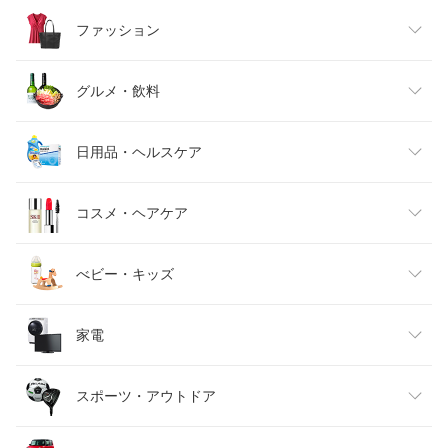
ファッション
レディースファッション
グルメ・飲料
メンズファッション
食品
日用品・ヘルスケア
キッズファッション
スイーツ・お菓子
日用品雑貨・文房具・手芸
コスメ・ヘアケア
ベビーファッション
水・ソフトドリンク
ダイエット・健康
美容・コスメ・香水
べビー・キッズ
インナー・下着・ナイトウェア
ビール・洋酒
医薬品・コンタクト・介護
キッズ・ベビー・マタニティ
家電
バッグ・小物・ブランド雑貨
ワイン
おもちゃ
家電
スポーツ・アウトドア