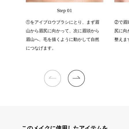
Step 01
①をアイブロウブラシにとり、まず眉
②で眉
山から眉尻に向かって、次に眉頭から
尻に向
眉山へ、毛を描くように動かして自然
整えま
につなげます。
このメイクに使用したアイテムを