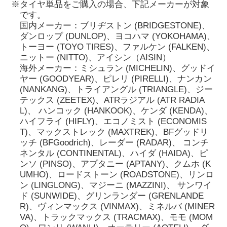
※タイヤ単品をご購入の場合、下記メーカーが対象
です。
国内メーカー：ブリヂストン (BRIDGESTONE)、
ダンロップ (DUNLOP)、ヨコハマ (YOKOHAMA)、
トーヨー (TOYO TIRES)、ファルケン (FALKEN)、
ニットー (NITTO)、アイシン（AISIN）
海外メーカー：ミシュラン (MICHELIN)、グッドイ
ヤー (GOODYEAR)、ピレリ (PIRELLI)、ナンカン
(NANKANG)、トライアングル (TRIANGLE)、ジー
テックス (ZEETEX)、ATRラジアル (ATR RADIA
L)、 ハンコック (HANKOOK)、ケンダ (KENDA)、
ハイフライ (HIFLY)、エコノミスト (ECONOMIS
T)、マックストレック (MAXTREK)、BFグッドリ
ッチ (BFGoodrich)、レーダー (RADAR)、 コンチ
ネンタル (CONTINENTAL)、ハイダ (HAIDA)、ピ
ンソ (PINSO)、アプタニー (APTANY)、クムホ (K
UMHO)、ロードストーン (ROADSTONE)、リンロ
ン (LINGLONG)、マジーニ (MAZZINI)、 サンワイ
ド (SUNWIDE)、グリンランダー (GRENLANDE
R)、ヴィンマックス (VINMAX)、ミネルバ (MINER
VA)、トラックマックス (TRACMAX)、モモ (MOM