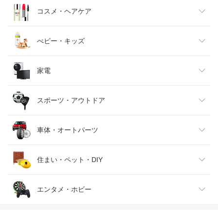
キッズファッション
スイーツ・お菓子
日用品雑貨・文房具・手芸
コスメ・ヘアケア
ベビーファッション
水・ソフトドリンク
ダイエット・健康
美容・コスメ・香水
べビー・キッズ
インナー・下着・ナイトウェア
ビール・洋酒
医薬品・コンタクト・介護
キッズ・ベビー・マタニティ
家電
バッグ・小物・ブランド雑貨
ワイン
おもちゃ
家電
スポーツ・アウトドア
靴
日本酒・焼酎
TV・オーディオ・カメラ
スポーツ・アウトドア
車体・オートパーツ
腕時計
スマートフォン・タブレット
ゴルフ
車用品・バイク用品
住まい・ペット・DIY
ジュエリー・アクセサリー
パソコン・周辺機器
車・バイク
インテリア・寝具・収納
エンタメ・ホビー