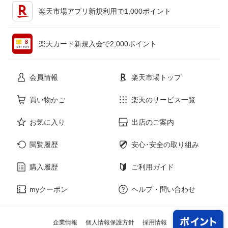
キッチン用品・食器・調理器具
テレビゲーム
楽天市場アプリ新規利用で1,000ポイント
ペット・ペットグッズ
CD・DVD
楽天カード新規入会で2,000ポイント
花・ガーデン・DIY
ホビー
会員情報
楽天市場トップ
サービス・リフォーム
楽器・音響機器
買い物かご
楽天のサービス一覧
お気に入り
出店のご案内
本・雑誌・コミック
閲覧履歴
安心･安全の取り組み
購入履歴
ご利用ガイド
myクーポン
ヘルプ・問い合わせ
企業情報
個人情報保護方針
採用情報