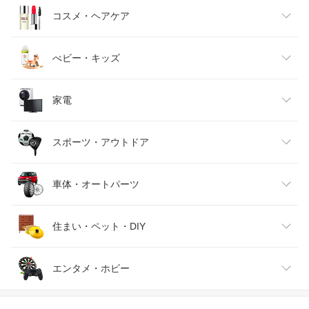
キッズファッション
スイーツ・お菓子
日用品雑貨・文房具・手芸
コスメ・ヘアケア
ベビーファッション
水・ソフトドリンク
ダイエット・健康
美容・コスメ・香水
べビー・キッズ
インナー・下着・ナイトウェア
ビール・洋酒
医薬品・コンタクト・介護
キッズ・ベビー・マタニティ
家電
バッグ・小物・ブランド雑貨
ワイン
おもちゃ
家電
スポーツ・アウトドア
靴
日本酒・焼酎
TV・オーディオ・カメラ
スポーツ・アウトドア
車体・オートパーツ
腕時計
スマートフォン・タブレット
ゴルフ
車用品・バイク用品
住まい・ペット・DIY
ジュエリー・アクセサリー
パソコン・周辺機器
車・バイク
インテリア・寝具・収納
エンタメ・ホビー