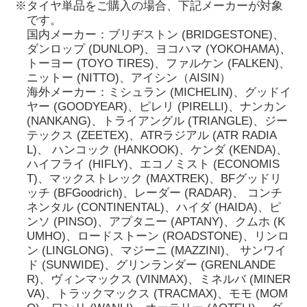
※タイヤ単品をご購入の場合、下記メーカーが対象
です。
国内メーカー：ブリヂストン (BRIDGESTONE)、
ダンロップ (DUNLOP)、ヨコハマ (YOKOHAMA)、
トーヨー (TOYO TIRES)、ファルケン (FALKEN)、
ニットー (NITTO)、アイシン（AISIN）
海外メーカー：ミシュラン (MICHELIN)、グッドイ
ヤー (GOODYEAR)、ピレリ (PIRELLI)、ナンカン
(NANKANG)、トライアングル (TRIANGLE)、ジー
テックス (ZEETEX)、ATRラジアル (ATR RADIA
L)、 ハンコック (HANKOOK)、ケンダ (KENDA)、
ハイフライ (HIFLY)、エコノミスト (ECONOMIS
T)、マックストレック (MAXTREK)、BFグッドリ
ッチ (BFGoodrich)、レーダー (RADAR)、 コンチ
ネンタル (CONTINENTAL)、ハイダ (HAIDA)、ピ
ンソ (PINSO)、アプタニー (APTANY)、クムホ (K
UMHO)、ロードストーン (ROADSTONE)、リンロ
ン (LINGLONG)、マジーニ (MAZZINI)、 サンワイ
ド (SUNWIDE)、グリンランダー (GRENLANDE
R)、ヴィンマックス (VINMAX)、ミネルバ (MINER
VA)、トラックマックス (TRACMAX)、モモ (MOM