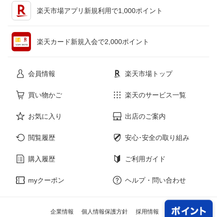
キッチン用品・食器・調理器具
テレビゲーム
楽天市場アプリ新規利用で1,000ポイント
ペット・ペットグッズ
CD・DVD
楽天カード新規入会で2,000ポイント
花・ガーデン・DIY
ホビー
会員情報
楽天市場トップ
サービス・リフォーム
楽器・音響機器
買い物かご
楽天のサービス一覧
お気に入り
出店のご案内
本・雑誌・コミック
閲覧履歴
安心･安全の取り組み
購入履歴
ご利用ガイド
myクーポン
ヘルプ・問い合わせ
企業情報
個人情報保護方針
採用情報