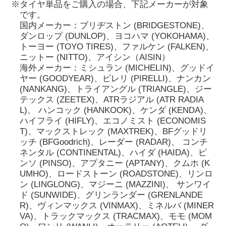
※タイヤ単品をご購入の場合、下記メーカーが対象
です。
国内メーカー：ブリヂストン (BRIDGESTONE)、
ダンロップ (DUNLOP)、ヨコハマ (YOKOHAMA)、
トーヨー (TOYO TIRES)、ファルケン (FALKEN)、
ニットー (NITTO)、アイシン（AISIN）
海外メーカー：ミシュラン (MICHELIN)、グッドイ
ヤー (GOODYEAR)、ピレリ (PIRELLI)、ナンカン
(NANKANG)、トライアングル (TRIANGLE)、ジー
テックス (ZEETEX)、ATRラジアル (ATR RADIA
L)、 ハンコック (HANKOOK)、ケンダ (KENDA)、
ハイフライ (HIFLY)、エコノミスト (ECONOMIS
T)、マックストレック (MAXTREK)、BFグッドリ
ッチ (BFGoodrich)、レーダー (RADAR)、 コンチ
ネンタル (CONTINENTAL)、ハイダ (HAIDA)、ピ
ンソ (PINSO)、アプタニー (APTANY)、クムホ (K
UMHO)、ロードストーン (ROADSTONE)、リンロ
ン (LINGLONG)、マジーニ (MAZZINI)、 サンワイ
ド (SUNWIDE)、グリンランダー (GRENLANDE
R)、ヴィンマックス (VINMAX)、ミネルバ (MINER
VA)、トラックマックス (TRACMAX)、モモ (MOM