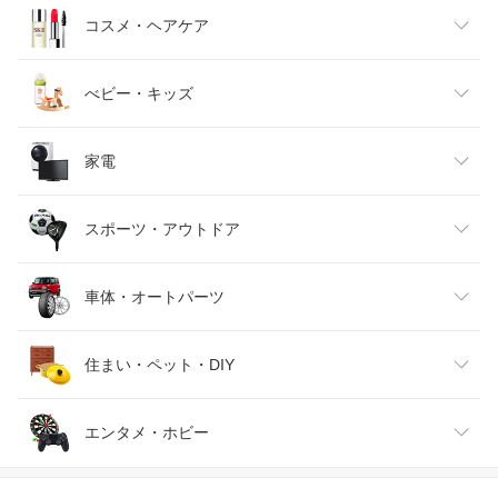
キッズファッション
スイーツ・お菓子
日用品雑貨・文房具・手芸
コスメ・ヘアケア
ベビーファッション
水・ソフトドリンク
ダイエット・健康
美容・コスメ・香水
べビー・キッズ
インナー・下着・ナイトウェア
ビール・洋酒
医薬品・コンタクト・介護
キッズ・ベビー・マタニティ
家電
バッグ・小物・ブランド雑貨
ワイン
おもちゃ
家電
スポーツ・アウトドア
靴
日本酒・焼酎
TV・オーディオ・カメラ
スポーツ・アウトドア
車体・オートパーツ
腕時計
スマートフォン・タブレット
ゴルフ
車用品・バイク用品
住まい・ペット・DIY
ジュエリー・アクセサリー
パソコン・周辺機器
車・バイク
インテリア・寝具・収納
エンタメ・ホビー