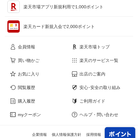
キッチン用品・食器・調理器具
テレビゲーム
楽天市場アプリ新規利用で1,000ポイント
ペット・ペットグッズ
CD・DVD
楽天カード新規入会で2,000ポイント
花・ガーデン・DIY
ホビー
会員情報
楽天市場トップ
サービス・リフォーム
楽器・音響機器
買い物かご
楽天のサービス一覧
お気に入り
出店のご案内
本・雑誌・コミック
閲覧履歴
安心･安全の取り組み
購入履歴
ご利用ガイド
myクーポン
ヘルプ・問い合わせ
企業情報
個人情報保護方針
採用情報