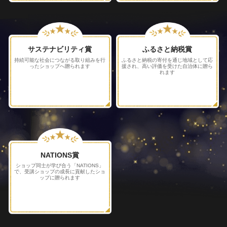
サステナビリティ賞
ふるさと納税賞
持続可能な社会につながる取り組みを行
ふるさと納税の寄付を通じ地域として
応
ったショップへ贈られます
援され、高い評価を受けた自治体に
贈ら
れます
NATIONS賞
ショップ同士が学び合う「NATIONS」
で、受講ショップの成長に貢献したショ
ップに贈られます