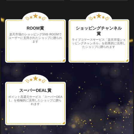
ROOM賞
ショッピングチャンネル
賞
楽天市場のショッピングSNS ROOMで
ユーザーに支持されたショップに贈られ
ライブコマースサービス「楽天市場ショ
ます
ッピングチャンネル」
を効果的に活用し
たショップに贈られます
スーパーDEAL賞
ポイント高還元サービス
「スーパーDEA
L」を積極的に
活用したショップに贈ら
れます