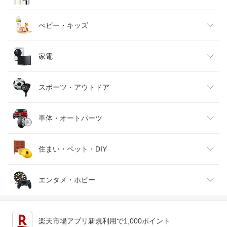
ベビーファッション
水・ソフトドリンク
ダイエット・健康
美容・コスメ・香水
べビー・キッズ
インナー・下着・ナイトウェア
ビール・洋酒
医薬品・コンタクト・介護
キッズ・ベビー・マタニティ
家電
バッグ・小物・ブランド雑貨
ワイン
おもちゃ
家電
スポーツ・アウトドア
靴
日本酒・焼酎
TV・オーディオ・カメラ
スポーツ・アウトドア
車体・オートパーツ
腕時計
スマートフォン・タブレット
ゴルフ
車用品・バイク用品
住まい・ペット・DIY
ジュエリー・アクセサリー
パソコン・周辺機器
車・バイク
インテリア・寝具・収納
エンタメ・ホビー
キッチン用品・食器・調理器具
テレビゲーム
楽天市場アプリ新規利用で1,000ポイント