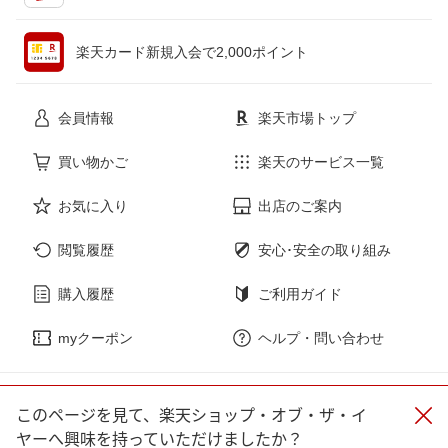
ペット・ペットグッズ
CD・DVD
楽天カード新規入会で2,000ポイント
花・ガーデン・DIY
ホビー
会員情報
楽天市場トップ
サービス・リフォーム
楽器・音響機器
買い物かご
楽天のサービス一覧
お気に入り
出店のご案内
本・雑誌・コミック
閲覧履歴
安心･安全の取り組み
購入履歴
ご利用ガイド
myクーポン
ヘルプ・問い合わせ
企業情報
個人情報保護方針
採用情報
このページを見て、楽天ショップ・オブ・ザ・イ
ヤーへ興味を持っていただけましたか？