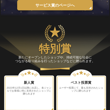
サービス賞のページへ
特別賞
新たにオープンしたショップや、持続可能な社会に
つながる取り組みを行ったショップなどに贈られます。
新人賞
ベスト投票賞
2023年12月1日以降に出店し、
各ジャン
ユーザー投票にて、
最も支持されたショ
ルでお客様に特に支持された
ショップに
ップに贈られます
贈られます