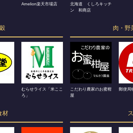
Amelion楽天市場店
北海道 くしろキッチ
ン 和商店
穀
肉・野
むらせライス「米ここ
こだわり農家のお蜜柑
郵便局
ろ」
屋
食材