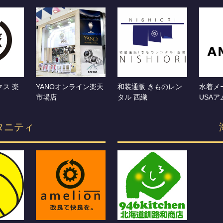
ス 楽
YANOオンライン楽天
和装通販 きものレン
水着メ
市場店
タル 西織
USAア
タニティ