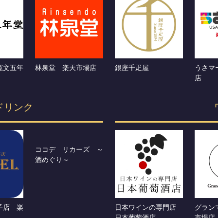
寛文五年
林泉堂 楽天市場店
銀座千疋屋
うさマ
店
ドリンク
ココデ リカーズ ～
酒めぐり～
子店 楽
日本ワインの専門店
グラン
日本葡萄酒店
市場店