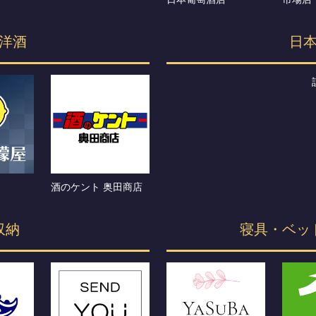
洋酒
日
酒のケント 奥田商店
収納
寝具・ベッ