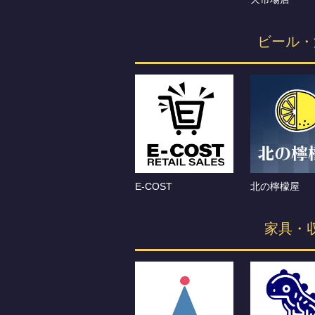
ビール・
E-COST
北の檸檬屋
家具・