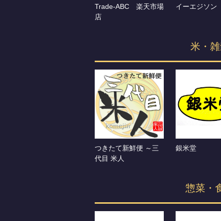
Trade-ABC 楽天市場
イーエジソン
店
米・雑
つきたて新鮮便 ～三
銀米堂
代目 米人
惣菜・