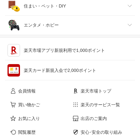
腕時計
スマートフォン・タブレット
ゴルフ
車用品・バイク用品
住まい・ペット・DIY
ジュエリー・アクセサリー
パソコン・周辺機器
車・バイク
インテリア・寝具・収納
エンタメ・ホビー
キッチン用品・食器・調理器具
テレビゲーム
楽天市場アプリ新規利用で1,000ポイント
ペット・ペットグッズ
CD・DVD
楽天カード新規入会で2,000ポイント
花・ガーデン・DIY
ホビー
会員情報
楽天市場トップ
サービス・リフォーム
楽器・音響機器
買い物かご
楽天のサービス一覧
お気に入り
出店のご案内
本・雑誌・コミック
閲覧履歴
安心･安全の取り組み