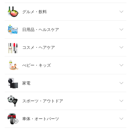
レディースファッション
グルメ・飲料
メンズファッション
食品
日用品・ヘルスケア
キッズファッション
スイーツ・お菓子
日用品雑貨・文房具・手芸
コスメ・ヘアケア
ベビーファッション
水・ソフトドリンク
ダイエット・健康
美容・コスメ・香水
べビー・キッズ
インナー・下着・ナイトウェア
ビール・洋酒
医薬品・コンタクト・介護
キッズ・ベビー・マタニティ
家電
バッグ・小物・ブランド雑貨
ワイン
おもちゃ
家電
スポーツ・アウトドア
靴
日本酒・焼酎
TV・オーディオ・カメラ
スポーツ・アウトドア
車体・オートパーツ