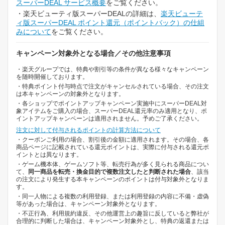
スーパーDEAL サービス概要
をご覧ください。
・楽天ビューティ版スーパーDEALの詳細は、
楽天ビューテ
ィ版スーパーDEAL ポイント還元（ポイントバック）の仕組
みについて
をご覧ください。
キャンペーン対象外となる場合／その他注意事項
・楽天グループでは、特典や割引等の条件が異なる様々なキャンペーン
を随時開催しております。
・特典ポイント付与時点で注文がキャンセルされている場合、その注文
は本キャンペーンの対象外となります。
・各ショップでポイントアップキャンペーン実施中にスーパーDEAL対
象アイテムをご購入の場合、スーパーDEAL還元率のみ適用となり、ポ
イントアップキャンペーンは適用されません。予めご了承ください。
注文に対して付与されるポイントの計算方法について
・クーポンご利用の場合、割引後の金額に適用されます。その場合、各
商品ページに記載されている還元ポイントは、実際に付与される還元ポ
イントとは異なります。
・ゲーム機本体、ゲームソフト等、転売行為が多く見られる商品につい
て、
同一商品を転売・換金目的で複数注文したと判断された場合
、該当
の注文により発生する本キャンペーンのポイントは付与対象外となりま
す。
・同一人物による複数の利用登録、または利用登録の内容に不備・虚偽
等があった場合は、キャンペーン対象外となります。
・不正行為、利用規約違反、その他運営上の趣旨に反していると弊社が
合理的に判断した場合は、キャンペーン対象外とし、特典の返還または