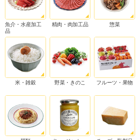
魚介・水産加工
精肉・肉加工品
惣菜
品
米・雑穀
野菜・きのこ
フルーツ・果物