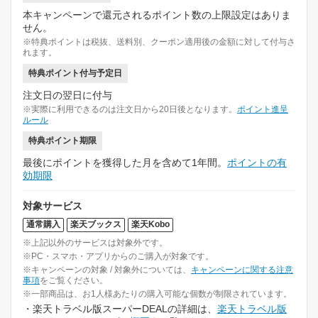
本キャンペーンで還元されるポイント数の上限設定はありま
せん。
※特典ポイントは税抜、送料別、クーポン適用後の金額に対して付与さ
れます。
特典ポイント付与予定日
注文日の翌日に付与
※実際に利用できるのは注文日から20日後となります。
ポイント進呈
ルール
特典ポイント期限
最後にポイントを獲得した月を含めて1年間。
ポイントの有
効期限
対象サービス
通常購入
楽天ブックス
楽天Kobo
※上記以外のサービスは対象外です。
※PC・スマホ・アプリからのご購入が対象です。
※キャンペーンの対象 / 対象外については、
キャンペーンに関する注意
事項
をご覧ください。
※一部商品は、お1人様あたりの購入可能な個数が制限されています。
・楽天トラベル版スーパーDEALの詳細は、
楽天トラベル版