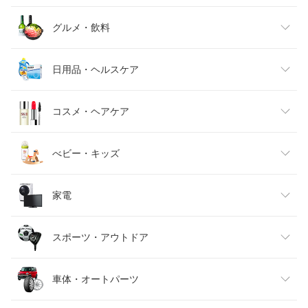
レディースファッション
グルメ・飲料
メンズファッション
食品
日用品・ヘルスケア
キッズファッション
スイーツ・お菓子
日用品雑貨・文房具・手芸
コスメ・ヘアケア
ベビーファッション
水・ソフトドリンク
ダイエット・健康
美容・コスメ・香水
べビー・キッズ
インナー・下着・ナイトウェア
ビール・洋酒
医薬品・コンタクト・介護
キッズ・ベビー・マタニティ
家電
バッグ・小物・ブランド雑貨
ワイン
おもちゃ
家電
スポーツ・アウトドア
靴
日本酒・焼酎
TV・オーディオ・カメラ
スポーツ・アウトドア
車体・オートパーツ