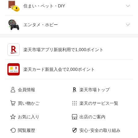
腕時計
スマートフォン・タブレット
ゴルフ
車用品・バイク用品
住まい・ペット・DIY
ジュエリー・アクセサリー
パソコン・周辺機器
車・バイク
インテリア・寝具・収納
エンタメ・ホビー
キッチン用品・食器・調理器具
テレビゲーム
楽天市場アプリ新規利用で1,000ポイント
ペット・ペットグッズ
CD・DVD
楽天カード新規入会で2,000ポイント
花・ガーデン・DIY
ホビー
会員情報
楽天市場トップ
サービス・リフォーム
楽器・音響機器
買い物かご
楽天のサービス一覧
お気に入り
出店のご案内
本・雑誌・コミック
閲覧履歴
安心･安全の取り組み