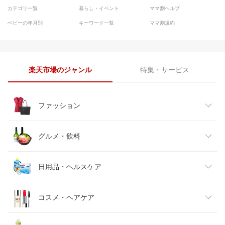
カテゴリ一覧
暮らし・イベント
ママ割ヘルプ
ベビーの年月別
キーワード一覧
ママ割規約
楽天市場のジャンル
特集・サービス
ファッション
レディースファッション
グルメ・飲料
メンズファッション
食品
日用品・ヘルスケア
キッズファッション
スイーツ・お菓子
日用品雑貨・文房具・手芸
コスメ・ヘアケア