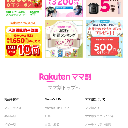
ママ割トップへ
商品を探す
Mama's Life
ママ割について
マタニティ期
Mama's Lifeトップ
ママ割とは
出産時期
妊娠
ママ割プログラム登録
ベビー期
出産・産後
メールマガジン購読