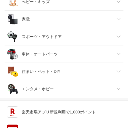
ベビーファッション
水・ソフトドリンク
ダイエット・健康
美容・コスメ・香水
べビー・キッズ
インナー・下着・ナイトウェア
ビール・洋酒
医薬品・コンタクト・介護
キッズ・ベビー・マタニティ
家電
バッグ・小物・ブランド雑貨
ワイン
おもちゃ
家電
スポーツ・アウトドア
靴
日本酒・焼酎
TV・オーディオ・カメラ
スポーツ・アウトドア
車体・オートパーツ
腕時計
スマートフォン・タブレット
ゴルフ
車用品・バイク用品
住まい・ペット・DIY
ジュエリー・アクセサリー
パソコン・周辺機器
車・バイク
インテリア・寝具・収納
エンタメ・ホビー
キッチン用品・食器・調理器具
テレビゲーム
楽天市場アプリ新規利用で1,000ポイント
ペット・ペットグッズ
CD・DVD