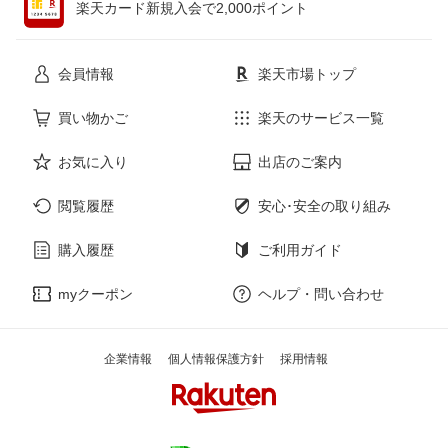
楽天カード新規入会で2,000ポイント
花・ガーデン・DIY
ホビー
会員情報
楽天市場トップ
サービス・リフォーム
楽器・音響機器
買い物かご
楽天のサービス一覧
お気に入り
出店のご案内
本・雑誌・コミック
閲覧履歴
安心･安全の取り組み
購入履歴
ご利用ガイド
myクーポン
ヘルプ・問い合わせ
企業情報
個人情報保護方針
採用情報