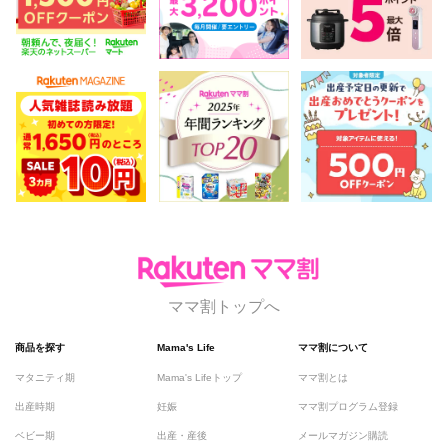
ママ割トップへ
商品を探す
Mama's Life
ママ割について
マタニティ期
Mama's Lifeトップ
ママ割とは
出産時期
妊娠
ママ割プログラム登録
ベビー期
出産・産後
メールマガジン購読