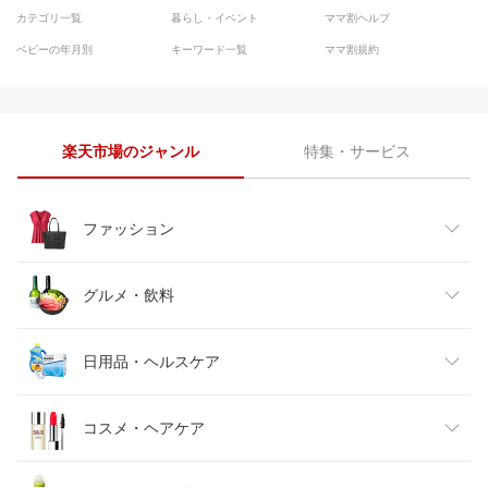
カテゴリ一覧
暮らし・イベント
ママ割ヘルプ
ベビーの年月別
キーワード一覧
ママ割規約
楽天市場のジャンル
特集・サービス
ファッション
レディースファッション
グルメ・飲料
メンズファッション
食品
日用品・ヘルスケア
キッズファッション
スイーツ・お菓子
日用品雑貨・文房具・手芸
コスメ・ヘアケア