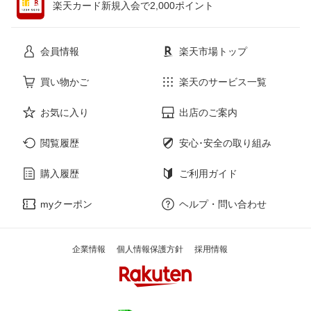
楽天カード新規入会で2,000ポイント
花・ガーデン・DIY
ホビー
会員情報
楽天市場トップ
サービス・リフォーム
楽器・音響機器
買い物かご
楽天のサービス一覧
お気に入り
出店のご案内
本・雑誌・コミック
閲覧履歴
安心･安全の取り組み
購入履歴
ご利用ガイド
myクーポン
ヘルプ・問い合わせ
企業情報
個人情報保護方針
採用情報