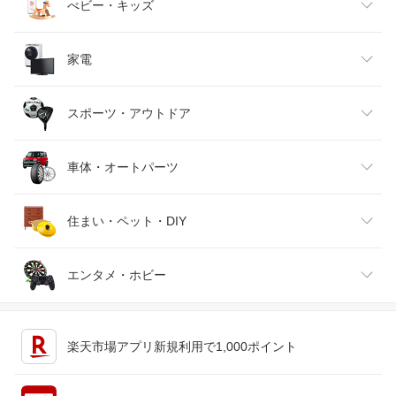
ベビーファッション
水・ソフトドリンク
ダイエット・健康
美容・コスメ・香水
べビー・キッズ
インナー・下着・ナイトウェア
ビール・洋酒
医薬品・コンタクト・介護
キッズ・ベビー・マタニティ
家電
バッグ・小物・ブランド雑貨
ワイン
おもちゃ
家電
スポーツ・アウトドア
靴
日本酒・焼酎
TV・オーディオ・カメラ
スポーツ・アウトドア
車体・オートパーツ
腕時計
スマートフォン・タブレット
ゴルフ
車用品・バイク用品
住まい・ペット・DIY
ジュエリー・アクセサリー
パソコン・周辺機器
車・バイク
インテリア・寝具・収納
エンタメ・ホビー
キッチン用品・食器・調理器具
テレビゲーム
楽天市場アプリ新規利用で1,000ポイント
ペット・ペットグッズ
CD・DVD