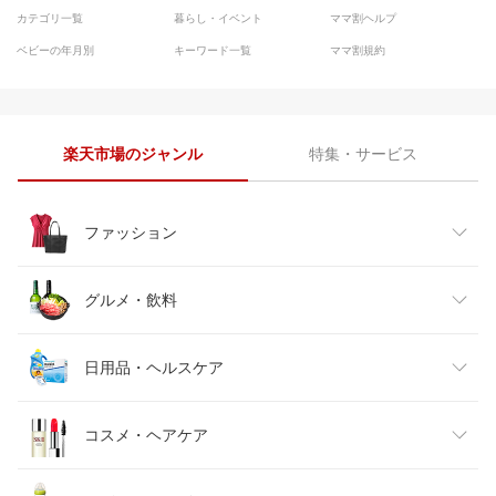
カテゴリ一覧
暮らし・イベント
ママ割ヘルプ
ベビーの年月別
キーワード一覧
ママ割規約
楽天市場のジャンル
特集・サービス
ファッション
レディースファッション
グルメ・飲料
メンズファッション
食品
日用品・ヘルスケア
キッズファッション
スイーツ・お菓子
日用品雑貨・文房具・手芸
コスメ・ヘアケア