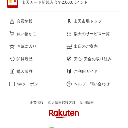
楽天カード新規入会で2,000ポイント
花・ガーデン・DIY
ホビー
会員情報
楽天市場トップ
サービス・リフォーム
楽器・音響機器
買い物かご
楽天のサービス一覧
お気に入り
出店のご案内
本・雑誌・コミック
閲覧履歴
安心･安全の取り組み
購入履歴
ご利用ガイド
myクーポン
ヘルプ・問い合わせ
企業情報
個人情報保護方針
採用情報