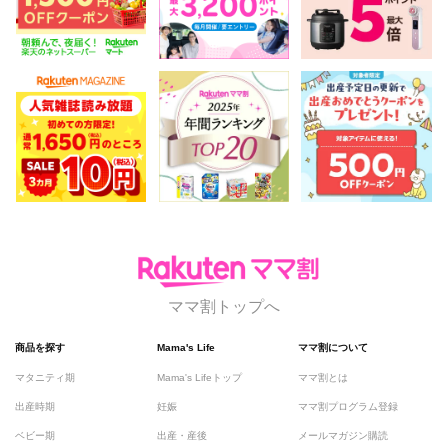
ママ割トップへ
商品を探す
Mama's Life
ママ割について
マタニティ期
Mama's Lifeトップ
ママ割とは
出産時期
妊娠
ママ割プログラム登録
ベビー期
出産・産後
メールマガジン購読