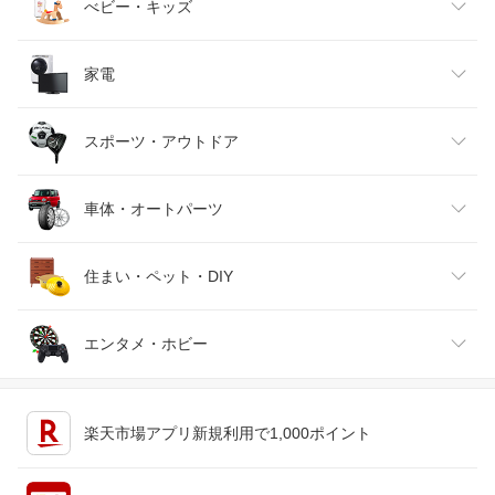
ベビーファッション
水・ソフトドリンク
ダイエット・健康
美容・コスメ・香水
べビー・キッズ
インナー・下着・ナイトウェア
ビール・洋酒
医薬品・コンタクト・介護
キッズ・ベビー・マタニティ
家電
バッグ・小物・ブランド雑貨
ワイン
おもちゃ
家電
スポーツ・アウトドア
靴
日本酒・焼酎
TV・オーディオ・カメラ
スポーツ・アウトドア
車体・オートパーツ
腕時計
スマートフォン・タブレット
ゴルフ
車用品・バイク用品
住まい・ペット・DIY
ジュエリー・アクセサリー
パソコン・周辺機器
車・バイク
インテリア・寝具・収納
エンタメ・ホビー
キッチン用品・食器・調理器具
テレビゲーム
楽天市場アプリ新規利用で1,000ポイント
ペット・ペットグッズ
CD・DVD