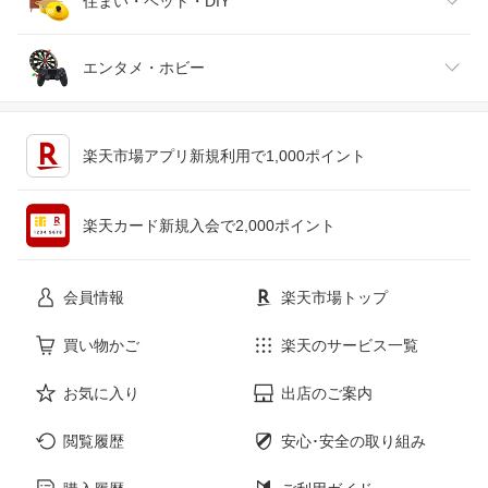
腕時計
スマートフォン・タブレット
ゴルフ
車用品・バイク用品
住まい・ペット・DIY
ジュエリー・アクセサリー
パソコン・周辺機器
車・バイク
インテリア・寝具・収納
エンタメ・ホビー
キッチン用品・食器・調理器具
テレビゲーム
楽天市場アプリ新規利用で1,000ポイント
ペット・ペットグッズ
CD・DVD
楽天カード新規入会で2,000ポイント
花・ガーデン・DIY
ホビー
会員情報
楽天市場トップ
サービス・リフォーム
楽器・音響機器
買い物かご
楽天のサービス一覧
お気に入り
出店のご案内
本・雑誌・コミック
閲覧履歴
安心･安全の取り組み