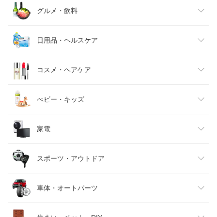
レディースファッション
グルメ・飲料
メンズファッション
食品
日用品・ヘルスケア
キッズファッション
スイーツ・お菓子
日用品雑貨・文房具・手芸
コスメ・ヘアケア
ベビーファッション
水・ソフトドリンク
ダイエット・健康
美容・コスメ・香水
べビー・キッズ
インナー・下着・ナイトウェア
ビール・洋酒
医薬品・コンタクト・介護
キッズ・ベビー・マタニティ
家電
バッグ・小物・ブランド雑貨
ワイン
おもちゃ
家電
スポーツ・アウトドア
靴
日本酒・焼酎
TV・オーディオ・カメラ
スポーツ・アウトドア
車体・オートパーツ