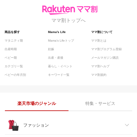
ママ割トップへ
商品を探す
Mama's Life
ママ割について
マタニティ期
Mama's Lifeトップ
ママ割とは
出産時期
妊娠
ママ割プログラム登録
ベビー期
出産・産後
メールマガジン購読
カテゴリ一覧
暮らし・イベント
ママ割ヘルプ
ベビーの年月別
キーワード一覧
ママ割規約
楽天市場のジャンル
特集・サービス
ファッション