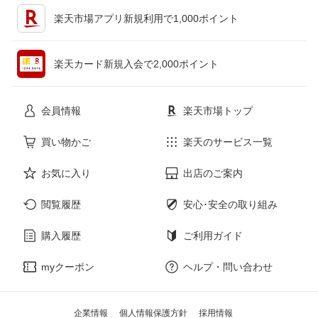
キッチン用品・食器・調理器具
テレビゲーム
楽天市場アプリ新規利用で1,000ポイント
ペット・ペットグッズ
CD・DVD
楽天カード新規入会で2,000ポイント
花・ガーデン・DIY
ホビー
会員情報
楽天市場トップ
サービス・リフォーム
楽器・音響機器
買い物かご
楽天のサービス一覧
お気に入り
出店のご案内
本・雑誌・コミック
閲覧履歴
安心･安全の取り組み
購入履歴
ご利用ガイド
myクーポン
ヘルプ・問い合わせ
企業情報
個人情報保護方針
採用情報