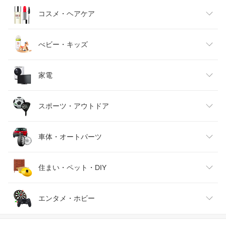
キッズファッション
スイーツ・お菓子
日用品雑貨・文房具・手芸
コスメ・ヘアケア
ベビーファッション
水・ソフトドリンク
ダイエット・健康
美容・コスメ・香水
べビー・キッズ
インナー・下着・ナイトウェア
ビール・洋酒
医薬品・コンタクト・介護
キッズ・ベビー・マタニティ
家電
バッグ・小物・ブランド雑貨
ワイン
おもちゃ
家電
スポーツ・アウトドア
靴
日本酒・焼酎
TV・オーディオ・カメラ
スポーツ・アウトドア
車体・オートパーツ
腕時計
スマートフォン・タブレット
ゴルフ
車用品・バイク用品
住まい・ペット・DIY
ジュエリー・アクセサリー
パソコン・周辺機器
車・バイク
インテリア・寝具・収納
エンタメ・ホビー