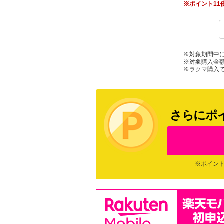
※ポイント1
※対象期間中
※対象購入金
※ラクマ購入で
さらにポ
※ポイント
お買い物マラソン&
×