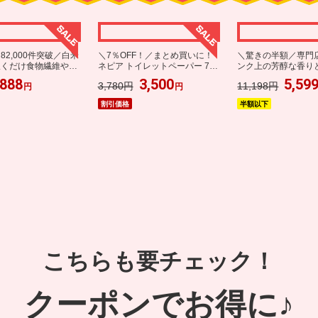
詳細を見る
82,000件突破／白米
＼7％OFF！／まとめ買いに！
＼驚きの半額／専門
炊くだけ食物繊維やミ
ネピア トイレットペーパー 72
ンク上の芳醇な香り
富な栄養満点ご飯
ロール
の金と銀の濃い味珈
888
3,500
5,59
3,780円
11,198円
円
円
※楽天IDを使用せずに楽天モバイルに申し
割引価格
半額以下
プグレード
することにより、当月から本
※ポイント最大49.5倍を達成するためには
トリーが必要です。
詳細を見る
こちらも要チェック！
クーポンでお得に♪