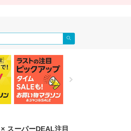
検索
× スーパーDEAL注目