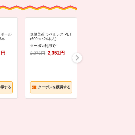
イボール
爽健美茶 ラベルレス PET
48本
(600ml×24本入)
クーポン利用で
9
円
2,352
円
2,376円
キリン 本搾り グレープフ
ルーツ 350ml×1ケース/2
4本
クーポン利用で
3,447
円
3,457円
獲得する
クーポンを獲得する
クーポンを獲得する