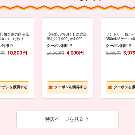
蓄♪格之進の国産原
【衝撃60％OFF】鹿児島
サントリー 角ハ
添加のこだわりハ
黒毛和牛900gが4,000
350ml×2ケース/
グ缶詰12個★期間
円！100gあたり445円の
ン利用で
クーポン利用で
クーポン利用で
％OFF
超特価！
10,800
円
4,000
円
8,97
0円
10,000円
8,989円
ーポンを獲得する
クーポンを獲得する
クーポンを
特設ページを見る