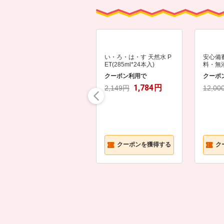
い・ろ・は・す 天然水 P
安心備
ET(285ml*24本入)
料・無
ンバー
クーポン利用で
クーポ
限定10
1,784
円
2,149円
12,00
クーポンを獲得する
ク