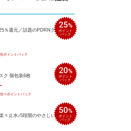
25
%
25％還元／話題のPDRNクレンジン
ポイント
バック
当
ポイントバック
20
%
スク 個包装6枚
ポイント
バック
〜
当
〜ポイントバック
50
%
転で楽々止水♪5段階のやさしい肌髪ケア
ポイント
バック