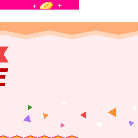
定
イント
SPU
でポイントアップ！