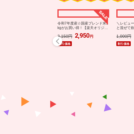
キャンペーン
令和7年度産☆国産ブレンド米5
＼レビュー
kgがお買い得！【楽天オリジナ
と混ぜて
ル】
ネラル豊
2,950
3,150円
1,000円
円
割引価格
割引価格