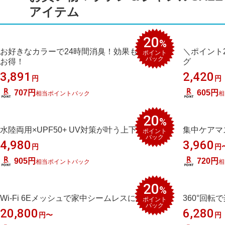
アイテム
20
%
お好きなカラーで24時間消臭！効果も半永久で
＼ポイント
ポイント
バック
お得！
グ
3,891
2,420
円
円
707円
605円
相当
ポイントバック
相
20
%
水陸両用×UPF50+ UV対策が叶う上下セット
集中ケアマ
ポイント
バック
4,980
3,960
円
円
905円
720円
相当
ポイントバック
相
20
%
Wi-Fi 6Eメッシュで家中シームレスに接続♪
360°回
ポイント
バック
20,800
6,280
円〜
円