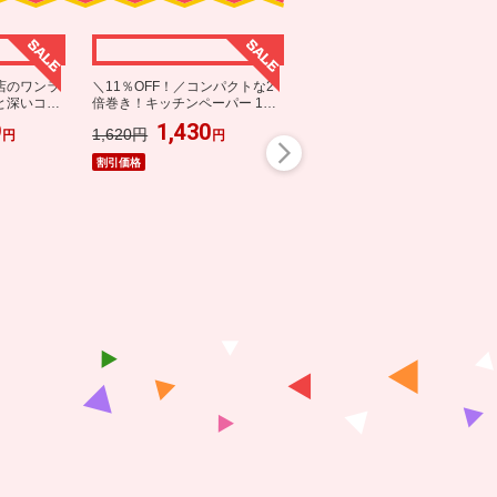
店のワンラ
＼11％OFF！／コンパクトな2
と深いコク
倍巻き！キッチンペーパー 12
琲福袋
ロール
9
1,430
1,620円
円
円
込みをした場合、月末までに楽天会員へ
アッ
割引価格
特典の対象
レビュー累計1.2万件 無香料の
SPU対象の一部サービスにおいて別途エン
国産エプソムソルト入浴剤で汗
ばむ肌もすっきり
1,235
1,462円
円
割引価格