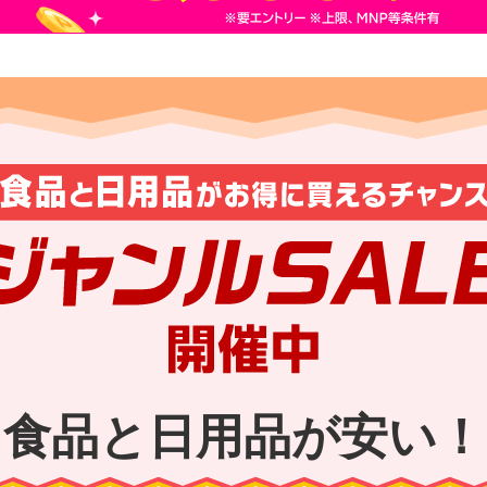
マ
数がポイント倍率に！
円（税込）以上のお買い物
対象アイテム限
エントリー
でポ
各ショップ個別設定
でポイントアップ！
まわりとは？
食品と日用品が安い！
入で
アップ