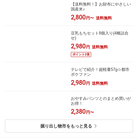
【送料無料！】お財布にやさしい
国産米♪
2,800
円〜
送料無料
豆乳もちセット8個入り(4種詰合
せ)
2,980
円
送料無料
ポイント2倍
テレビで紹介！超軽量57g☆都市
ポケファン
2,980
円
送料無料
おやすみパンツとのまとめ買いが
お得！
2,380
円〜
掘り出し物市をもっと見る