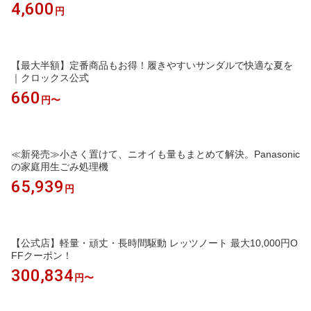
4,600
円
【最大半額】定番商品もお得！履きやすいサンダルで快適な夏を
｜クロックス公式
660
円〜
≪新発売≫小さく置けて、ニオイも量もまとめて解決。Panasonic
の家庭用生ごみ処理機
65,939
円
【公式店】軽量・頑丈・長時間駆動 レッツノート 最大10,000円O
FFクーポン！
300,834
円〜