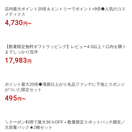
店内最大ポイント20倍＆エントリーでポイント+9倍◆人気のコス
メティクス
4,730
円〜
【数量限定無料ギフトラッピング】レビュー4.5以上！口内を隅々
までしっかり洗浄
17,983
円
ポイント最大20倍◆薄膜仕上がり名品ファンデに下地とスポンジ
がついた限定セット
495
円〜
＼クーポン利用で最大36％OFF＋数量限定スポットパッチ贈呈／
大容量パック★2種セット