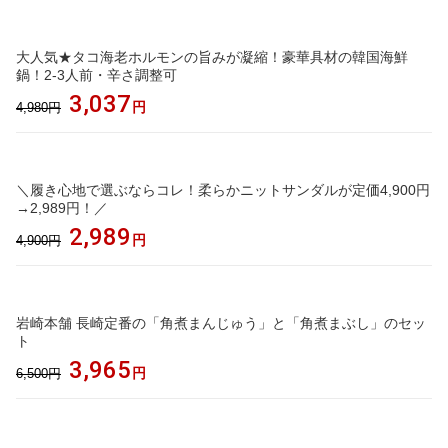
大人気★タコ海老ホルモンの旨みが凝縮！豪華具材の韓国海鮮
鍋！2-3人前・辛さ調整可
3,037
円
4,980円
＼履き心地で選ぶならコレ！柔らかニットサンダルが定価4,900円
→2,989円！／
2,989
円
4,900円
岩崎本舗 長崎定番の「角煮まんじゅう」と「角煮まぶし」のセッ
ト
3,965
円
6,500円