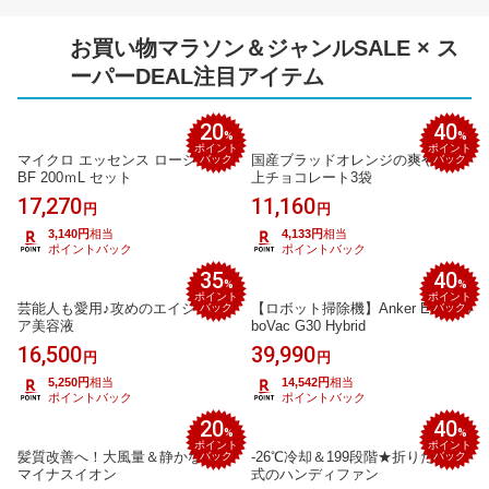
お買い物マラソン＆ジャンルSALE × ス
ーパーDEAL注目アイテム
20
40
%
%
ポイント
ポイント
マイクロ エッセンス ローション
国産ブラッドオレンジの爽やか極
バック
バック
BF 200ｍL セット
上チョコレート3袋
17,270
11,160
円
円
3,140円
相当
4,133円
相当
ポイントバック
ポイントバック
35
40
%
%
ポイント
ポイント
芸能人も愛用♪攻めのエイジングケ
【ロボット掃除機】Anker Eufy Ro
バック
バック
ア美容液
boVac G30 Hybrid
16,500
39,990
円
円
5,250円
相当
14,542円
相当
ポイントバック
ポイントバック
20
40
%
%
ポイント
ポイント
髪質改善へ！大風量＆静かな速乾
-26℃冷却＆199段階★折りたたみ
バック
バック
マイナスイオン
式のハンディファン