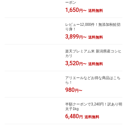
ーポン
1,650
円〜
送料無料
レビュー12,000件！無添加秋鮭切
り身！
3,899
円〜
送料無料
楽天プレミアム米 新潟県産コシヒ
カリ
3,520
円〜
送料無料
アリエールなどお得な商品はこち
ら！
980
円〜
半額クーポンで3,240円！訳あり明
太子1kg
6,480
円
送料無料