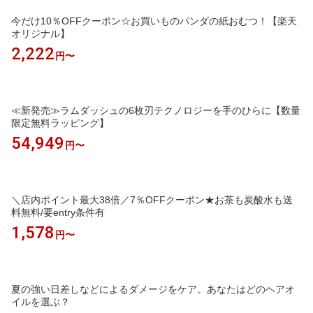
今だけ10％OFFクーポン☆お買いものパンダの紙おむつ！【楽天
オリジナル】
2,222
円〜
≪新発売≫ラムダッシュの6枚刃テクノロジーを手のひらに【数量
限定無料ラッピング】
54,949
円〜
＼店内ポイント最大38倍／7％OFFクーポン★お茶も炭酸水も送
料無料/要entry条件有
1,578
円〜
夏の強い日差しなどによるダメージをケア。あなたはどのヘアオ
イルを選ぶ？