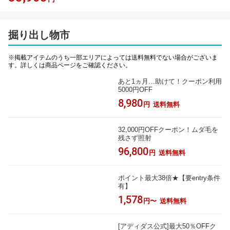
掘り出し物市
※掲載アイテムのうち一部エリアによっては送料無料でない場合がございま
す。詳しくは商品ページをご確認ください。
あと1ヵ月…助けて！クーポン利用
5000円OFF
8,980
円
送料無料
32,000円OFFクーポン！ムダ毛を
残さず照射
96,800
円
送料無料
ポイント最大38倍★【要entry条件
有】
1,578
円〜
送料無料
[アディダス公式]最大50％OFFク