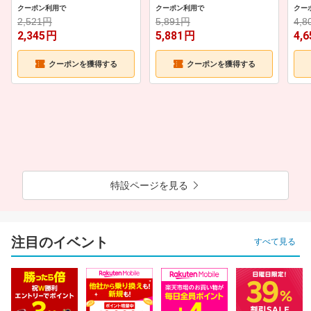
名湖
クーポン利用で
クーポン利用で
クー
2,521円
5,891円
4,
2,345
円
5,881
円
4,6
※楽天IDを使用せずに楽天モバイルに申し込みをした場合、月末までに楽天会員へ
ア
クーポンを獲得する
クーポンを獲得する
ップグレード
することにより、当月から本特典の対象
※ポイント最大49.5倍を達成するためにはSPU対象の一部サービスにおいて別途エン
トリーが必要です。
詳細を見る
特設ページを見る
注目のイベント
すべて見る