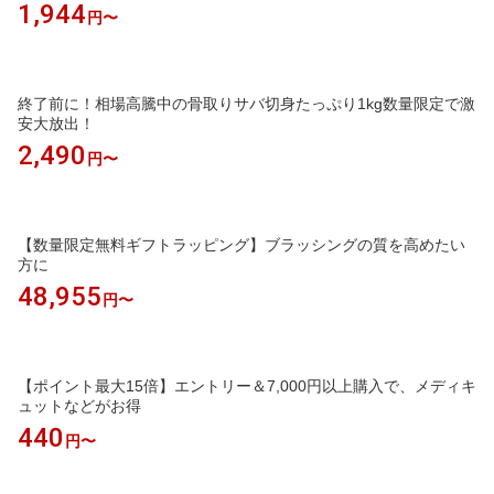
1,944
円〜
終了前に！相場高騰中の骨取りサバ切身たっぷり1kg数量限定で激
安大放出！
2,490
円〜
【数量限定無料ギフトラッピング】ブラッシングの質を高めたい
方に
48,955
円〜
【ポイント最大15倍】エントリー＆7,000円以上購入で、メディキ
ュットなどがお得
440
円〜