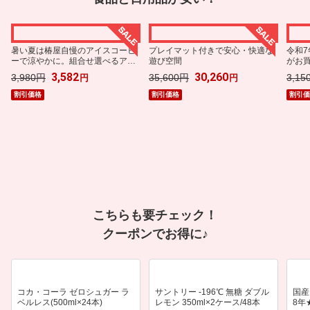
ラクマ購入で
ポイントアップ
キャンペーン詳細を見る
暑い夏は椿屋自慢のアイスコーヒ
プレイマット付きで安心・快適な
令和7
ーで涼やかに。組合せ選べるアイ
遊び空間
がお
スコーヒー2本セット
3,582
30,260
3,980円
35,600円
3,15
円
円
割引価格
割引価格
割引
対象アイテム限定
エントリー
でポイント
各ショップ個別設定
SPU
でポイントアップ！
でポイントアップ！
こちらも要チェック！
クーポンでお得に♪
コカ・コーラ ゼロシュガー ラ
サントリー -196℃ 無糖 ダブル
国産
ベルレス(500ml×24本)
レモン 350ml×2ケース/48本
8年