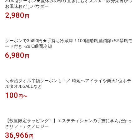
20％引クーポン★夏休みの作り置きにもオススメ！鉄分栄養かつ
お風味おだしパウダー
2,980
円
クーポンで3,490円★手持ち冷蔵庫！100段階風量調節+SP暴風モ
ード付き -28℃瞬間冷却
6,980
円
＼今治タオル半額クーポンも！／ 時短ヘアドライや楽天1位ホテ
ルタオルSALEなど
100
円〜
【数量限定ラッピング！】エステティシャンの手技に学んだかっ
さリフトテクノロジー
36,966
円