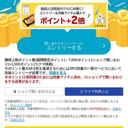
買いまわりキャンペーンに
エントリーする
獲得上限ポイント数(期間限定ポイント)：7,000ポイント(ショップ買いまわ
り)+1,500ポイント(ラクマ特典)
※ポイント最大49.5倍を達成するためにはSPU対象の一部サービスにおいて
別途エントリーが必要です。
詳細を見る
※ポイント11倍到達のためには対象アイテム含め、11ショップで買いまわり
をする必要があります。
ショップ買いまわりとは
ラクマ特典とは
※対象期間中にエントリーすれば、エントリー前のお買い物も買いまわりの対象となりま
す。(
エントリー履歴
)
※対象購入金額：対象期間中の1ショップでのお買い物合計金額
1,000円(税込)以上
。
詳細を
見る
※ラクマ購入で+1倍(ラクマ特典)分には別で達成条件および獲得上限ポイント数がありま
す。
詳細を見る