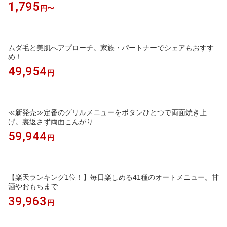
1,795
円〜
ムダ毛と美肌へアプローチ。家族・パートナーでシェアもおすす
め！
49,954
円
≪新発売≫定番のグリルメニューをボタンひとつで両面焼き上
げ。裏返さず両面こんがり
59,944
円
【楽天ランキング1位！】毎日楽しめる41種のオートメニュー。甘
酒やおもちまで
39,963
円