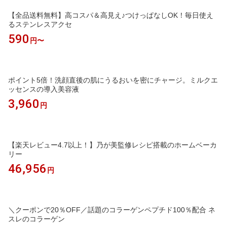
【全品送料無料】高コスパ＆高見え♪つけっぱなしOK！毎日使え
るステンレスアクセ
590
円〜
ポイント5倍！洗顔直後の肌にうるおいを密にチャージ。ミルクエ
ッセンスの導入美容液
3,960
円
【楽天レビュー4.7以上！】乃が美監修レシピ搭載のホームベーカ
リー
46,956
円
＼クーポンで20％OFF／話題のコラーゲンペプチド100％配合 ネ
スレのコラーゲン