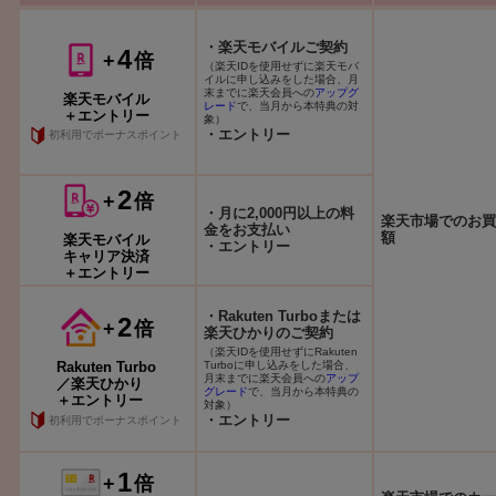
・楽天モバイルご契約
4
+
倍
（楽天IDを使用せずに楽天モバ
イルに申し込みをした場合、月
末までに楽天会員への
アップグ
楽天モバイル
レード
で、当月から本特典の対
＋エントリー
象）
・エントリー
初利用でボーナスポイント
2
+
倍
・月に2,000円以上の料
楽天市場でのお買
金をお支払い
額
楽天モバイル
・エントリー
キャリア決済
＋エントリー
・Rakuten Turboまたは
2
+
倍
楽天ひかりのご契約
（楽天IDを使用せずにRakuten
Turboに申し込みをした場合、
Rakuten Turbo
月末までに楽天会員への
アップ
／楽天ひかり
グレード
で、当月から本特典の
＋エントリー
対象）
・エントリー
初利用でボーナスポイント
1
+
倍