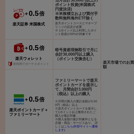
当月合計30,000円以上の
ポイント投資(米国株式
円貨決済)
0.5
+
倍
※米株積立および買付手
数料無料海外ETF除く
楽天ポイントコースとマネーブ
楽天証券 米国株式
リッジの設定が必要
※ 1ポイント以上利用したポイ
ント投資がSPUの対象です
0.5
+
倍
暗号資産現物取引で月に
合計30,000円以上購入
楽天ウォレット
（ポイント交換含む）
楽天市場でのお買
初利用でボーナスポイント
額
ファミリーマートで楽天
ポイントカードを提示し
て、月間合計3,000円
（税込）以上の購入
0.5
+
倍
※月間の購入の累計金額が3,00
0円（税込）以上
※楽天ポイントカードを提示し
楽天ポイントカード＋
て1ポイント以上獲得されたご
ファミリーマート
購入が集計対象
※購入金額の集計対象外となる
店舗・商品・サービスあり。 詳
しくは
こちら(外部サイトへ遷移
します)