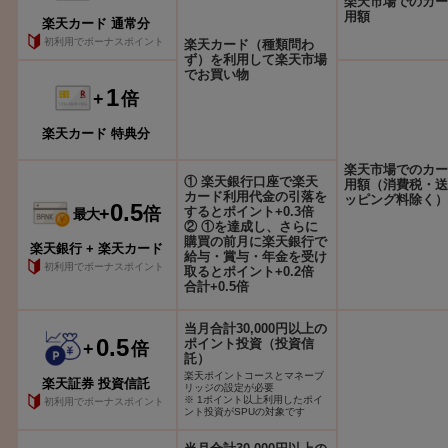
楽天市場でのカー
用額
楽天カード 通常分
初利用でボーナスポイント
楽天カード（種類問わ
ず）を利用して楽天市場
でお買い物
1
+
倍
楽天カード 特典分
楽天市場でのカー
① 楽天銀行口座で楽天
用額（消費税・送
カード利用代金の引落を
ッピング料除く）
0.5
+
倍
するとポイント+0.3倍
最大
② ①を達成し、さらに
購買の前月に楽天銀行で
楽天銀行 + 楽天カード
給与・賞与・年金を受け
初利用でボーナスポイント
取るとポイント+0.2倍
合計+0.5倍
当月合計30,000円以上の
0.5
ポイント投資（投資信
+
倍
託）
楽天ポイントコースとマネーブ
楽天証券 投資信託
リッジの設定が必要
※ 1ポイント以上利用したポイ
初利用でボーナスポイント
ント投資がSPUの対象です