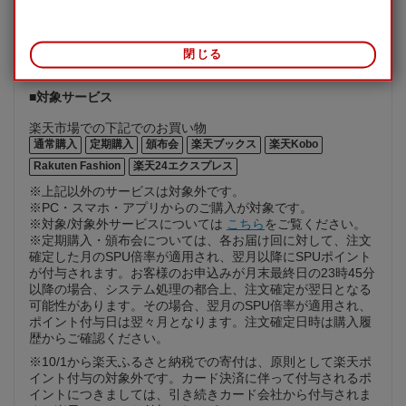
※有効期限までにポイントをご利用いただいた場合でも、有
効期限以降にキャンセルや金額修正などが生じた場合には返
還されません。
閉じる
※期間限定ポイントについて
■対象サービス
楽天市場での下記でのお買い物
通常購入
定期購入
頒布会
楽天ブックス
楽天Kobo
Rakuten Fashion
楽天24エクスプレス
※上記以外のサービスは対象外です。
※PC・スマホ・アプリからのご購入が対象です。
※対象/対象外サービスについては
こちら
をご覧ください。
※定期購入・頒布会については、各お届け回に対して、注文
確定した月のSPU倍率が適用され、翌月以降にSPUポイント
が付与されます。お客様のお申込みが月末最終日の23時45分
以降の場合、システム処理の都合上、注文確定が翌日となる
可能性があります。その場合、翌月のSPU倍率が適用され、
ポイント付与日は翌々月となります。注文確定日時は購入履
歴からご確認ください。
※10/1から楽天ふるさと納税での寄付は、原則として楽天ポ
イント付与の対象外です。カード決済に伴って付与されるポ
イントにつきましては、引き続きカード会社から付与されま