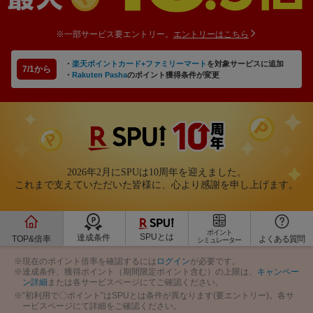
※一部サービス要エントリー。
エントリーはこちら
・
楽天ポイントカード+ファミリーマート
を対象サービスに追加
7/1から
・
Rakuten Pasha
のポイント獲得条件が変更
2026年2月にSPUは10周年を迎えました。
これまで支えていただいた皆様に、心より感謝を申し上げます。
ポイント
SPUとは
達成条件
TOP&倍率
よくある質問
シミュレーター
※現在のポイント倍率を確認するには
ログイン
が必要です。
※達成条件、獲得ポイント（期間限定ポイント含む）の上限は、
キャンペー
ン詳細
または各サービスページにてご確認ください。
※“初利用で〇ポイント”はSPUとは条件が異なります(要エントリー)。各サ
ービスページにて詳細をご確認ください。