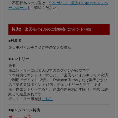
・不正行為への措置は、
SPUポイント最大18.5倍のキャンペ
ーンルール
をご確認ください。
特典2 楽天モバイルのご契約者はポイント+4倍
■対象者
楽天モバイルをご契約中の楽天会員様
■エントリー
必要
※エントリーには楽天IDでのログインが必要です
※本特典にエントリーすると、「楽天モバイルキャリア決済
ご利用でポイント+2倍」「Rakuten Turboまたは楽天ひかり
のご契約者はポイント+2倍」のエントリーも完了します
※一度エントリーすると、達成条件を満たす限り、特典は継
続して進呈されます
※エントリー履歴は
こちら
■キャンペーン特典
ポイント+4倍