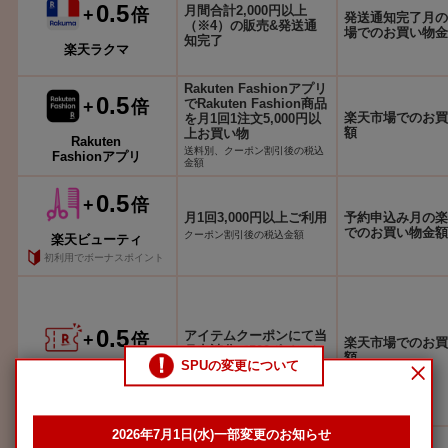
0.5
月間合計2,000円以上
+
倍
発送通知完了月の
（※4）の販売&発送通
場でのお買い物金
知完了
楽天ラクマ
Rakuten Fashionアプリ
0.5
でRakuten Fashion商品
+
倍
楽天市場でのお買
を月1回1注文5,000円以
額
上お買い物
Rakuten
送料別、クーポン割引後の税込
Fashionアプリ
金額
0.5
+
倍
月1回3,000円以上ご利用
予約申込み月の楽
でのお買い物金額
クーポン割引後の税込金額
楽天ビューティ
初利用でボーナスポイント
0.5
アイテムクーポンにて当
+
倍
楽天市場でのお買
月申請分で500ポイント
額
SPUの変更について
以上獲得
Rakuten Pasha
2026年7月1日(水)一部変更のお知らせ