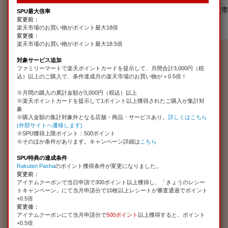
0.5
+
倍
月間合計10,000円以上
投票当月の楽天市
SPU最大倍率
（ワイドを除く）の投票
お買い物金額
変更前：
楽天Kドリームス
楽天市場のお買い物がポイント最大18倍
変更後：
楽天市場のお買い物がポイント最大18.5倍
※1 ポイント付与対象の計算方法は
こちら
※2【ポイント付与日】期間限定ポイントの有効期限は、付与月の翌月末日2
対象サービス追加
3時59分まで有効です。
ファミリーマートで楽天ポイントカードを提示して、月間合計3,000円（税
※3【楽天カード】ポイントを利用した場合の特典ポイントの計算方法は
こち
込）以上のご購入で、条件達成月の楽天市場のお買い物が＋0.5倍！
ら
※月間の購入の累計金額が3,000円（税込）以上
0.5倍、0.3倍のポイント計算方法については
こちら
をご確認ください。
※楽天ポイントカードを提示して1ポイント以上獲得されたご購入が集計対
※4【楽天ラクマ】集計は発送通知完了月とします。
象
※購入金額の集計対象外となる店舗・商品・サービスあり。
詳しくはこちら
SPUキャンペーン詳細はこちら▼
(外部サイトへ遷移します)
※SPU獲得上限ポイント：500ポイント
※
初利用でボーナスポイントは、SPUとは条件が異なります(要エントリ
※そのほか条件があります。キャンペーン詳細は
こちら
ー)。必ず各サービスのSPUページより詳細をご確認ください。
※上記ポイント付与対象の「楽天市場でのお買い物金額」には商品の消費税
SPU特典の達成条件
は含みません。
Rakuten Pasha
のポイント獲得条件が変更になりました。
変更前：
アイテムクーポンで当日申請で300ポイント以上獲得し、「きょうのレシー
トキャンペーン」にて当月申請分で10枚以上レシートが審査通過でポイント
+0.5倍
変更後：
アイテムクーポンにて当月申請分で
500ポイント
以上獲得すると、ポイント
+0.5倍