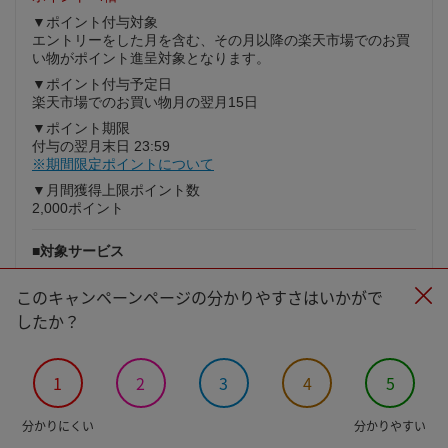
▼ポイント付与対象
エントリーをした月を含む、その月以降の楽天市場でのお買
い物がポイント進呈対象となります。
▼ポイント付与予定日
楽天市場でのお買い物月の翌月15日
▼ポイント期限
付与の翌月末日 23:59
※期間限定ポイントについて
▼月間獲得上限ポイント数
2,000ポイント
■対象サービス
楽天モバイルの下記の対象プランをご契約
このキャンペーンページの分かりやすさはいかがで
対象プラン：Rakuten最強プラン、Rakuten最強プラン（デ
ータタイプ）・Rakuten最強U-NEXT
したか？
▼注意事項
※既に対象プランをご契約の方も対象になります。
※スーパーホーダイ・組み合わせプラン・コミコミプラン・
1
2
3
4
5
旧FREETEL SIM・DMM mobile SIMは特典対象外となりま
す。
分かりにくい
分かりやすい
※楽天モバイルデータSIM（SMSあり）/データSIM（SMSな
し）は特典対象外となります。（本プランの新規受付は2020