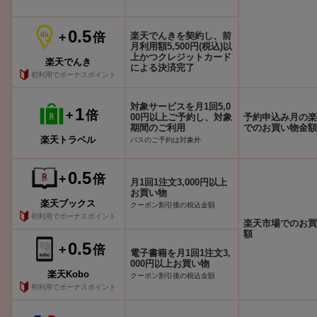
0.5
+
倍
楽天でんきを契約し、前
月利用額5,500円(税込)以
上かつクレジットカード
楽天でんき
による決済完了
初利用でボーナスポイント
対象サービスを月1回5,0
1
+
倍
00円以上ご予約し、対象
予約申込み月の楽
期間のご利用
でのお買い物金額
楽天トラベル
バスのご予約は対象外
0.5
+
倍
月1回1注文3,000円以上
お買い物
楽天ブックス
クーポン割引後の税込金額
初利用でボーナスポイント
楽天市場でのお買
額
0.5
+
倍
電子書籍を月1回1注文3,
000円以上お買い物
楽天Kobo
クーポン割引後の税込金額
初利用でボーナスポイント