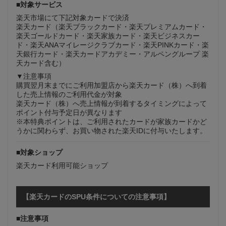
■対象サービス
楽天市場にて下記対象カードで決済
楽天カード（楽天ブラックカード・楽天プレミアムカード・
楽天ゴールドカード・楽天家族カード・楽天ビジネスカー
ド・楽天ANAマイレージクラブカード・楽天PINKカード・楽
天銀行カード・楽天カードアカデミー・アルペングループ 楽
天カード含む）
▼注意事項
購買翌月末までにご利用加盟店から楽天カード（株）へ到着
した売上情報のご利用代金が対象
楽天カード（株）へ売上情報が到着するタイミングによって
ポイント付与予定日が異なります
※本特典ポイントは、ご利用されたカードが家族カードかど
うかに関わらず、お買い物された楽天IDに付与いたします。
■対象ショップ
楽天カード利用可能ショップ
【楽天カードのSPU条件についての注意事項】
■注意事項