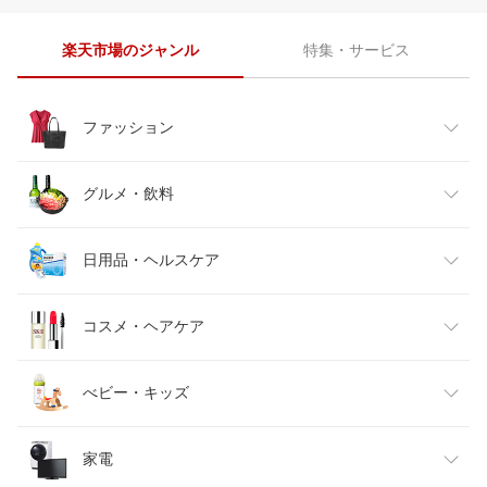
楽天市場のジャンル
特集・サービス
ファッション
レディースファッション
グルメ・飲料
メンズファッション
食品
日用品・ヘルスケア
キッズファッション
スイーツ・お菓子
日用品雑貨・文房具・手芸
コスメ・ヘアケア
ベビーファッション
水・ソフトドリンク
ダイエット・健康
美容・コスメ・香水
べビー・キッズ
インナー・下着・ナイトウェア
ビール・洋酒
医薬品・コンタクト・介護
キッズ・ベビー・マタニティ
家電