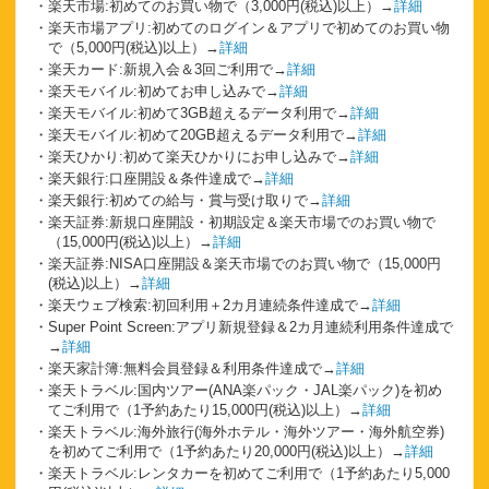
楽天市場:初めてのお買い物で（3,000円(税込)以上）→
詳細
楽天市場アプリ:初めてのログイン＆アプリで初めてのお買い物
で（5,000円(税込)以上）→
詳細
楽天カード:新規入会＆3回ご利用で→
詳細
楽天モバイル:初めてお申し込みで→
詳細
楽天モバイル:初めて3GB超えるデータ利用で→
詳細
楽天モバイル:初めて20GB超えるデータ利用で→
詳細
楽天ひかり:初めて楽天ひかりにお申し込みで→
詳細
楽天銀行:口座開設＆条件達成で→
詳細
楽天銀行:初めての給与・賞与受け取りで→
詳細
楽天証券:新規口座開設・初期設定＆楽天市場でのお買い物で
（15,000円(税込)以上）→
詳細
楽天証券:NISA口座開設＆楽天市場でのお買い物で（15,000円
(税込)以上）→
詳細
楽天ウェブ検索:初回利用＋2カ月連続条件達成で→
詳細
Super Point Screen:アプリ新規登録＆2カ月連続利用条件達成で
→
詳細
楽天家計簿:無料会員登録＆利用条件達成で→
詳細
楽天トラベル:国内ツアー(ANA楽パック・JAL楽パック)を初め
てご利用で（1予約あたり15,000円(税込)以上）→
詳細
楽天トラベル:海外旅行(海外ホテル・海外ツアー・海外航空券)
を初めてご利用で（1予約あたり20,000円(税込)以上）→
詳細
楽天トラベル:レンタカーを初めてご利用で（1予約あたり5,000