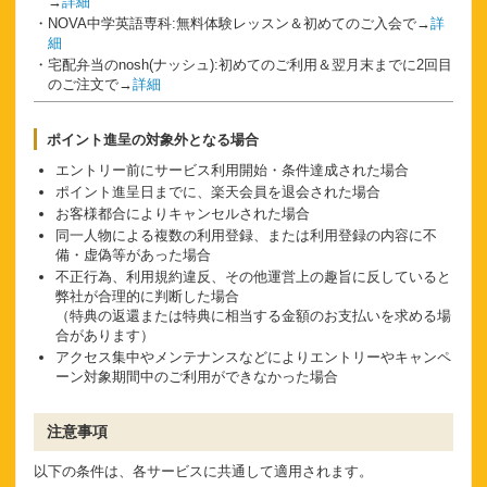
→
詳細
NOVA中学英語専科:無料体験レッスン＆初めてのご入会で→
詳
細
宅配弁当のnosh(ナッシュ):初めてのご利用＆翌月末までに2回目
のご注文で→
詳細
ポイント進呈の対象外となる場合
エントリー前にサービス利用開始・条件達成された場合
ポイント進呈日までに、楽天会員を退会された場合
お客様都合によりキャンセルされた場合
同一人物による複数の利用登録、または利用登録の内容に不
備・虚偽等があった場合
不正行為、利用規約違反、その他運営上の趣旨に反していると
弊社が合理的に判断した場合
（特典の返還または特典に相当する金額のお支払いを求める場
合があります）
アクセス集中やメンテナンスなどによりエントリーやキャンペ
ーン対象期間中のご利用ができなかった場合
注意事項
以下の条件は、各サービスに共通して適用されます。