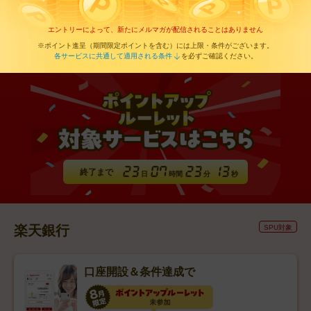
エントリーによって、新たにメルマガが配信されることはありません
※ポイント進呈（期間限定ポイントを含む）には上限・条件がございます。
各サービスに共通して適用される条件
を必ずご確認ください。
終了まで
日
時間
分
秒
楽天銀行
SPU対象
口座開設＆条件達成で