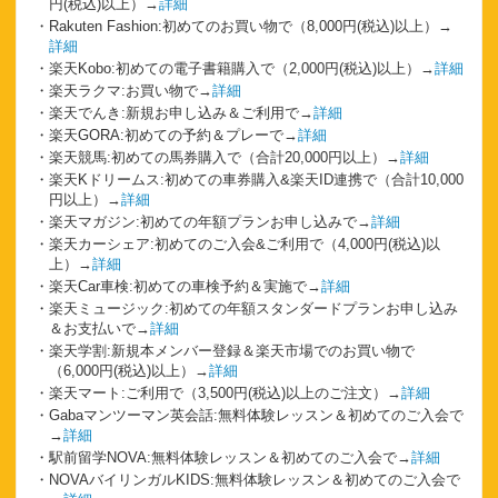
円(税込)以上）→
詳細
Rakuten Fashion:初めてのお買い物で（8,000円(税込)以上）→
詳細
楽天Kobo:初めての電子書籍購入で（2,000円(税込)以上）→
詳細
楽天ラクマ:お買い物で→
詳細
楽天でんき:新規お申し込み＆ご利用で→
詳細
楽天GORA:初めての予約＆プレーで→
詳細
楽天競馬:初めての馬券購入で（合計20,000円以上）→
詳細
楽天Kドリームス:初めての車券購入&楽天ID連携で（合計10,000
円以上）→
詳細
楽天マガジン:初めての年額プランお申し込みで→
詳細
楽天カーシェア:初めてのご入会&ご利用で（4,000円(税込)以
上）→
詳細
楽天Car車検:初めての車検予約＆実施で→
詳細
楽天ミュージック:初めての年額スタンダードプランお申し込み
＆お支払いで→
詳細
楽天学割:新規本メンバー登録＆楽天市場でのお買い物で
（6,000円(税込)以上）→
詳細
楽天マート:ご利用で（3,500円(税込)以上のご注文）→
詳細
Gabaマンツーマン英会話:無料体験レッスン＆初めてのご入会で
→
詳細
駅前留学NOVA:無料体験レッスン＆初めてのご入会で→
詳細
NOVAバイリンガルKIDS:無料体験レッスン＆初めてのご入会で