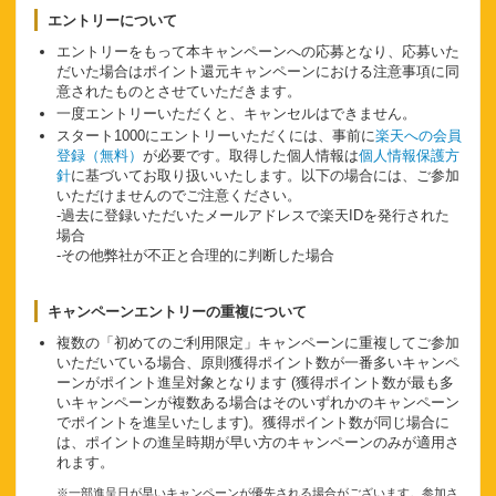
エントリーについて
エントリーをもって本キャンペーンへの応募となり、応募いた
だいた場合はポイント還元キャンペーンにおける注意事項に同
意されたものとさせていただきます。
一度エントリーいただくと、キャンセルはできません。
スタート1000にエントリーいただくには、事前に
楽天への会員
登録（無料）
が必要です。取得した個人情報は
個人情報保護方
針
に基づいてお取り扱いいたします。以下の場合には、ご参加
いただけませんのでご注意ください。
-過去に登録いただいたメールアドレスで楽天IDを発行された
場合
-その他弊社が不正と合理的に判断した場合
キャンペーンエントリーの重複について
複数の「初めてのご利用限定」キャンペーンに重複してご参加
いただいている場合、原則獲得ポイント数が一番多いキャンペ
ーンがポイント進呈対象となります (獲得ポイント数が最も多
いキャンペーンが複数ある場合はそのいずれかのキャンペーン
でポイントを進呈いたします)。獲得ポイント数が同じ場合に
は、ポイントの進呈時期が早い方のキャンペーンのみが適用さ
れます。
※一部進呈日が早いキャンペーンが優先される場合がございます。参加さ