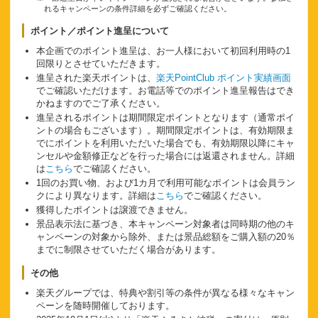
れるキャンペーンの条件詳細を必ずご確認ください。
ポイント／ポイント進呈について
本企画でのポイント進呈は、お一人様において初回利用時の1
回限りとさせていただきます。
進呈された楽天ポイントは、
楽天PointClub ポイント実績画面
でご確認いただけます。お電話等でのポイント進呈報告はでき
かねますのでご了承ください。
進呈されるポイントは期間限定ポイントとなります（通常ポイ
ントの場合もございます）。期間限定ポイントは、有効期限ま
でにポイントを利用いただいた場合でも、有効期限以降にキャ
ンセルや金額修正などを行った場合には返還されません。詳細
は
こちら
でご確認ください。
1回のお買い物、および1カ月で利用可能なポイントは会員ラン
クにより異なります。詳細は
こちら
でご確認ください。
獲得したポイントは譲渡できません。
景品表示法に基づき、本キャンペーン対象者は同時期の他のキ
ャンペーンの対象から除外、または景品総額をご購入額の20％
までに制限させていただく場合があります。
その他
楽天グループでは、特典や割引等の条件が異なる様々なキャン
ペーンを随時開催しております。