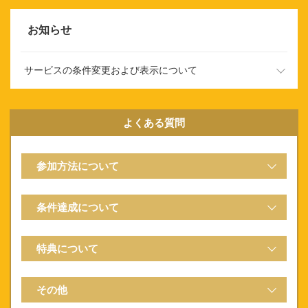
お知らせ
サービスの条件変更および表示について
以下のキャンペーンにつきまして、2026年9月開催分より、
一部内容（条件、景品額等）を変更し実施予定となります。
よくある質問
「楽天でんきを初めて使って3,000ポイント」につきまし
て、特典ポイント数が5,000ポイントとなります。
参加方法について
「楽天Car車検で初めて車検予約＆実施して2,100ポイント」
につきまして、特典ポイント数が2,600ポイントとなりま
す。
条件達成について
ご利用状況が反映されるまでにお時間がかかる場合がござい
ます。また、ご利用中のサービスが掲載されている場合がご
ざいます。
特典について
楽天証券口座を楽天IDと連携されなかった場合、または楽天
証券のご利用情報提供に同意されなかった場合、楽天証券を
その他
ご利用中であってもパネルが表示されている場合がございま
す。楽天証券のご利用中の方向けの特典は
こちら
からご確認