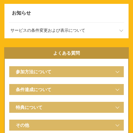
お知らせ
サービスの条件変更および表示について
以下のキャンペーンにつきまして、2026年9月開催分より、
一部内容（条件、景品額等）を変更し実施予定となります。
よくある質問
「楽天でんきを初めて使って3,000ポイント」につきまし
て、特典ポイント数が5,000ポイントとなります。
参加方法について
「楽天Car車検で初めて車検予約＆実施して2,100ポイント」
につきまして、特典ポイント数が2,600ポイントとなりま
す。
条件達成について
ご利用状況が反映されるまでにお時間がかかる場合がござい
ます。また、ご利用中のサービスが掲載されている場合がご
ざいます。
特典について
楽天証券口座を楽天IDと連携されなかった場合、または楽天
証券のご利用情報提供に同意されなかった場合、楽天証券を
その他
ご利用中であってもパネルが表示されている場合がございま
す。楽天証券のご利用中の方向けの特典は
こちら
からご確認