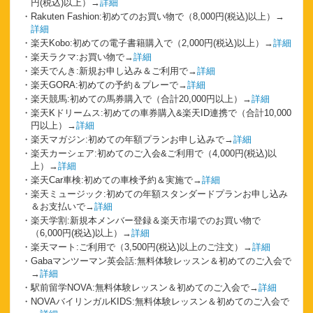
円(税込)以上）→
詳細
Rakuten Fashion:初めてのお買い物で（8,000円(税込)以上）→
詳細
楽天Kobo:初めての電子書籍購入で（2,000円(税込)以上）→
詳細
楽天ラクマ:お買い物で→
詳細
楽天でんき:新規お申し込み＆ご利用で→
詳細
楽天GORA:初めての予約＆プレーで→
詳細
楽天競馬:初めての馬券購入で（合計20,000円以上）→
詳細
楽天Kドリームス:初めての車券購入&楽天ID連携で（合計10,000
円以上）→
詳細
楽天マガジン:初めての年額プランお申し込みで→
詳細
楽天カーシェア:初めてのご入会&ご利用で（4,000円(税込)以
上）→
詳細
楽天Car車検:初めての車検予約＆実施で→
詳細
楽天ミュージック:初めての年額スタンダードプランお申し込み
＆お支払いで→
詳細
楽天学割:新規本メンバー登録＆楽天市場でのお買い物で
（6,000円(税込)以上）→
詳細
楽天マート:ご利用で（3,500円(税込)以上のご注文）→
詳細
Gabaマンツーマン英会話:無料体験レッスン＆初めてのご入会で
→
詳細
駅前留学NOVA:無料体験レッスン＆初めてのご入会で→
詳細
NOVAバイリンガルKIDS:無料体験レッスン＆初めてのご入会で