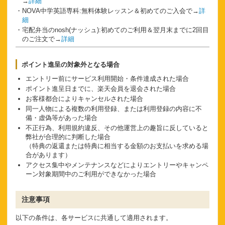
→
詳細
NOVA中学英語専科:無料体験レッスン＆初めてのご入会で→
詳
細
宅配弁当のnosh(ナッシュ):初めてのご利用＆翌月末までに2回目
のご注文で→
詳細
ポイント進呈の対象外となる場合
エントリー前にサービス利用開始・条件達成された場合
ポイント進呈日までに、楽天会員を退会された場合
お客様都合によりキャンセルされた場合
同一人物による複数の利用登録、または利用登録の内容に不
備・虚偽等があった場合
不正行為、利用規約違反、その他運営上の趣旨に反していると
弊社が合理的に判断した場合
（特典の返還または特典に相当する金額のお支払いを求める場
合があります）
アクセス集中やメンテナンスなどによりエントリーやキャンペ
ーン対象期間中のご利用ができなかった場合
注意事項
以下の条件は、各サービスに共通して適用されます。