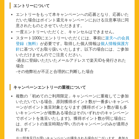
エントリーについて
エントリーをもって本キャンペーンへの応募となり、応募いた
だいた場合はポイント還元キャンペーンにおける注意事項に同
意されたものとさせていただきます。
一度エントリーいただくと、キャンセルはできません。
スタート1000にエントリーいただくには、事前に
楽天への会員
登録（無料）
が必要です。取得した個人情報は
個人情報保護方
針
に基づいてお取り扱いいたします。以下の場合には、ご参加
いただけませんのでご注意ください。
-過去に登録いただいたメールアドレスで楽天IDを発行された
場合
-その他弊社が不正と合理的に判断した場合
キャンペーンエントリーの重複について
複数の「初めてのご利用限定」キャンペーンに重複してご参加
いただいている場合、原則獲得ポイント数が一番多いキャンペ
ーンがポイント進呈対象となります (獲得ポイント数が最も多
いキャンペーンが複数ある場合はそのいずれかのキャンペーン
でポイントを進呈いたします)。獲得ポイント数が同じ場合に
は、ポイントの進呈時期が早い方のキャンペーンのみが適用さ
れます。
※一部進呈日が早いキャンペーンが優先される場合がございます。参加さ