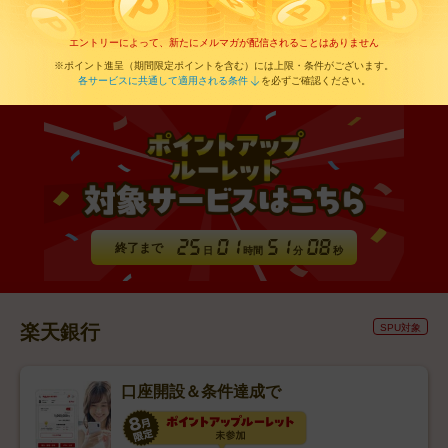
エントリーによって、新たにメルマガが配信されることはありません
※ポイント進呈（期間限定ポイントを含む）には上限・条件がございます。
各サービスに共通して適用される条件
を必ずご確認ください。
終了まで
日
時間
分
秒
楽天銀行
SPU対象
口座開設＆条件達成で