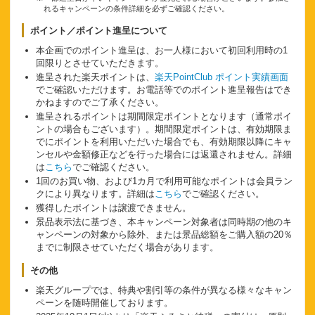
れるキャンペーンの条件詳細を必ずご確認ください。
ポイント／ポイント進呈について
本企画でのポイント進呈は、お一人様において初回利用時の1
回限りとさせていただきます。
進呈された楽天ポイントは、
楽天PointClub ポイント実績画面
でご確認いただけます。お電話等でのポイント進呈報告はでき
かねますのでご了承ください。
進呈されるポイントは期間限定ポイントとなります（通常ポイ
ントの場合もございます）。期間限定ポイントは、有効期限ま
でにポイントを利用いただいた場合でも、有効期限以降にキャ
ンセルや金額修正などを行った場合には返還されません。詳細
は
こちら
でご確認ください。
1回のお買い物、および1カ月で利用可能なポイントは会員ラン
クにより異なります。詳細は
こちら
でご確認ください。
獲得したポイントは譲渡できません。
景品表示法に基づき、本キャンペーン対象者は同時期の他のキ
ャンペーンの対象から除外、または景品総額をご購入額の20％
までに制限させていただく場合があります。
その他
楽天グループでは、特典や割引等の条件が異なる様々なキャン
ペーンを随時開催しております。