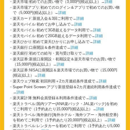
楽天市場:初めてのお買い物で（3,000円(税込)以上）→
詳細
楽天市場アプリ:初めてのログイン＆アプリで初めてのお買い物
で（5,000円(税込)以上）→
詳細
楽天カード:新規入会＆3回ご利用で→
詳細
楽天モバイル:初めてお申し込みで→
詳細
楽天モバイル:初めて3GB超えるデータ利用で→
詳細
楽天モバイル:初めて20GB超えるデータ利用で→
詳細
楽天ひかり:初めて楽天ひかりにお申し込みで→
詳細
楽天銀行:口座開設＆条件達成で→
詳細
楽天銀行:初めての給与・賞与受け取りで→
詳細
楽天証券:新規口座開設・初期設定＆楽天市場でのお買い物で
（15,000円(税込)以上）→
詳細
楽天証券:NISA口座開設＆楽天市場でのお買い物で（15,000円
(税込)以上）→
詳細
楽天ウェブ検索:初回利用＋2カ月連続条件達成で→
詳細
Super Point Screen:アプリ新規登録＆2カ月連続利用条件達成で
→
詳細
楽天家計簿:無料会員登録＆利用条件達成で→
詳細
楽天トラベル:国内ツアー(ANA楽パック・JAL楽パック)を初め
てご利用で（1予約あたり15,000円(税込)以上）→
詳細
楽天トラベル:海外旅行(海外ホテル・海外ツアー・海外航空券)
を初めてご利用で（1予約あたり20,000円(税込)以上）→
詳細
楽天トラベル:レンタカーを初めてご利用で（1予約あたり5,000